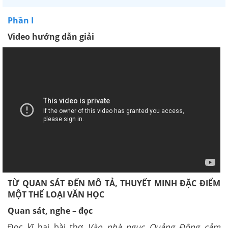
Phần I
Video hướng dẫn giải
TỪ QUAN SÁT ĐẾN MÔ TẢ, THUYẾT MINH ĐẶC ĐIỂM
MỘT THỂ LOẠI VĂN HỌC
Quan sát, nghe – đọc
Đọc kĩ hai bài thơ
Vào nhà ngục Quảng Đông cảm