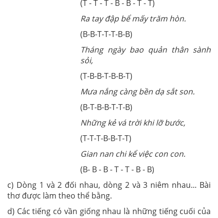
(T - T - T - B - B - T - T)
Ra tay đập bể mấy trăm hòn.
(B-B-T-T-T-B-B)
Tháng ngày bao quản thân sành
sỏi,
(T-B-B-T-B-B-T)
Mưa nắng càng bền dạ sắt son.
(B-T-B-B-T-T-B)
Những kẻ vá trời khi lỡ bước,
(T-T-T-B-B-T-T)
Gian nan chi kể việc con con.
(B- B - B - T - T - B - B)
c) Dòng 1 và 2 đối nhau, dòng 2 và 3 niêm nhau... Bài
thơ được làm theo thể bằng.
d) Các tiếng có vần giống nhau là những tiếng cuối của