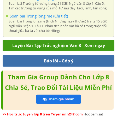
Soạn bài Trường từ vựng trang 21 SGK Ngữ văn 8 tập 1. Câu 5.
Tìm các trường từ vựng của mỗi từ sau đây: lưới, lạnh, tấn công.
Soạn bài Trong lòng mẹ (Chi tiết)
Soạn bài Trong lòng mẹ (trích Những ngày thơ ấu) trang 15 SGK
Ngữ văn 8 tập 1. Câu 1. Phân tích nhân vật bà cô trong cuộc đối
thoại giữa bà ta với chú bé Hồng:
Luyện Bài Tập Trắc nghiệm Văn 8 - Xem ngay
Báo lỗi - Góp ý
Tham Gia Group Dành Cho Lớp 8
Chia Sẻ, Trao Đổi Tài Liệu Miễn Phí
>> Học trực tuyến lớp 8 trên Tuyensinh247.com
Học bám sát