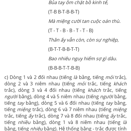
Bủa tay ôm chặt bồ kinh tế,
(T-B B-T-B-B-T)
Mà miệng cười tan cuộc oán thù.
(T - T - B - B - T - T - B)
Thân ấy vẫn còn, còn sự nghiệp,
(B-T-T-B-B-T-T)
Bao nhiêu nguy hiểm sợ gì dâu.
(B-B-B-T-T-B-B)
c) Dòng 1 và 2 đối nhau (tiếng
là
bằng, tiếng
mỏi
trắc),
dòng 2 và 3 niêm nhau (tiếng
mỏi
trắc, tiếng
khách
trắc), dòng 3 và 4 đối nhau (tiếng
khách
trắc, tiếng
người
bằng), dòng 4 và 5 niêm nhau (tiếng
người
bằng,
tiếng
tay
bằng), dòng 5 và 6 đối nhau (tiếng
tay
bằng,
tiếng
miệng
trắc), dòng 6 và 7 niêm nhau (tiếng
miệng
trắc, tiếng
ấy
trắc), dòng 7 và 8 đối nhau (tiếng
ấy
trắc,
tiếng
nhiều
bằng), dòng 1 và 8 niêm nhau (tiếng
là
bằng, tiếng
nhiêu
bằng). Hệ thống bằng - trắc được tính