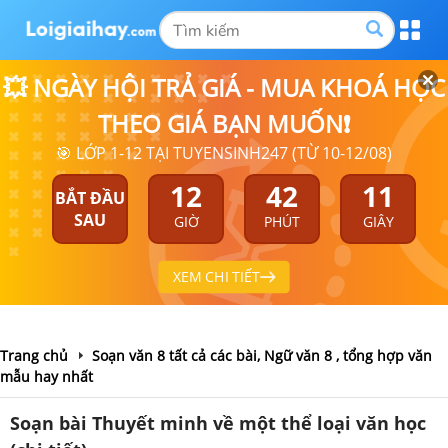
💥 NGÀY HỘI TRẢ GIÁ - MUA KHOÁ HỌC
THEO GIÁ BẠN MUỐN❗
🎯 LỚP 1-12 TẠI TUYENSINH247 (TỪ 10-12/08)
12
42
10
BẮT ĐẦU
SAU
GIỜ
PHÚT
GIÂY
XEM CHI TIẾT
Trang chủ
Soạn văn 8 tất cả các bài, Ngữ văn 8 , tổng hợp văn
mẫu hay nhất
Soạn bài Thuyết minh về một thể loại văn học