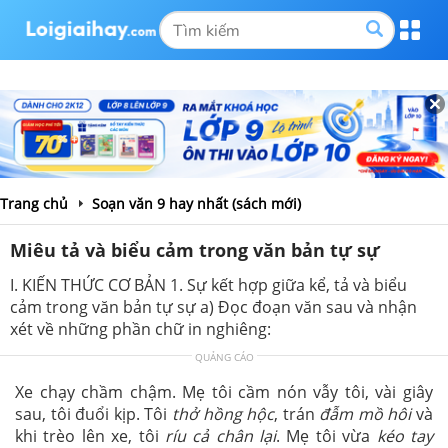
Trang chủ
Soạn văn 9 hay nhất (sách mới)
Miêu tả và biểu cảm trong văn bản tự sự
I. KIẾN THỨC CƠ BẢN 1. Sự kết hợp giữa kể, tả và biểu
cảm trong văn bản tự sự a) Đọc đoạn văn sau và nhận
xét về những phần chữ in nghiêng:
QUẢNG CÁO
Xe chạy chầm chậm. Mẹ tôi cầm nón vẫy tôi, vài giây
sau, tôi đuổi kịp. Tôi
thở hồng hộc
, trán
đẫm mồ hôi
và
khi trèo lên xe, tôi
ríu cả chân lại
. Mẹ tôi vừa
kéo tay