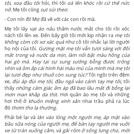
tôi
,
xoa đầu tôi
hỏi, thì tôi
oà lên khóc rồi cứ thế nức
nở
. Mẹ tôi cũng
sụt sùi theo
:
- Con nín đi! Mợ đã về với các con rồi mà.
Mẹ tôi lấy
vạt áo nâu
thấm nước mắt cho tôi rồi xốc
nách tôi lên xe. Đến bấy giờ tôi mới kịp nhận ra
mẹ tôi
không còm cõi xơ xác quá
như cô tôi nhắc lại lời người
họ nội của tôi.
Gương mặt mẹ tôi vẫn tươi sáng với đôi
mắt trong và nước da mịn, làm nổi bật màu hồng của
hai gò má.
Hay tại sự sung sướng bỗng được trông
nhìn và ôm ấp cái hình hài máu mủ của mình mà mẹ tôi
lại tươi đẹp như thuở còn sung túc?
Tôi ngồi trên đệm
xe,
đùi áp đùi mẹ tôi, đầu ngả vào cánh tay mẹ tôi
, tôi
thấy
những cảm giác ấm áp đã bao lâu mất đi bỗng lại
mơn man khắp da thịt
. Hơi quần áo mẹ tôi và những
hơi thở ở
khuôn miệng xinh xắn
nhai trầu phả ra lúc
đó
thơm tho lạ thường
.
Phải bé lại và
lăn vào lòng một người mẹ
,
áp mặt vào
bầu sữa nóng của người mẹ, để bàn tay người mẹ vuốt
ve từ trán xuống cằm, và gãi rôm ở sống lưng cho, mới