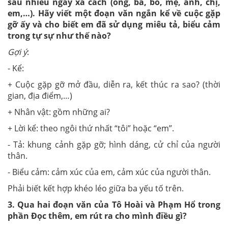
sau nhiều ngày xa cách (ông, bà, bố, mẹ, anh, chị,
em,…). Hãy viết một đoạn văn ngắn kể về cuộc gặp
gỡ ấy và cho biết em đã sử dụng miêu tả, biểu cảm
trong tự sự như thế nào?
Gợi ý
:
- Kể:
+ Cuộc gặp gỡ mở đầu, diễn ra, kết thúc ra sao? (thời
gian, địa điểm,…)
+ Nhân vật: gồm những ai?
+ Lời kể: theo ngôi thứ nhất “tôi” hoặc “em”.
- Tả: khung cảnh gặp gỡ; hình dáng, cử chỉ của người
thân.
- Biểu cảm: cảm xúc của em, cảm xúc của người thân.
Phải biết kết hợp khéo léo giữa ba yếu tố trên.
3. Qua hai đoạn văn của Tô Hoài và Phạm Hổ trong
phần Đọc thêm, em rút ra cho mình điều gì?