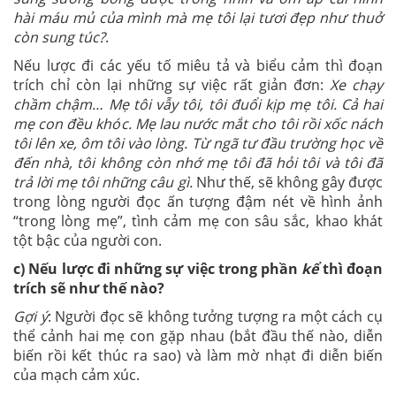
hài máu mủ của mình mà mẹ tôi lại tươi đẹp như thuở
còn sung túc?
.
Nếu lược đi các yếu tố miêu tả và biểu cảm thì đoạn
trích chỉ còn lại những sự việc rất giản đơn:
Xe chạy
chầm chậm… Mẹ tôi vẫy tôi, tôi đuổi kịp mẹ tôi. Cả hai
mẹ con đều khóc. Mẹ lau nước mắt cho tôi rồi xốc nách
tôi lên xe, ôm tôi vào lòng. Từ ngã tư đầu trường học về
đến nhà, tôi không còn nhớ mẹ tôi đã hỏi tôi và tôi đã
trả lời mẹ tôi những câu gì.
Như thế, sẽ không gây được
trong lòng người đọc ấn tượng đậm nét về hình ảnh
“trong lòng mẹ”, tình cảm mẹ con sâu sắc, khao khát
tột bậc của người con.
c) Nếu lược đi những sự việc trong phần
kể
thì đoạn
trích sẽ như thế nào?
Gợi ý
: Người đọc sẽ không tưởng tượng ra một cách cụ
thể cảnh hai mẹ con gặp nhau (bắt đầu thế nào, diễn
biến rồi kết thúc ra sao) và làm mờ nhạt đi diễn biến
của mạch cảm xúc.