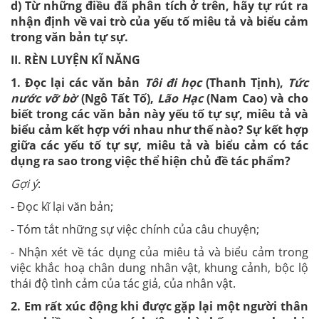
d) Từ những điều đã phân tích ở trên, hãy tự rút ra
nhận định về vai trò của yếu tố miêu tả và biểu cảm
trong văn bản tự sự.
II. RÈN LUYỆN KĨ NĂNG
1. Đọc lại các văn bản
Tôi đi học
(Thanh Tịnh),
Tức
nước vỡ bờ
(Ngô Tất Tố),
Lão Hạc
(Nam Cao) và cho
biết trong các văn bản này yếu tố tự sự, miêu tả và
biểu cảm kết hợp với nhau như thế nào? Sự kết hợp
giữa các yếu tố tự sự, miêu tả và biểu cảm có tác
dụng ra sao trong việc thể hiện chủ đề tác phẩm?
Gợi ý
:
- Đọc kĩ lại văn bản;
- Tóm tắt những sự việc chính của câu chuyện;
- Nhận xét về tác dụng của miêu tả và biểu cảm trong
việc khắc hoạ chân dung nhân vật, khung cảnh, bộc lộ
thái độ tình cảm của tác giả, của nhân vật.
2. Em rất xúc động khi được gặp lại một người thân