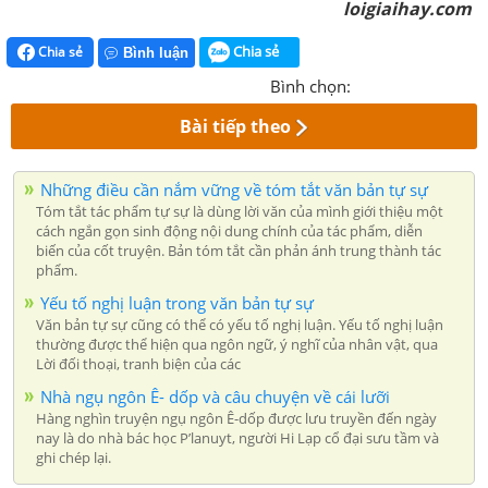
loigiaihay.com
Chia sẻ
Chia sẻ
Bình luận
Bình chọn:
Bài tiếp theo
Những điều cần nắm vững về tóm tắt văn bản tự sự
Tóm tắt tác phẩm tự sự là dùng lời văn của mình giới thiệu một
cách ngắn gọn sinh động nội dung chính của tác phẩm, diễn
biến của cốt truyện. Bản tóm tắt cần phản ánh trung thành tác
phẩm.
Yếu tố nghị luận trong văn bản tự sự
Văn bản tự sự cũng có thể có yếu tố nghị luận. Yếu tố nghị luận
thường được thể hiện qua ngôn ngữ, ý nghĩ của nhân vật, qua
Lời đối thoại, tranh biện của các
Nhà ngụ ngôn Ê- dốp và câu chuyện về cái lưỡi
Hàng nghìn truyện ngụ ngôn Ê-dốp được lưu truyền đến ngày
nay là do nhà bác học P’lanuyt, người Hi Lạp cổ đại sưu tầm và
ghi chép lại.