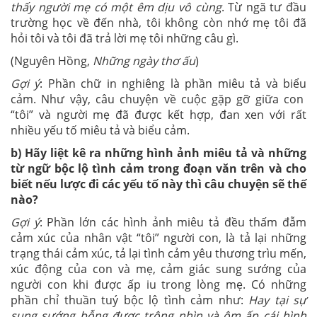
thấy người mẹ có một êm dịu vô cùng
. Từ ngã tư đầu
trường học về đến nhà, tôi không còn nhớ mẹ tôi đã
hỏi tôi và tôi đã trả lời mẹ tôi những câu gì.
(Nguyên Hồng,
Những ngày thơ ấu
)
Gợi ý
: Phần chữ in nghiêng là phần miêu tả và biểu
cảm. Như vậy, câu chuyện về cuộc gặp gỡ giữa con
“tôi” và người mẹ đã được kết hợp, đan xen với rất
nhiều yếu tố miêu tả và biểu cảm.
b) Hãy liệt kê ra những hình ảnh miêu tả và những
từ ngữ bộc lộ tình cảm trong đoạn văn trên và cho
biết nếu lược đi các yếu tố này thì câu chuyện sẽ thế
nào?
Gợi ý
: Phần lớn các hình ảnh miêu tả đều thấm đẫm
cảm xúc của nhân vật “tôi” người con, là tả lại những
trạng thái cảm xúc, tả lại tình cảm yêu thương trìu mến,
xúc động của con và mẹ, cảm giác sung sướng của
người con khi được ấp iu trong lòng mẹ. Có những
phần chỉ thuần tuý bộc lộ tình cảm như:
Hay tại sự
sung sướng bỗng được trông nhìn và ôm ấp cái hình