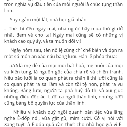
tròn nghĩa vụ đầu tiên của mỗi người là chúc tụng thần
linh...
Suy ngẫm một lát, nhà học giả phán:
- Thế thì đến ngày mai, nhà ngươi hãy mua thứ gì dở
nhất đem về cho ta! Ngày mai cũng sẽ có những vị
khách cao quý ấy, và ta muốn đổi vị!
Ngày hôm sau, tên nô lệ cũng chỉ chế biến và dọn ra
một số món ăn xào nấu bằng lưỡi. Hắn lễ phép thưa:
- Lưỡi là mẹ đẻ của mọi mối bất hoà, mẹ nuôi của mọi
vụ kiện tụng, là nguồn gốc của chia rẽ và chiến tranh.
Nếu bảo lưỡi là cơ quan phát ra chân lí thì lưỡi cũng là
cơ quan phát ra sai lầm và còn tồi tệ hơn, phát ra vu
khống. Bằng lưỡi, người ta phá huỷ đô thị và xúi giục
những điều độc ác. Lưỡi ca ngợi thần linh, nhưng lưỡi
cũng báng bổ quyền lực của thần linh.
Nhiều vị khách quý ngồi quanh bàn tiệc vừa lắng
nghe Ê-dốp nói, vừa gật gù, mỉm cười. Có vị nói với
Xãng-tuýt là Ê-dốp quả cần thiết cho nhà học giả vì Ê-