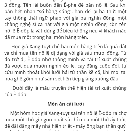
3 đồng. Tên lái buôn đến Ê-phe để bán nô lệ. Sau khi
bán hết nhẵn "số hàng sống”, hắn để lại ba thứ: một
tay thông thái ngữ pháp với giá ba nghìn đồng, một
chàng nghệ sĩ ca hát với giá một nghìn đồng, còn tên
nô lệ Ê-dốp là vật dùng để biếu không nếu vị khách nào
đã mua một trong hai món hàng trên.
Học giả Xăng-tuýt chê hai món hàng trên là quá đắt
và chỉ mua tên nô lệ dị dạng với giá sáu mươi đồng. Từ
đó trở đi, Ê-dốp nhờ thông minh và tài trí xuất chúng
đã vượt qua muôn nghìn éo le, cay đắng cuộc đời, tự
cứu mình thoát khỏi lưỡi hái tử thần kề cổ, khi mọi tai
hoạ ghê gớm như sấm sét liên tiếp giáng xuống đầu.
Dưới đây là mẩu truyện thế hiện tài trí xuất chúng
của Ê-dốp:
Món ăn cái lưỡi
Một hôm học giả Xăng-tuýt sai tên nô lệ Ê-đốp ra chợ
mua một thứ gì ngon nhất và chỉ mua một thứ ấy thôi,
để đãi đằng mấy nhà hiền triết - mấy ông bạn thân quý.