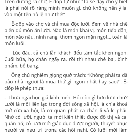
Trên đường ra chợ, Ê-dốp tự nhủ: "Ta sẽ dạy cho y biết
là phải nói rõ ràng mình muốn gì, chứ không nên ỷ lại
vào một tên nô lệ như thế!”
Ê-dốp vào chợ và chỉ mua độc lưỡi, đem về nhà chế
biến đủ món ăn lưỡi. Nào là món khai vị, món tiếp dẫn,
món xào nấu, ninh rang, thơm ngon mặn ngọt... toàn là
món lưỡi.
Lúc đầu, cả chú lẫn khách đểu tấm tắc khen ngon.
Cuối bữa, họ chán ngấy ra, rồi thì nhau chê bai, bình
phẩm, bổ báng.
Ông chủ nghiêm giọng quớ trách: “Không phải ta đã
bảo nhà ngươi là mua thứ gì ngon nhất hay sao?”. Ê-
clốp lễ phép thưa:
- Thưa ngài học giả kính mến! Hỏi còn gì hơn lưỡi chứ?
Lưỡi là mối liên lạc trong đời sống xã hội, là chìa khoá
mở cửa xã hội, là cơ quan phát ra chân lí và lẽ phải.
Nhờ có lưỡi, người ta mới kiến thiết được đô thị và cai
quản nó; có lưỡi mới giáo dục được người, thuyết phục
người và ngự trị trong các hội nghị. Có lưỡi mới làm