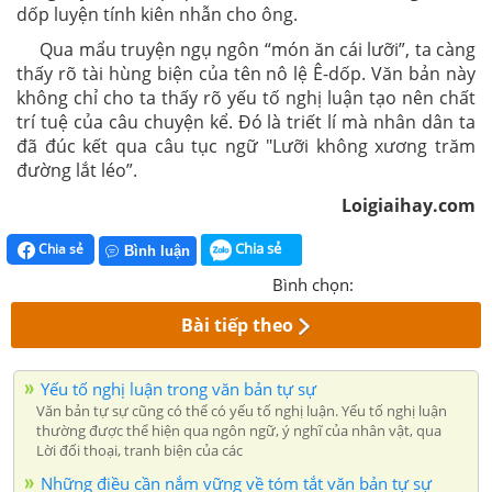
dốp luyện tính kiên nhẫn cho ông.
Qua mẩu truyện ngụ ngôn “món ăn cái lưỡi”, ta càng
thấy rõ tài hùng biện của tên nô lệ Ê-dốp. Văn bản này
không chỉ cho ta thấy rõ yếu tố nghị luận tạo nên chất
trí tuệ của câu chuyện kể. Đó là triết lí mà nhân dân ta
đã đúc kết qua câu tục ngữ "Lưỡi không xương trăm
đường lắt léo”.
Loigiaihay.com
Chia sẻ
Chia sẻ
Bình luận
Bình chọn:
Bài tiếp theo
Yếu tố nghị luận trong văn bản tự sự
Văn bản tự sự cũng có thể có yếu tố nghị luận. Yếu tố nghị luận
thường được thể hiện qua ngôn ngữ, ý nghĩ của nhân vật, qua
Lời đối thoại, tranh biện của các
Những điều cần nắm vững về tóm tắt văn bản tự sự