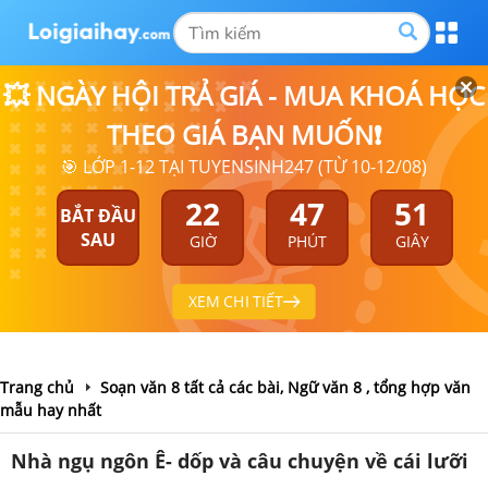
💥 NGÀY HỘI TRẢ GIÁ - MUA KHOÁ HỌC
THEO GIÁ BẠN MUỐN❗
🎯 LỚP 1-12 TẠI TUYENSINH247 (TỪ 10-12/08)
22
47
51
BẮT ĐẦU
SAU
GIỜ
PHÚT
GIÂY
XEM CHI TIẾT
Trang chủ
Soạn văn 8 tất cả các bài, Ngữ văn 8 , tổng hợp văn
mẫu hay nhất
Nhà ngụ ngôn Ê- dốp và câu chuyện về cái lưỡi