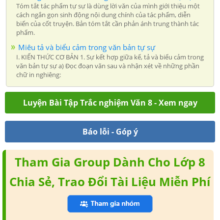
Tóm tắt tác phẩm tự sự là dùng lời văn của mình giới thiệu một
cách ngắn gọn sinh động nội dung chính của tác phẩm, diễn
biến của cốt truyện. Bản tóm tắt cần phản ánh trung thành tác
phẩm.
Miêu tả và biểu cảm trong văn bản tự sự
I. KIẾN THỨC CƠ BẢN 1. Sự kết hợp giữa kể, tả và biểu cảm trong
văn bản tự sự a) Đọc đoạn văn sau và nhận xét về những phần
chữ in nghiêng:
Luyện Bài Tập Trắc nghiệm Văn 8 - Xem ngay
Báo lỗi - Góp ý
Tham Gia Group Dành Cho Lớp 8
Chia Sẻ, Trao Đổi Tài Liệu Miễn Phí