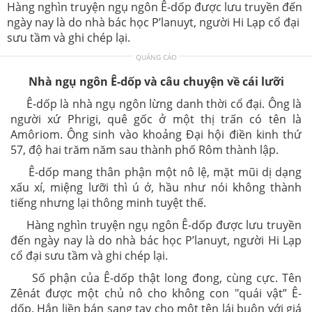
Hàng nghìn truyện ngụ ngôn Ê-dốp được lưu truyền đến
ngày nay là do nhà bác học P’lanuyt, người Hi Lạp cổ đại
sưu tầm và ghi chép lại.
QUẢNG CÁO
Nhà ngụ ngôn Ê-dốp và câu chuyện về cái lưỡi
Ê-dốp là nhà ngụ ngôn lừng danh thời cổ đại. Ông là
người xứ Phrigi, quê gốc ở một thị trấn có tên là
Amôriom. Ông sinh vào khoảng Đại hội điền kinh thứ
57, độ hai trăm năm sau thành phố Rôm thành lập.
Ê-dốp mang thân phận một nô lệ, mặt mũi dị dạng
xấu xí, miệng lưỡi thì ú ớ, hầu như nói không thành
tiếng nhưng lại thông minh tuyệt thế.
Hàng nghìn truyện ngụ ngôn Ê-dốp được lưu truyền
đến ngày nay là do nhà bác học P’lanuyt, người Hi Lạp
cổ đại sưu tầm và ghi chép lại.
Số phận của Ê-dốp thật long đong, cùng cực. Tên
Zênát được một chủ nô cho không con "quái vật” Ê-
dốp. Hắn liền bán sang tay cho một tên lái buôn với giá