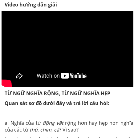
Video hướng dẫn giải
TỪ NGỮ NGHĨA RỘNG, TỪ NGỮ NGHĨA HẸP
Quan sát sơ đồ dưới đây và trả lời câu hỏi:
a. Nghĩa của từ
động vật
rộng hơn hay hẹp hơn nghĩa
của các từ
thú, chim, cá
? Vì sao?