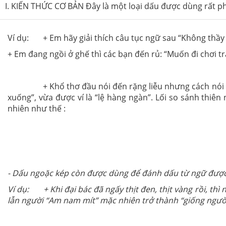
I. KIẾN THỨC CƠ BẢN Đây là một loại dấu được dùng rất ph
Ví dụ: + Em hãy giải thích câu tục ngữ sau “Không thầy
+ Em đang ngồi ở ghế thì các bạn đến rủ: “Muốn đi chơi trậ
+ Khổ thơ đầu nói đến rặng liễu nhưng cách nói đang 
xuống”, vừa được ví là “lệ hàng ngàn”. Lối so sánh thiê
nhiên như thế :
- Dấu ngoặc kép còn được dùng để đánh dấu từ ngữ được 
Ví dụ: + Khi đại bác đã ngấy thịt đen, thịt vàng rồi, thì
lẫn người “Am nam mít” mặc nhiên trở thành “giống người