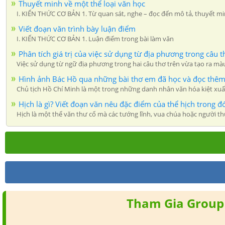
Thuyết minh về một thể loại văn học
I. KIẾN THỨC CƠ BẢN 1. Từ quan sát, nghe – đọc đến mô tả, thuyết mi
Viết đoạn văn trình bày luận điểm
I. KIẾN THỨC CƠ BẢN 1. Luận điểm trong bài làm văn
Phân tích giá trị của việc sử dụng từ địa phương trong câu 
Việc sử dụng từ ngữ địa phương trong hai câu thơ trên vừa tạo ra mà
Hình ảnh Bác Hồ qua những bài thơ em đã học và đọc thêm
Chủ tịch Hồ Chí Minh là một trong những danh nhân văn hóa kiệt xuất 
Hịch là gì? Viết đoạn văn nêu đặc điểm của thể hịch trong 
Hịch là một thể văn thư cổ mà các tướng lĩnh, vua chúa hoặc người th
Tham Gia Group 