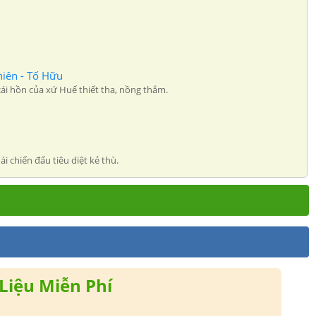
hiên - Tố Hữu
ái hồn của xứ Huế thiết tha, nồng thắm.
 chiến đấu tiêu diệt kẻ thù.
Liệu Miễn Phí