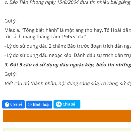
c. Báo Tiền Phong ngày 15/8/2004 đưa tin nhiều bài giảng 
Gợi ý:
Mẫu: a. “Tống biệt hành” là một áng thơ hay. Tô Hoài đã 
tới cách mạng tháng Tám 1945 vĩ đại”.
- Lý do sử dụng dấu 2 chấm: Báo trước đoạn trích dẫn ng
- Lý do sử dụng dấu ngoặc kép: Đánh dấu sự trích dẫn trự
3. Đặt 5 câu có sử dụng dấu ngoặc kép, biểu thị nhữn
Gợi ý:
Viết câu đủ thành phần, nội dung sáng sủa, rõ ràng, sử 
Chia sẻ
Chia sẻ
Bình luận