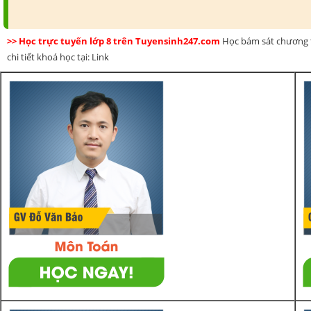
>> Học trực tuyến lớp 8 trên Tuyensinh247.com
Học bám sát chương t
chi tiết khoá học tại: Link