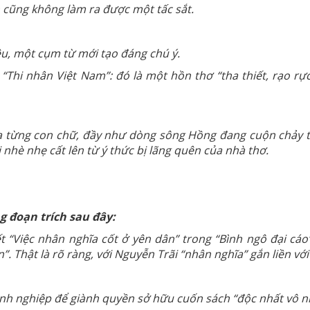
ng không làm ra được một tấc sắt.
ệu, một cụm từ mới tạo đáng chú ý.
i nhân Việt Nam”: đó là một hồn thơ “tha thiết, rạo rực
on chữ, đầy như dòng sông Hồng đang cuộn chảy thì tr
 nhè nhẹ cất lên từ ý thức bị lãng quên của nhà thơ.
g đoạn trích sau đây:
ết “Việc nhân nghĩa cốt ở yên dân” trong “Bình ngô đại cáo
”. Thật là rõ ràng, với Nguyễn Trãi “nhân nghĩa” gắn liền vớ
oanh nghiệp để giành quyền sở hữu cuốn sách “độc nhất vô nh