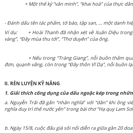
+ Một thế kỷ “văn minh”, “khai hoá” của thực dân cũ
- Đánh dấu tên tác phẩm, tờ báo, tập san, … một danh hi
Ví dụ: + Hoài Thanh đã nhận xét về Xuân Diệu trong “Th
vàng”, “Đây mùa thu tới”, “Thơ duyên” của ông.
+ Nếu trong “Tràng Giang”, nỗi buồn thấm qua từng c
đơn, quạnh vắng, còn trong “Đây thôn Vĩ Dạ”, nỗi buồn lại
II. RÈN LUYỆN KỸ NĂNG
1. Giải thích công dụng của dấu ngoặc kép trong nhữn
a. Nguyễn Trãi đã gắn “nhân nghĩa
“
với “dân” khi ông vi
nghĩa duy trì thế nước yên” trong bài thơ “Hạ quy Lam Sơn
b. Ngày 15/8, cuộc đấu giá sôi nổi diễn ra giữa gần 20 d