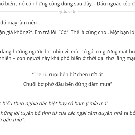
ổ biến , nó có những công dụng sau đây: - Dấu ngoặc kép đ
QUẢNG CÁO
 đố mày làm nên”.
n giả không?”. Em trả lời: “Có”. Thế là cùng chơi. Một bạn lớ
hướng người đọc nhìn về một cô gái có gương mặt buồn 
n nhiên – con người này khá phổ biến ở thời đại thơ lãng 
“Tre rũ rượi bên bờ chen ướt át
Chuối bơ phờ đầu bến đứng dầm mưa”
hiểu theo nghĩa đặc biệt hay có hàm ý mỉa mai.
 những lời tuyên bố tình tứ của các ngài cầm quyền nhà ta b
 bẩn thỉu”.