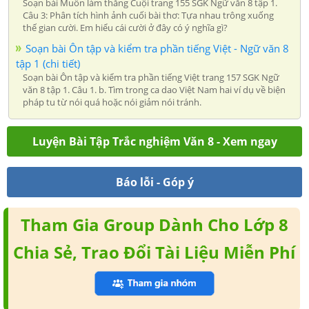
Soạn bài Muốn làm thằng Cuội trang 155 SGK Ngữ văn 8 tập 1.
Câu 3: Phân tích hình ảnh cuối bài thơ: Tựa nhau trông xuống
thế gian cười. Em hiểu cái cười ở đây có ý nghĩa gì?
Soạn bài Ôn tập và kiểm tra phần tiếng Việt - Ngữ văn 8
tập 1 (chi tiết)
Soạn bài Ôn tập và kiểm tra phần tiếng Việt trang 157 SGK Ngữ
văn 8 tập 1. Câu 1. b. Tìm trong ca dao Việt Nam hai ví dụ về biện
pháp tu từ nói quá hoặc nói giảm nói tránh.
Luyện Bài Tập Trắc nghiệm Văn 8 - Xem ngay
Báo lỗi - Góp ý
Tham Gia Group Dành Cho Lớp 8
Chia Sẻ, Trao Đổi Tài Liệu Miễn Phí