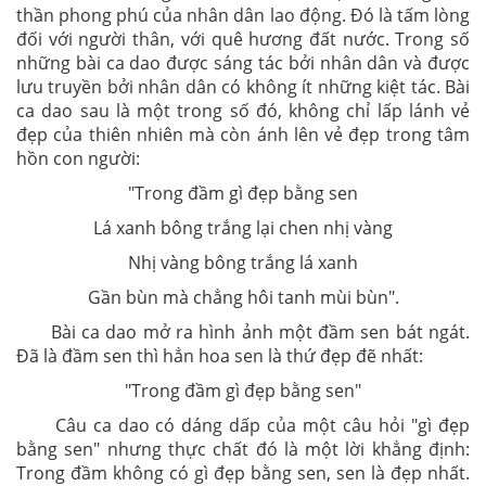
Nêu ý kiến của em về vẻ đẹp của bài ca dao
Trong đầm gì đẹp bằng sen
Trong đầm gì đẹp bằng sen là một bài ca dao hay và đẹp
không chỉ ở hình ảnh thơ mà còn ở những lớp nghĩa sâu
sắc, giàu tính nhân văn.
QUẢNG CÁO
Ca dao là tiếng nói tình cảm thể hiện đời sống tinh
thần phong phú của nhân dân lao động. Đó là tấm lòng
đối với người thân, với quê hương đất nước. Trong số
những bài ca dao được sáng tác bởi nhân dân và được
lưu truyền bởi nhân dân có không ít những kiệt tác. Bài
ca dao sau là một trong số đó, không chỉ lấp lánh vẻ
đẹp của thiên nhiên mà còn ánh lên vẻ đẹp trong tâm
hồn con người:
"Trong đầm gì đẹp bằng sen
Lá xanh bông trắng lại chen nhị vàng
Nhị vàng bông trắng lá xanh