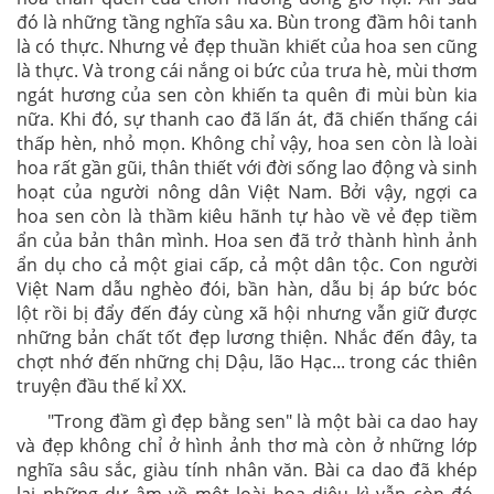
ô uế làm cho phai hương nhạt sắc. Thì ra, việc người
thưởng hoa ngắm nghía xem xét bông hoa kĩ lưỡng đến
nhường kia là để chắc chắn về cái chất của nó. Khi sự
xác minh đã hoàn tất, hoa sen đã vượt qua sự kiểm
định khắt khe nhất và được vinh danh trong câu ca dao
khép lại của bài: "Gần bùn ma chẳng hôi tanh mùi bùn".
Nhưng bài ca dao không dừng lại ở việc ngợi ca loài
hoa thân quen của chốn hương đồng gió nội. Ăn sau
đó là những tầng nghĩa sâu xa. Bùn trong đầm hôi tanh
là có thực. Nhưng vẻ đẹp thuần khiết của hoa sen cũng
là thực. Và trong cái nắng oi bức của trưa hè, mùi thơm
ngát hương của sen còn khiến ta quên đi mùi bùn kia
nữa. Khi đó, sự thanh cao đã lấn át, đã chiến thấng cái
thấp hèn, nhỏ mọn. Không chỉ vậy, hoa sen còn là loài
hoa rất gần gũi, thân thiết với đời sống lao động và sinh
hoạt của người nông dân Việt Nam. Bởi vậy, ngợi ca
hoa sen còn là thầm kiêu hãnh tự hào về vẻ đẹp tiềm
ẩn của bản thân mình. Hoa sen đã trở thành hình ảnh
ẩn dụ cho cả một giai cấp, cả một dân tộc. Con người