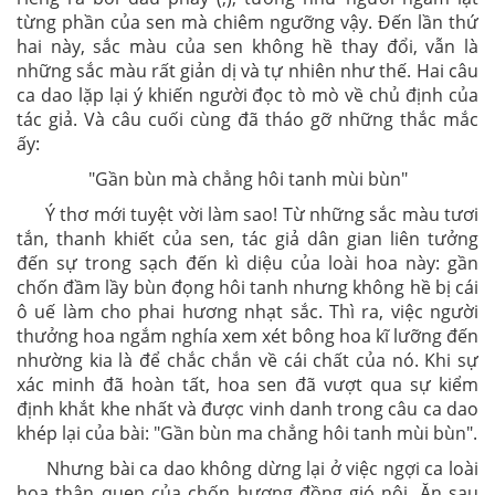
sắc màu tự nhiên, hài hoà của sen. Từ "lại" nhấn mạnh
đến sự phong phú, hài hoà rất tự nhiên, giản dị và cũng
rất đẹp đẽ ấy. Câu ca dao tiếp hoàn toàn không có ý
mới, chỉ là nhắc lại ý trên có đảo trật tự các cụm từ:
"Nhị vàng, bông trắng, lá xanh". Vừa trên, bông hoa
được ngắm nhìn từ ngoài vào trong, đến đây lại được
ngắm từ trong ra ngoài. Sự xem xét ấy kĩ lưỡng, tỉ mỉ
lắm, các vế câu đối nhau rất nhịp nhàng, được tách
riêng ra bởi dấu phẩy (,); tưởng như người ngắm lật
từng phần của sen mà chiêm ngưỡng vậy. Đến lần thứ
hai này, sắc màu của sen không hề thay đổi, vẫn là
những sắc màu rất giản dị và tự nhiên như thế. Hai câu
ca dao lặp lại ý khiến người đọc tò mò về chủ định của
tác giả. Và câu cuối cùng đã tháo gỡ những thắc mắc
ấy:
"Gần bùn mà chẳng hôi tanh mùi bùn"
Ý thơ mới tuyệt vời làm sao! Từ những sắc màu tươi
tắn, thanh khiết của sen, tác giả dân gian liên tưởng
đến sự trong sạch đến kì diệu của loài hoa này: gần
chốn đầm lầy bùn đọng hôi tanh nhưng không hề bị cái