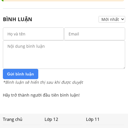
Báo lỗi - Góp ý
Tham Gia Group Dành Cho Lớp 8
Chia Sẻ, Trao Đổi Tài Liệu Miễn Phí
BÌNH LUẬN
Gửi bình luận