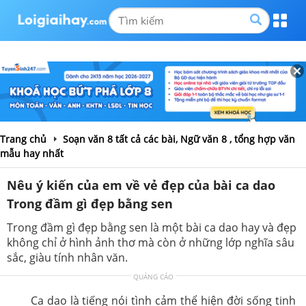
💥 NGÀY HỘI TRẢ GIÁ - MUA KHOÁ HỌC THEO GIÁ BẠN MUỐN❗
🎯 Lớp 1-12 tại Tuyensinh247 (Từ 10-12/08)
Bắt đầu sau
7
Giờ
43
Phút
6
Giây
Xem chi tiết
Trang chủ
Soạn văn 8 tất cả các bài, Ngữ văn 8 , tổng hợp văn
mẫu hay nhất