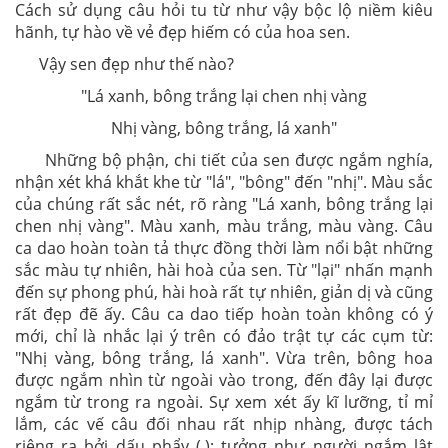
Gần bùn mà chẳng hôi tanh mùi bùn".
Bài ca dao mở ra hình ảnh một đầm sen bát ngát.
Đã là đầm sen thì hẳn hoa sen là thứ đẹp đẽ nhất:
"Trong đầm gì đẹp bằng sen"
Câu ca dao có dáng dấp của một câu hỏi "gì đẹp
bằng sen" nhưng thực chất đó là một lời khẳng định:
Trong đầm không có gì đẹp bằng sen, sen là đẹp nhất.
Cách sử dụng câu hỏi tu từ như vậy bộc lộ niềm kiêu
hãnh, tự hào về vẻ đẹp hiếm có của hoa sen.
Vậy sen đẹp như thế nào?
"Lá xanh, bông trắng lại chen nhị vàng
Nhị vàng, bông trắng, lá xanh"
Những bộ phận, chi tiết của sen được ngắm nghía,
nhận xét khá khắt khe từ "lá", "bông" đến "nhị". Màu sắc
của chúng rất sắc nét, rõ ràng "Lá xanh, bông trắng lại
chen nhị vàng". Màu xanh, màu trắng, màu vàng. Câu
ca dao hoàn toàn tả thực đồng thời làm nổi bật những