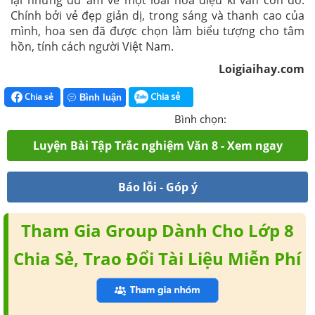
Việt Nam dẫu nghèo đói, bần hàn, dẫu bị áp bức bóc
lột rồi bị đẩy đến đáy cùng xã hội nhưng vẫn giữ được
những bản chất tốt đẹp lương thiện. Nhắc đến đây, ta
chợt nhớ đến những chị Dậu, lão Hạc... trong các thiên
truyện đầu thế kỉ XX.
"Trong đầm gì đẹp bằng sen" là một bài ca dao hay
và đẹp không chỉ ở hình ảnh thơ mà còn ở những lớp
nghĩa sâu sắc, giàu tính nhân văn. Bài ca dao đã khép
lại những dư âm về một loài hoa diệu kì vẫn còn đó.
Chính bởi vẻ đẹp giản dị, trong sáng và thanh cao của
mình, hoa sen đã được chọn làm biểu tượng cho tâm
hồn, tính cách người Việt Nam.
Loigiaihay.com
Chia sẻ
Chia sẻ
Bình luận
Bình chọn:
Luyện Bài Tập Trắc nghiệm Văn 8 - Xem ngay