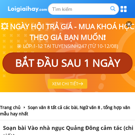
💥 NGÀY HỘI TRẢ GIÁ - MUA KHOÁ HỌC
THEO GIÁ BẠN MUỐN❗
🎯 LỚP 1-12 TẠI TUYENSINH247 (TỪ 10-12/08)
BẮT ĐẦU SAU 1 NGÀY
XEM CHI TIẾT
Trang chủ
Soạn văn 8 tất cả các bài, Ngữ văn 8 , tổng hợp văn
mẫu hay nhất
Soạn bài Vào nhà ngục Quảng Đông cảm tác (chi