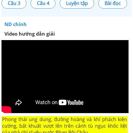
Câu 3
Câu 4
Luyện tập
Bài đọc
ND chính
Video hướng dẫn giải
Phong thái ung dung, đường hoàng và khí phách kiên
cường, bất khuất vượt lên trên cảnh tù ngục khốc liệt
của nhà chí sĩ yêu nước Phan Bội Châu.