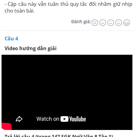
- Cặp câu này vẫn tuân thủ quy tắc đối nhằm giữ nhịp
cho toàn bài.
Đánh giá:
Câu 4
Video hướng dẫn giải
Trả lời câu 4 (trang 147
SGK
Ngữ Văn 8 Tập 1)