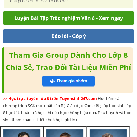
dấu gì để kết thúc câu ở chỗ đó?
Luyện Bài Tập Trắc nghiệm Văn 8 - Xem ngay
Báo lỗi - Góp ý
Tham Gia Group Dành Cho Lớp 8
Chia Sẻ, Trao Đổi Tài Liệu Miễn Phí
>> Học trực tuyến lớp 8 trên Tuyensinh247.com
Học bám sát
chương trình SGK mới nhất của Bộ Giáo dục. Cam kết giúp học sinh lớp
8 học tốt, hoàn trả học phí nếu học không hiệu quả. Phụ huynh và học
sinh tham khảo chi tiết khoá học tại: Link