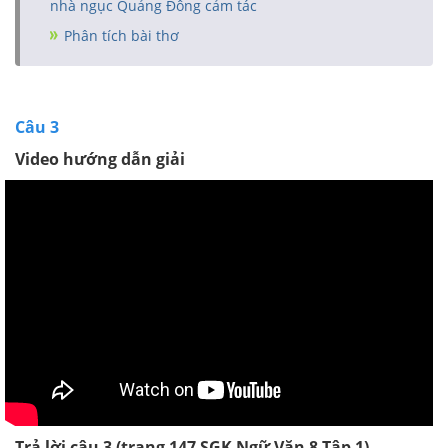
nhà ngục Quảng Đông cảm tác
Phân tích bài thơ
Câu 3
Video hướng dẫn giải
Trả lời câu 3 (trang 147
SGK
Ngữ Văn 8 Tập 1)