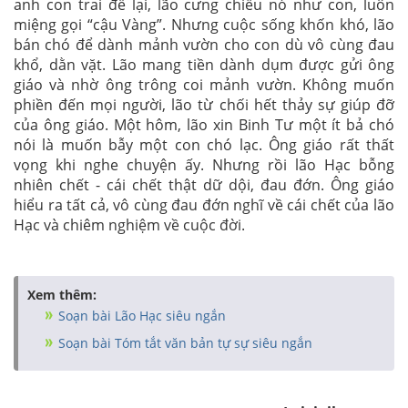
anh con trai để lại, lão cưng chiều nó như con, luôn
miệng gọi “cậu Vàng”. Nhưng cuộc sống khốn khó, lão
bán chó để dành mảnh vườn cho con dù vô cùng đau
khổ, dằn vặt. Lão mang tiền dành dụm được gửi ông
giáo và nhờ ông trông coi mảnh vườn. Không muốn
phiền đến mọi người, lão từ chối hết thảy sự giúp đỡ
của ông giáo. Một hôm, lão xin Binh Tư một ít bả chó
nói là muốn bẫy một con chó lạc. Ông giáo rất thất
vọng khi nghe chuyện ấy. Nhưng rồi lão Hạc bỗng
nhiên chết - cái chết thật dữ dội, đau đớn. Ông giáo
hiểu ra tất cả, vô cùng đau đớn nghĩ về cái chết của lão
Hạc và chiêm nghiệm về cuộc đời.
Xem thêm:
Soạn bài Lão Hạc siêu ngắn
Soạn bài Tóm tắt văn bản tự sự siêu ngắn