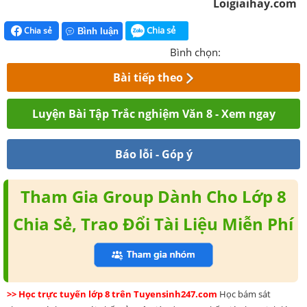
Loigiaihay.com
Chia sẻ
Chia sẻ
Bình luận
Bình chọn:
Bài tiếp theo
Luyện Bài Tập Trắc nghiệm Văn 8 - Xem ngay
Báo lỗi - Góp ý
Tham Gia Group Dành Cho Lớp 8
Chia Sẻ, Trao Đổi Tài Liệu Miễn Phí
>> Học trực tuyến lớp 8 trên Tuyensinh247.com
Học bám sát