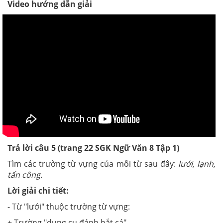
Video hướng dẫn giải
Trả lời câu 5 (trang 22
SGK
Ngữ Văn 8 Tập 1)
Tìm các trường từ vựng của mỗi từ sau đây:
lưới, lạnh,
tấn công.
Lời giải chi tiết:
- Từ "lưới" thuộc trường từ vựng:
+ Trường "dụng cụ đánh bắt cá"