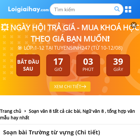
💥 NGÀY HỘI TRẢ GIÁ - MUA KHOÁ HỌC
THEO GIÁ BẠN MUỐN❗
🎯 LỚP 1-12 TẠI TUYENSINH247 (TỪ 10-12/08)
17
03
39
BẮT ĐẦU
SAU
GIỜ
PHÚT
GIÂY
XEM CHI TIẾT
Trang chủ
Soạn văn 8 tất cả các bài, Ngữ văn 8 , tổng hợp văn
mẫu hay nhất
Soạn bài Trường từ vựng (Chi tiết)