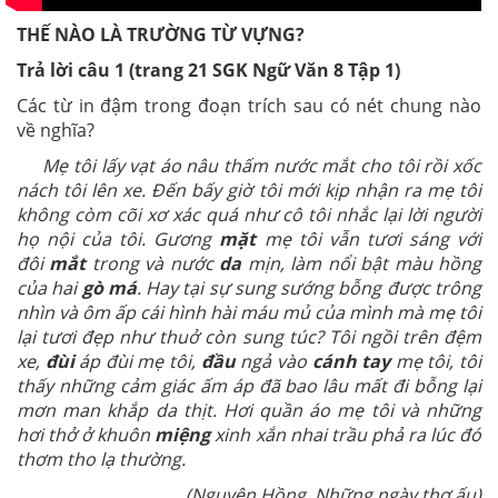
THẾ NÀO LÀ TRƯỜNG TỪ VỰNG?
Trả lời câu 1 (trang 21
SGK
Ngữ Văn 8 Tập 1)
Các từ in đậm trong đoạn trích sau có nét chung nào
về nghĩa?
Mẹ tôi lấy vạt áo nâu thấm nước mắt cho tôi rồi xốc
nách tôi lên xe. Đến bấy giờ tôi mới kịp nhận ra mẹ tôi
không còm cõi xơ xác quá như cô tôi nhắc lại lời người
họ nội của tôi. Gương
mặt
mẹ tôi vẫn tươi sáng với
đôi
mắt
trong và nước
da
mịn, làm nổi bật màu hồng
của hai
gò má
. Hay tại sự sung sướng bỗng được trông
nhìn và ôm ấp cái hình hài máu mủ của mình mà mẹ tôi
lại tươi đẹp như thuở còn sung túc? Tôi ngồi trên đệm
xe,
đùi
áp đùi mẹ tôi,
đầu
ngả vào
cánh tay
mẹ tôi, tôi
thấy những cảm giác ấm áp đã bao lâu mất đi bỗng lại
mơn man khắp da thịt. Hơi quần áo mẹ tôi và những
hơi thở ở khuôn
miệng
xinh xắn nhai trầu phả ra lúc đó
thơm tho lạ thường.
(Nguyên Hồng, Những ngày thơ ấu)