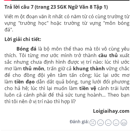
Trả lời câu 7 (trang 23
SGK
Ngữ Văn 8 Tập 1)
Viết m ột đoạn văn ít nhất có năm từ có cùng trường từ
vựng "trường học" hoặc trường từ vựng "môn bóng
đá".
Lời giải chi tiết:
Bóng đá
là bộ môn thể thao mà tôi vô cùng yêu
thích. Tôi từng mơ ước mình trở thành
cầu thủ
xuất
sắc nhưng chưa định hình được vị trí nào: lúc thì ước
mơ làm
thủ môn
, trấn giữ cả
khung thành
vững chắc
để cho đồng đội yên tâm tấn công; lúc lại ước mơ
làm
tiền đạo
dẫn dắt quả bóng, tung lưới đối phương
cho hả hê; lúc thì lại muốn làm
tiền vệ
cánh trái lướt
luôn cả cánh phải để thả sức tung hoành... Theo bạn
thì tôi nên ở vị trí nào thì hợp lí?
Loigiaihay.com
Đánh giá: