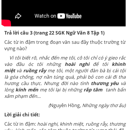
Trả lời câu 3 (trang 22
SGK
Ngữ Văn 8 Tập 1)
Các từ in đậm trong đoạn văn sau đây thuộc trường từ
vựng nào?
Vì tôi biết rõ, nhắc đến mẹ tôi, cô tôi chỉ có ý gieo rắc
vào đầu óc tôi những
hoài nghi
để tôi
khinh
miệt
và
ruồng rẫy
mẹ tôi, một người đàn bà bị cái tội
là góa chống, nợ nần túng quá, phải bỏ con cái đi tha
hương cầu thực. Nhưng đời nào tình
thương yêu
và
lòng
kính mến
mẹ tôi lại bị những
rắp tâm
tanh bẩn
xâm phạm đến…
(
Nguyên Hồng
, Những ngày thơ ấu)
Lời giải chi tiết:
Các từ in đậm:
hoài nghi, khinh miệt, ruồng rẫy, thương