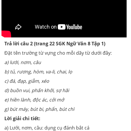
Trả lời câu 2 (trang 22
SGK
Ngữ Văn 8 Tập 1)
Đặt tên trường từ vựng cho mỗi dãy từ dưới đây:
a) lưới, nơm, câu
b) tủ, rương, hòm, va-li, chai, lọ
c) đá, đạp, giẫm, xéo
d) buồn vui, phấn khởi, sợ hãi
e) hiền lành, độc ác, cởi mở
g) bút máy, bút bi, phẩn, bút chì
Lời giải chi tiết:
a) Lưới, nơm, câu: dụng cụ đánh bắt cá