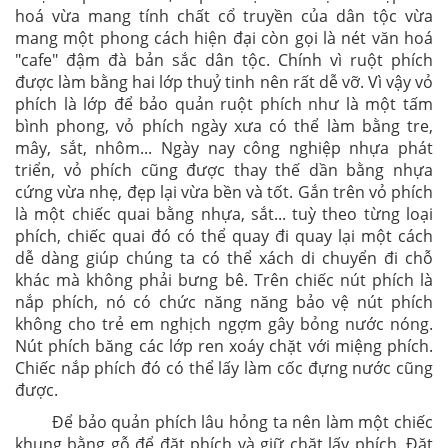
hoá vừa mang tính chất cổ truyền của dân tộc vừa
mang một phong cách hiện đại còn gọi là nét văn hoá
"cafe" đậm đà bản sắc dân tộc. Chính vì ruột phích
được làm bằng hai lớp thuỷ tinh nên rất dễ vỡ. Vì vậy vỏ
phích là lớp để bảo quản ruột phích như là một tấm
bình phong, vỏ phích ngày xưa có thể làm bằng tre,
mây, sắt, nhôm... Ngày nay công nghiệp nhựa phát
triển, vỏ phích cũng được thay thế dần bằng nhựa
cứng vừa nhẹ, đẹp lại vừa bền và tốt. Gắn trên vỏ phích
là một chiếc quai bằng nhựa, sắt... tuỳ theo từng loại
phích, chiếc quai đó có thể quay đi quay lại một cách
dễ dàng giúp chúng ta có thể xách di chuyển đi chỗ
khác mà không phải bưng bê. Trên chiếc nút phích là
nắp phích, nó có chức năng năng bảo vệ nút phích
không cho trẻ em nghịch ngợm gây bỏng nước nóng.
Nút phích băng các lớp ren xoáy chặt với miệng phích.
Chiếc nắp phích đó có thể lấy làm cốc đựng nước cũng
được.
Để bảo quản phích lâu hỏng ta nên làm một chiếc
khung bằng gỗ để đặt phích và giữ chặt lấy phích. Đặt