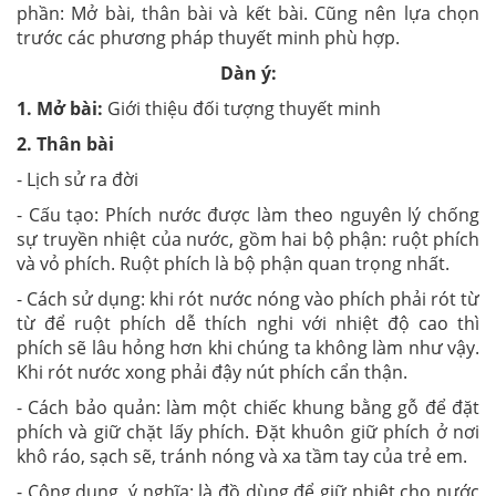
phần: Mở bài, thân bài và kết bài. Cũng nên lựa chọn
trước các phương pháp thuyết minh phù hợp.
Dàn ý:
1. Mở bài:
Giới thiệu đối tượng thuyết minh
2. Thân bài
- Lịch sử ra đời
- Cấu tạo: Phích nước được làm theo nguyên lý chống
sự truyền nhiệt của nước, gồm hai bộ phận: ruột phích
và vỏ phích. Ruột phích là bộ phận quan trọng nhất.
- Cách sử dụng:
khi rót nước nóng vào phích phải rót từ
từ để ruột phích dễ thích nghi với nhiệt độ cao thì
phích sẽ lâu hỏng hơn khi chúng ta không làm như vậy.
Khi rót nước xong phải đậy nút phích cẩn thận.
- Cách bảo quản:
làm một chiếc khung bằng gỗ để đặt
phích và giữ chặt lấy phích. Đặt khuôn giữ phích ở nơi
khô ráo, sạch sẽ, tránh nóng và xa tầm tay của trẻ em.
- Công dụng, ý nghĩa:
là đồ dùng để giữ nhiệt cho nước