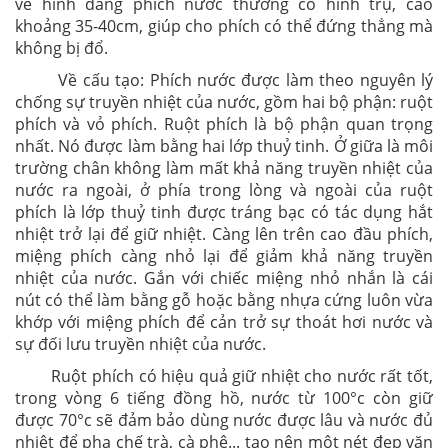
về hình dáng phích nước thường có hình trụ, cao
khoảng 35-40cm, giúp cho phích có thể đứng thẳng mà
không bị đổ.
Về cấu tạo: Phích nước được làm theo nguyên lý
chống sự truyền nhiệt của nước, gồm hai bộ phận: ruột
phích và vỏ phích. Ruột phích là bộ phận quan trọng
nhất. Nó được làm bằng hai lớp thuỷ tinh. Ở giữa là môi
trường chân không làm mất khả năng truyền nhiệt của
nước ra ngoài, ở phía trong lòng và ngoài của ruột
phích là lớp thuỷ tinh được tráng bạc có tác dụng hắt
nhiệt trở lại để giữ nhiệt. Càng lên trên cao đầu phích,
miệng phích càng nhỏ lại để giảm khả năng truyền
nhiệt của nước. Gắn với chiếc miệng nhỏ nhắn là cái
nút có thể làm bằng gỗ hoặc bằng nhựa cứng luôn vừa
khớp với miệng phích để cản trở sự thoát hơi nước và
sự đối lưu truyền nhiệt của nước.
Ruột phích có hiệu quả giữ nhiệt cho nước rất tốt,
trong vòng 6 tiếng đồng hồ, nước từ 100°c còn giữ
được 70°c sẽ đảm bảo dùng nước được lâu và nước đủ
nhiệt để pha chế trà, cà phê... tạo nên một nét đẹp văn