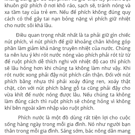
khuôn giữ phích ở nơi khô ráo, sạch sẽ, tránh nóng và
xa tầm tay của trẻ em. Nếu để phích không đúng quy
cách có thể gây tai nạn bỏng nặng vì phích giữ nhiệt
cho nước sôi khá lâu.
Điều quan trọng nhất nhất là ta phải giữ gìn chiếc
nút phích, vì nút phích để giữ khoảng chân không góp
phần làm giảm khả năng truyền nhiệt của nước. Chúng
ta nên lưu ý khi rót nước nóng vào phích phải rót từ từ
để ruột phích dễ thích nghi với nhiệt độ cao thì phích
sẽ lâu hỏng hơn khi chúng ta không làm như vậy. Khi
rót nước xong phải đậy nút phích cẩn thận. Đối với nút
phích bằng nhựa thì phải xoáy đúng ren, xoáy thật
chặt, còn với nút phích bằng gỗ ta cũng phải đậy cho
vừa khít để nước nóng được lâu. Nếu chúng ta không
làm đúng cách thì ruột phích sẽ chóng hỏng vì không
khí bên ngoài xâm nhập vào ruột phích.
Phích nước là một đồ dùng rất tiện lợi cho cuộc
sống hàng ngày trong mỗi gia đình. Nó như người bạn
thân trong mỗi gia đình. Sáng sớm, bác nông dân mang