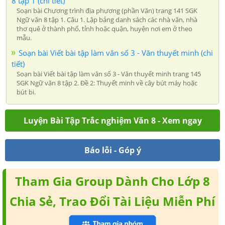
8 tập 1 (chi tiết)
Soạn bài Chương trình địa phương (phần Văn) trang 141 SGK
Ngữ văn 8 tập 1. Câu 1. Lập bảng danh sách các nhà văn, nhà
thơ quê ở thành phố, tỉnh hoặc quận, huyện nơi em ở theo
mẫu.
Soạn bài Viết bài tập làm văn số 3 - Văn thuyết minh (chi
tiết)
Soạn bài Viết bài tập làm văn số 3 - Văn thuyết minh trang 145
SGK Ngữ văn 8 tập 2. Đề 2: Thuyết minh về cây bút máy hoặc
bút bi.
Luyện Bài Tập Trắc nghiệm Văn 8 - Xem ngay
Báo lỗi - Góp ý
Tham Gia Group Dành Cho Lớp 8
Chia Sẻ, Trao Đổi Tài Liệu Miễn Phí