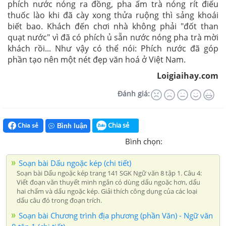
phích nước nóng ra đồng, pha ấm trà nóng rít điếu
thuốc lào khi đã cày xong thửa ruộng thì sảng khoái
biết bao. Khách đến chơi nhà không phải "đốt than
quạt nước" vì đã có phích ủ sẵn nước nóng pha trà mời
khách rồi... Như vậy có thể nói: Phích nước đã góp
phần tạo nên một nét đẹp văn hoá ở Việt Nam.
Loigiaihay.com
Đánh giá:
Chia sẻ
Chia sẻ
Bình luận
Bình chọn:
Soạn bài Dấu ngoặc kép (chi tiết)
Soạn bài Dấu ngoặc kép trang 141 SGK Ngữ văn 8 tập 1. Câu 4:
Viết đoạn văn thuyết minh ngắn có dùng dấu ngoặc hơn, dấu
hai chấm và dấu ngoặc kép. Giải thích công dụng của các loại
dấu câu đó trong đoạn trích.
Soạn bài Chương trình địa phương (phần Văn) - Ngữ văn