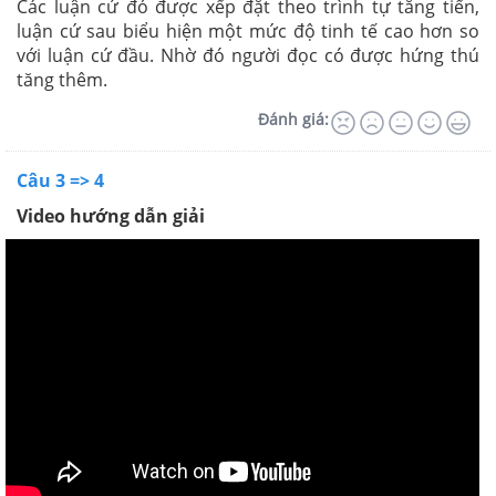
Các luận cứ đó được xếp đặt theo trình tự tăng tiến,
luận cứ sau biểu hiện một mức độ tinh tế cao hơn so
với luận cứ đầu. Nhờ đó người đọc có được hứng thú
tăng thêm.
Đánh giá:
Câu 3 => 4
Video hướng dẫn giải