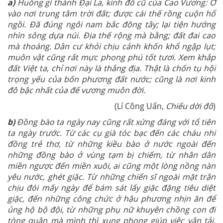
a)
Huống gì thành Đại La, kinh đô cũ của Cao Vương: Ở
vào nơi trung tâm trời đất; được cái thế rồng cuộn hổ
ngồi. Đã đúng ngôi nam bắc đông tây; lại tiện hướng
nhìn sông dựa núi. Địa thế rộng mà bằng; đất đai cao
mà thoáng. Dân cư khỏi chịu cảnh khốn khổ ngập lụt;
muôn vật cũng rất mực phong phú tốt tươi. Xem khắp
đất Việt ta, chỉ nơi này là thắng địa. Thật là chốn tụ hội
trọng yếu của bốn phương đất nước; cũng là nơi kinh
đô bậc nhất của đế vương muôn đời.
(Lí Công Uẩn,
Chiếu dời đô
)
b)
Đồng bào ta ngày nay cũng rất xứng đáng với tổ tiên
ta ngày trước. Từ các cụ già tóc bạc đến các cháu nhi
đồng trẻ thơ, từ những kiều bào ở nước ngoài đến
những đồng bào ở vùng tạm bị chiếm, từ nhân dân
miền ngược đến miền xuôi, ai cũng một lòng nồng nàn
yêu nước, ghét giặc. Từ những chiến sĩ ngoài mặt trận
chịu đói mấy ngày để bám sát lấy giặc đặng tiêu diệt
giặc, đến những công chức ở hậu phương nhịn ăn để
ủng hộ bộ đội, từ những phụ nữ khuyên chồng con đi
tòng quân mà mình thì xung phong giúp việc vận tải,