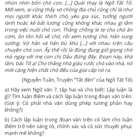
nhún nhín bốn chó con. […] Quái thay là Ngô Tất Tố.
Mới xem, ai cũng thấy vợ chồng địa chủ cũng chỉ là như
mọi người khác thích chó, yêu gia súc, tưởng người
lành hoặc kẻ bất lương cũng không khác nhau gì lắm
trong việc nuôi chó con. Thằng chồng le te cho chó ăn
cơm, ôn tồn hỏi về chó, rồi xem tướng chó. Hắn sung
sướng. Vợ hắn và hắn bù khú […] với nhau trên câu
chuyện chó con. Ấy thế rồi là đùng đùng giở giọng chó
má ngay với mẹ con chị Dậu đứng đấy. Đoạn này, khá
lắm, bác Tố ạ! Cho thằng nhà giàu rước chó vào nhà, nó
mới càng hiện chất chó đểu của giai cấp nó ra.
(Nguyễn Tuân, Truyện “Tắt đèn” của Ngô Tất Tố)
a) Hãy xem Ngữ văn 7, tập hai và cho biết: Lập luận là
gì? Tìm luận điểm và cách lập luận trong đoạn văn trên.
(Gợi ý: Có phải nhà văn dùng phép tương phản hay
không?)
b) Cách lập luận trong đoạn văn trên có làm cho luận
điểm trở nên sáng tỏ, chính xác và có sức thuyết phục
mạnh mẽ không?