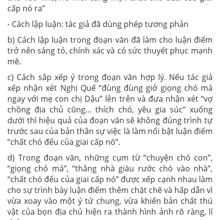
cấp nó ra”
- Cách lập luận: tác giả đã dùng phép tương phản
b) Cách lập luận trong đoạn văn đã làm cho luận điểm
trở nên sáng tỏ, chính xác và có sức thuyết phục mạnh
mẽ.
c) Cách sắp xếp ý trong đoạn văn hợp lý. Nếu tác giả
xếp nhận xét Nghị Quế “đùng đùng giở giọng chó má
ngay với mẹ con chị Dậu” lên trên và đưa nhận xét “vợ
chồng địa chủ cũng... thích chó, yêu gia súc” xuống
dưới thì hiệu quả của đoạn văn sẽ không đúng trình tự
trước sau của bản thân sự việc là làm nổi bật luận điểm
“chất chó đểu của giai cấp nó”.
d) Trong đoạn văn, những cụm từ “chuyện chó con”,
“giọng chó má”, “thằng nhà giàu rước chó vào nhà”,
“chất chó đểu của giai cấp nó” được xếp cạnh nhau làm
cho sự trình bày luận điểm thêm chặt chẽ và hấp dẫn vì
vừa xoay vào một ý tứ chung, vừa khiến bản chất thú
vật của bọn địa chủ hiện ra thành hình ảnh rõ ràng, lí