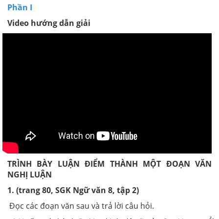
Phần I
Video hướng dẫn giải
TRÌNH BÀY LUẬN ĐIỂM THÀNH MỘT ĐOẠN VĂN
NGHỊ LUẬN
1.
(trang 80, SGK Ngữ văn 8, tập 2)
Đọc các đoạn văn sau và trả lời câu hỏi.