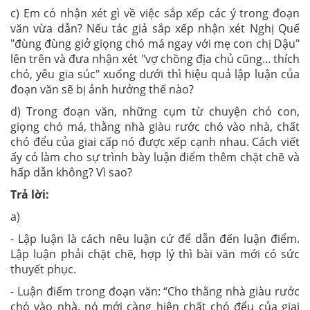
c) Em có nhận xét gì về việc sắp xếp các ý trong đoạn
văn vừa dẫn? Nếu tác giả sắp xếp nhận xét Nghị Quế
"đùng đùng giở giọng chó má ngay với mẹ con chị Dậu"
lên trên và đưa nhận xét "vợ chồng địa chủ cũng... thích
chó, yêu gia súc" xuống dưới thì hiệu quả lập luận của
đoạn văn sẽ bị ảnh hưởng thế nào?
d) Trong đoạn văn, những cụm từ chuyện chó con,
giọng chó má, thằng nhà giàu rước chó vào nhà, chất
chó đểu của giai cấp nó được xếp cạnh nhau. Cách viết
ấy có làm cho sự trình bày luận điểm thêm chặt chẽ và
hấp dẫn không? Vì sao?
Trả lời:
a)
- Lập luận là cách nêu luận cứ để dẫn đến luận điểm.
Lập luận phải chặt chẽ, hợp lý thì bài văn mới có sức
thuyết phục.
- Luận điểm trong đoạn văn: “Cho thằng nhà giàu rước
chó vào nhà, nó mới càng hiện chất chó đểu của giai