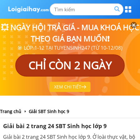
💥 NGÀY HỘI TRẢ GIÁ - MUA KHOÁ HỌC
THEO GIÁ BẠN MUỐN❗
🎯 LỚP 1-12 TẠI TUYENSINH247 (TỪ 10-12/08)
CHỈ CÒN 2 NGÀY
XEM CHI TIẾT
Trang chủ
Giải SBT Sinh học 9
Giải bài 2 trang 24 SBT Sinh học lớp 9
Giải bài 2 trang 24 SBT Sinh học lớp 9. Ở loài thực vật, bộ