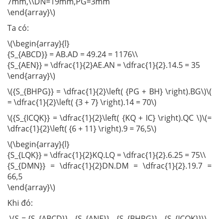
7mm,\\DN=19mm,PG=3mm
\end{array}\)
Ta có:
\(\begin{array}{l}
{S_{ABCD}} = AB.AD = 49.24 = 1176\\
{S_{AEN}} = \dfrac{1}{2}AE.AN = \dfrac{1}{2}.14.5 = 35
\end{array}\)
\({S_{BHPG}} = \dfrac{1}{2}\left( {PG + BH} \right).BG\)\(
= \dfrac{1}{2}\left( {3 + 7} \right).14 = 70\)
\({S_{ICQK}} = \dfrac{1}{2}\left( {KQ + IC} \right).QC \)\(=
\dfrac{1}{2}\left( {6 + 11} \right).9 = 76,5\)
\(\begin{array}{l}
{S_{LQK}} = \dfrac{1}{2}KQ.LQ = \dfrac{1}{2}.6.25 = 75\\
{S_{DMN}} = \dfrac{1}{2}DN.DM = \dfrac{1}{2}.19.7 =
66,5
\end{array}\)
Khi đó:
\(S = {S_{ABCD}} - {S_{ANE}} - {S_{BHPG}} - {S_{ICQK}}\\ -