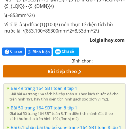
{S_{LQK}} - {S_{DMN}}\)
\(=853mm^2\)
Vì tỉ lệ là \(\dfrac{1}{100}\) nên thực tế diện tích hồ
nước là: \(853.100=85300mm^2=8,53dm^2\)
Loigiaihay.com
Chia sẻ
Chia sẻ
Bình luận
Bình chọn:
Bài tiếp theo
Bài 49 trang 164 SBT toán 8 tập 1
Giải bài 49 trang 164 sách bài tập toán 8. Theo kích thước đã cho
trên hình 191, hãy tính diện tích hình gạch sọc (đơn vị m2).
Bài 50 trang 164 SBT toán 8 tập 1
Giải bài 50 trang 164 SBT toán 8. Tìm diện tích mảnh đất theo
kích thước cho trên hình 192 (đơn vị m2)
Bài 6.1 phần bài tập bổ sung trang 164 SBT toán 8 tập 1