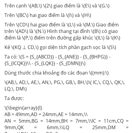
Trên cạnh \(AB,\) \(2\) giao điểm là \(E\) và \(G.\)
Trên \(BC\) hai giao điểm là \(I\) và \(H\)
Trên \(CD\) hai giao điểm là \(L\) và \(M.\) Giao điểm
trên \(AD\) là \(N.\) Hình thang tại đỉnh \(B\) có giao
điểm là \(P,\) điểm trên đường gấp khúc \(IL\) là \(K\)
Kẻ \(KQ ⊥ CD,\) gọi diện tích phần gạch sọc là \(S\)
Ta có: \(S = {S_{ABCD}} - {S_{ANE}} - {S_{BHPG}} -
{S_{ICQK}}\\ - {S_{LQK}} - {S_{DMN}}\)
Dùng thước chia khoảng đo các đoạn \((mm):\)
\(AB,\, AD,\, AE,\, AN,\, PG,\, GB,\, BH,\)\( IC,\, CQ,\, QK,\,
LQ,\, DM\)
Ta được:
\(\begin{array}{l}
AB = 49mm,AD = 24mm,AE = 14mm,\\
AN = 5mm,BG = 14mm,BH = 7mm,\\IC = 11cm,CQ =
9mm,QK = 6mm,\\LQ = 25mm,DM =