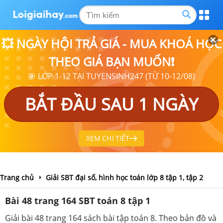
💥 NGÀY HỘI TRẢ GIÁ - MUA KHOÁ HỌC
THEO GIÁ BẠN MUỐN❗
🎯 LỚP 1-12 TẠI TUYENSINH247 (TỪ 10-12/08)
BẮT ĐẦU SAU 1 NGÀY
XEM CHI TIẾT
Trang chủ
Giải SBT đại số, hình học toán lớp 8 tập 1, tập 2
Bài 48 trang 164 SBT toán 8 tập 1
Giải bài 48 trang 164 sách bài tập toán 8. Theo bản đồ và