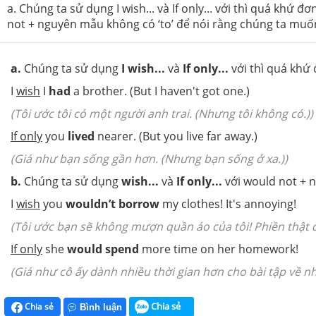
a. Chúng ta sử dụng I wish... và If only... với thì quá khứ 
not + nguyên mẫu không có ‘to’ để nói rằng chúng ta muốn 
a.
Chúng ta sử dụng
I wish...
và
If only...
với thì quá khứ
I
wish
I
had
a brother. (But I haven't got one.)
(Tôi ước tôi có một người anh trai. (Nhưng tôi không có.))
If only
you
lived
nearer. (But you live far away.)
(Giá như bạn sống gần hơn. (Nhưng bạn sống ở xa.))
b.
Chúng ta sử dụng
wish...
và
If only...
với would not + n
I
wish
you
wouldn’t borrow
my clothes! It's annoying!
(Tôi ước bạn sẽ không mượn quần áo của tôi! Phiền thật đ
If only
she
would spend
more time on her homework!
(Giá như cô ấy dành nhiều thời gian hơn cho bài tập về nh
Chia sẻ
Chia sẻ
Bình luận