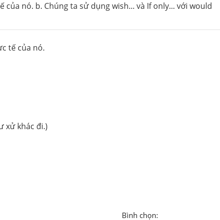
 của nó. b. Chúng ta sử dụng wish... và If only... với would
c tế của nó.
 xử khác đi.)
Bình chọn: