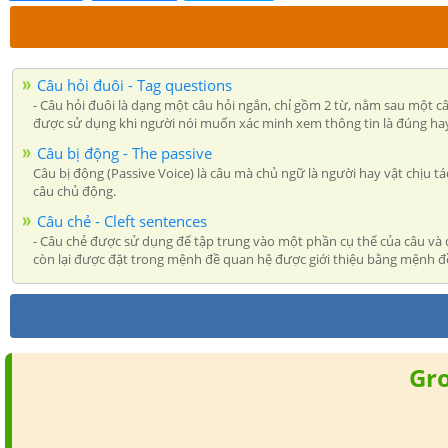
Câu hỏi đuôi - Tag questions
- Câu hỏi đuôi là dạng một câu hỏi ngắn, chỉ gồm 2 từ, nằm sau một c
được sử dụng khi người nói muốn xác minh xem thông tin là đúng hay
Câu bị động - The passive
Câu bị động (Passive Voice) là câu mà chủ ngữ là người hay vật chịu
câu chủ động.
Câu chẻ - Cleft sentences
- Câu chẻ được sử dụng để tập trung vào một phần cụ thể của câu và 
còn lại được đặt trong mệnh đề quan hệ được giới thiệu bằng mệnh đ
Gr