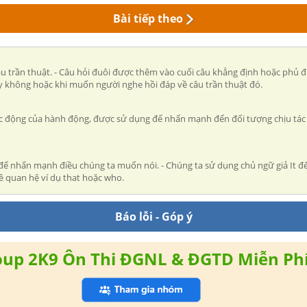
Bài tiếp theo
âu trần thuật. - Câu hỏi đuôi được thêm vào cuối câu khẳng định hoặc phủ đ
 không hoặc khi muốn người nghe hồi đáp về câu trần thuật đó.
 tác động của hành động, được sử dụng để nhấn mạnh đến đối tượng chịu tác 
để nhấn mạnh điều chúng ta muốn nói. - Chúng ta sử dụng chủ ngữ giả It để
ề quan hệ ví dụ that hoặc who.
Báo lỗi - Góp ý
oup 2K9 Ôn Thi ĐGNL & ĐGTD Miễn Ph