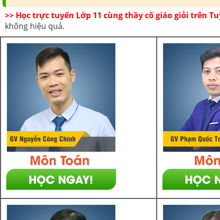
>> Học trực tuyến Lớp 11 cùng thầy cô giáo giỏi trên 
không hiệu quả.