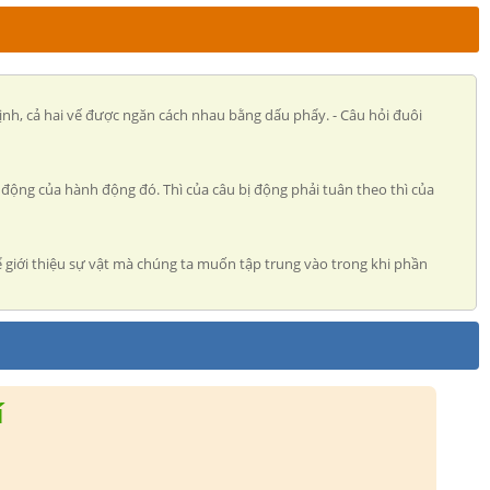
ịnh, cả hai vế được ngăn cách nhau bằng dấu phẩy. - Câu hỏi đuôi
động của hành động đó. Thì của câu bị động phải tuân theo thì của
 giới thiệu sự vật mà chúng ta muốn tập trung vào trong khi phần
í