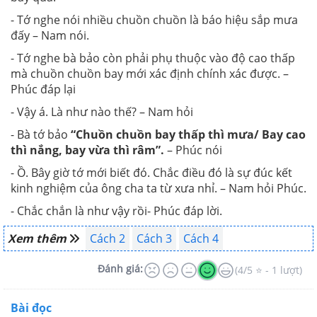
- Tớ nghe nói nhiều chuồn chuồn là báo hiệu sắp mưa
đấy – Nam nói.
- Tớ nghe bà bảo còn phải phụ thuộc vào độ cao thấp
mà chuồn chuồn bay mới xác định chính xác được. –
Phúc đáp lại
- Vậy á. Là như nào thế? – Nam hỏi
- Bà tớ bảo
“Chuồn chuồn bay thấp thì mưa/ Bay cao
thì nắng, bay vừa thì râm”.
– Phúc nói
- Ồ. Bây giờ tớ mới biết đó. Chắc điều đó là sự đúc kết
kinh nghiệm của ông cha ta từ xưa nhỉ. – Nam hỏi Phúc.
- Chắc chắn là như vậy rồi- Phúc đáp lời.
Xem thêm
Cách 2
Cách 3
Cách 4
Đánh giá:
(4/5 ⭐ - 1 lượt)
Bài đọc