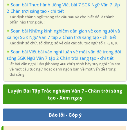
Soạn bài Thực hành tiếng Việt bài 7 SGK Ngữ Văn 7 tập
2 Chân trời sáng tạo - chi tiết
Xác định thành ngữ trong các câu sau và cho biết đó là thành
phần nào trong câu:
Soạn bài Những kinh nghiệm dân gian về con người và
xã hội SGK Ngữ Văn 7 tập 2 Chân trời sáng tạo - chi tiết
Xác định số chữ, số dòng, số vế của các câu tục ngữ số 1, 6, 8, 9.
Soạn bài Viết bài văn nghị luận về một vấn đề trong đời
sống SGK Ngữ Văn 7 tập 2 Chân trời sáng tạo - chi tiết
iết bài văn nghị luận (khoảng 400 chữ) trình bày suy nghĩ của em
về một câu tục ngữ hoặc danh ngôn bàn về một vấn đề trong
đời sống.
Luyện Bài Tập Trắc nghiệm Văn 7 - Chân trời sáng
tạo - Xem ngay
Báo lỗi - Góp ý