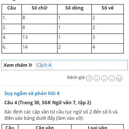
Câu
Số chữ
Số dòng
Số vế
1.
8
1
2
2.
8
1
2
4.
13
1
3
6.
14
2
4
Xem thêm
Cách 4
Đánh giá:
Suy ngẫm và phản hồi 4
Câu 4 (Trang 30, SGK Ngữ văn 7, tập 2)
Xác định các cặp vần từ câu tục ngữ số 2 đến số 6 và
điền vào bảng dưới đây (làm vào vở):
Câu
Cặp vần
Loại vần