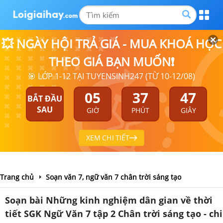
💥 NGÀY HỘI TRẢ GIÁ - MUA KHOÁ HỌC
THEO GIÁ BẠN MUỐN❗
🎯 LỚP 1-12 TẠI TUYENSINH247 (TỪ 10-12/08)
05
37
46
BẮT ĐẦU
SAU
GIỜ
PHÚT
GIÂY
XEM CHI TIẾT
Trang chủ
Soạn văn 7, ngữ văn 7 chân trời sáng tạo
Soạn bài Những kinh nghiệm dân gian về thời
tiết SGK Ngữ Văn 7 tập 2 Chân trời sáng tạo - chi