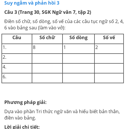
Suy ngẫm và phản hồi 3
Câu 3 (Trang 30, SGK Ngữ văn 7, tập 2)
Điền số chữ, số dòng, số vế của các câu tục ngữ số 2, 4,
6 vào bảng sau (làm vào vở):
Câu
Số chữ
Số dòng
Số vế
1.
8
1
2
2.
4.
6.
Phương pháp giải:
Dựa vào phần Tri thức ngữ văn và hiểu biết bản thân,
điền vào bảng.
Lời giải chi tiết: