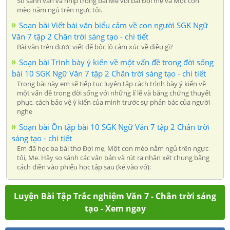
So sánh vần và nhịp trong bài Mẹ với bài Đợi mẹ và Một con
mèo nằm ngủ trên ngực tôi.
Soạn bài Viết bài văn biểu cảm về con người SGK Ngữ
Văn 7 tập 2 Chân trời sáng tạo - chi tiết
Bài văn trên được viết để bộc lộ cảm xúc về điều gì?
Soạn bài Trình bày ý kiến về một vấn đề trong đời sống
bài 10 SGK Ngữ Văn 7 tập 2 Chân trời sáng tạo - chi tiết
Trong bài này em sẽ tiếp tục luyện tập cách trình bày ý kiến về
một vấn đề trong đời sống với những lí lẽ và bằng chứng thuyết
phục, cách bảo vệ ý kiến của mình trước sự phản bác của người
nghe
Soạn bài Ôn tập bài 10 SGK Ngữ Văn 7 tập 2 Chân trời
sáng tạo - chi tiết
Em đã học ba bài thơ Đợi mẹ, Một con mèo nằm ngủ trên ngực
tôi, Mẹ. Hãy so sánh các văn bản và rút ra nhận xét chung bằng
cách điền vào phiếu học tập sau (kẻ vào vở):
Luyện Bài Tập Trắc nghiệm Văn 7 - Chân trời sáng
tạo - Xem ngay