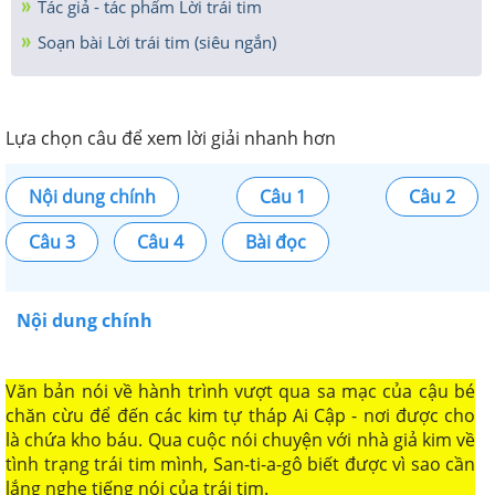
Tác giả - tác phẩm Lời trái tim
Soạn bài Lời trái tim (siêu ngắn)
Lựa chọn câu để xem lời giải nhanh hơn
Nội dung chính
Câu 1
Câu 2
Câu 3
Câu 4
Bài đọc
Nội dung chính
Văn bản nói về hành trình vượt qua sa mạc của cậu bé
chăn cừu để đến các kim tự tháp Ai Cập - nơi được cho
là chứa kho báu. Qua cuộc nói chuyện với nhà giả kim về
tình trạng trái tim mình, San-ti-a-gô biết được vì sao cần
lắng nghe tiếng nói của trái tim.