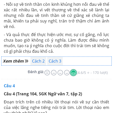
- Nỗi sợ về tinh thần còn kinh khủng hơn nỗi đau về thể
xác rất nhiều lần, vì vết thương về thể xác sẽ lành lại
nhưng nỗi đau về tinh thần sẽ cứ giằng xé chúng ta
mãi, khiến ta phải suy nghĩ, trăn trở thậm chí ám ảnh
về nó.
- Và quả thực để thực hiện ước mơ, sự cố gắng, nỗ lực
chưa bao giờ không có ý nghĩa. Làm được điều mình
muốn, tạo ra ý nghĩa cho cuộc đời thì trái tim sẽ không
có gì phải chịu đau khổ cả.
Xem thêm
Cách 2
Cách 3
Đánh giá:
(4.6/5 ⭐ - 170 lượt)
Câu 4
Câu 4 (Trang 104, SGK Ngữ văn 7, tập 2)
Đoạn trích trên có nhiều lời thoại nói về sự cần thiết
của việc lắng nghe tiếng nói trái tim. Lời thoại nào em