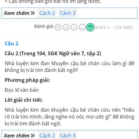
+ Cậu không bao giờ bắt nó im lặng được.
Xem thêm
Cách 2
Cách 3
Đánh giá:
(4.6/5 ⭐ - 124 lượt)
Câu 2
Câu 2 (Trang 104, SGK Ngữ văn 7, tập 2)
Nhà luyện kim đan khuyên cậu bé chăn cừu làm gì để
không bị trái tim đánh bất ngờ?
Phương pháp giải:
Đọc kĩ văn bản
Lời giải chi tiết:
Nhà luyện kim đan khuyên cậu bé chăn cừu nên “hiểu
rõ trái tim mình, lắng nghe nó nói, mơ ước gì” để không
bị trái tim đánh bất ngờ.
Xem thêm
Cách 2
Cách 3