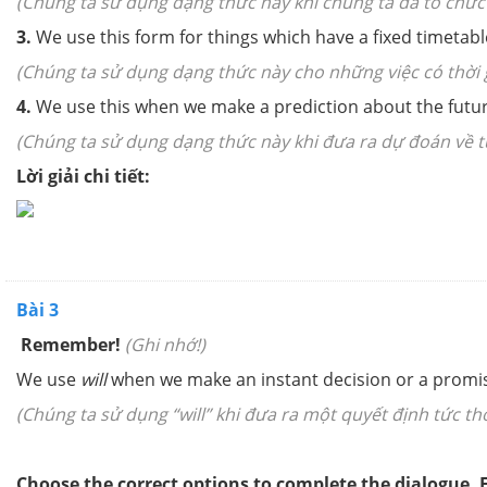
(Chúng ta sử dụng dạng thức này khi chúng ta đã tổ chức 
3.
We use this form for things which have a fixed timetable
(Chúng ta sử dụng dạng thức này cho những việc có thời g
4.
We use this when we make a prediction about the future
(Chúng ta sử dụng dạng thức này khi đưa ra dự đoán về tư
Lời giải chi tiết:
Bài 3
Remember!
(Ghi nhớ!)
We use
will
when we make an instant decision or a promi
(Chúng ta sử dụng “will” khi đưa ra một quyết định tức th
Choose the correct options to complete the dialogue. 