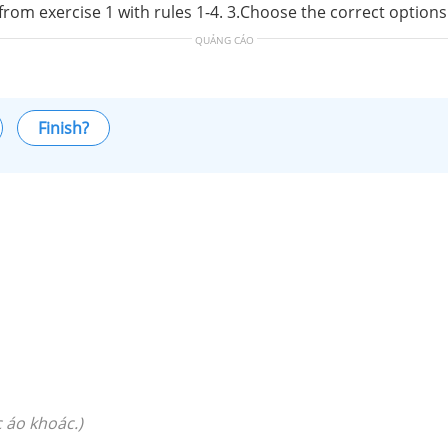
from exercise 1 with rules 1-4. 3.Choose the correct option
QUẢNG CÁO
Finish?
 áo khoác.)