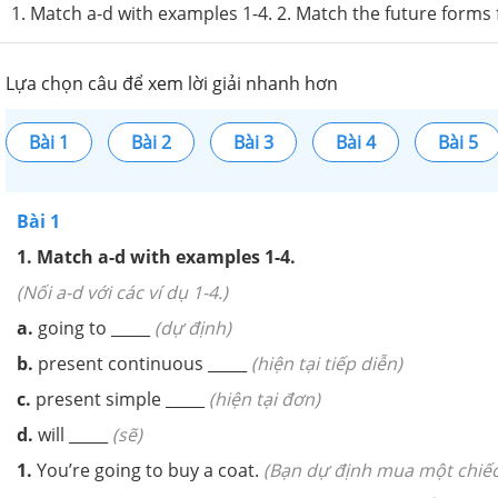
1. Match a-d with examples 1-4. 2. Match the future forms 
Lựa chọn câu để xem lời giải nhanh hơn
Bài 1
Bài 2
Bài 3
Bài 4
Bài 5
Bài 1
1. Match a-d with examples 1-4.
(Nối a-d với các ví dụ 1-4.)
a.
going to _____
(dự định)
b.
present continuous _____
(hiện tại tiếp diễn)
c.
present simple _____
(hiện tại đơn)
d.
will _____
(sẽ)
1.
You’re going to buy a coat.
(Bạn dự định mua một chiếc