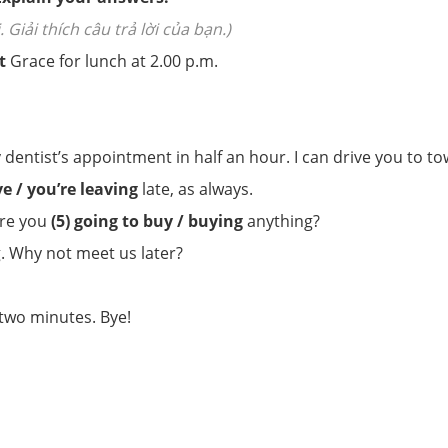
iải thích câu trả lời của bạn.)
t
Grace for lunch at 2.00 p.m.
dentist’s appointment in half an hour. I can drive you to to
ave / you’re leaving
late, as always.
Are you
(5) going to buy / buying
anything?
 Why not meet us later?
two minutes. Bye!