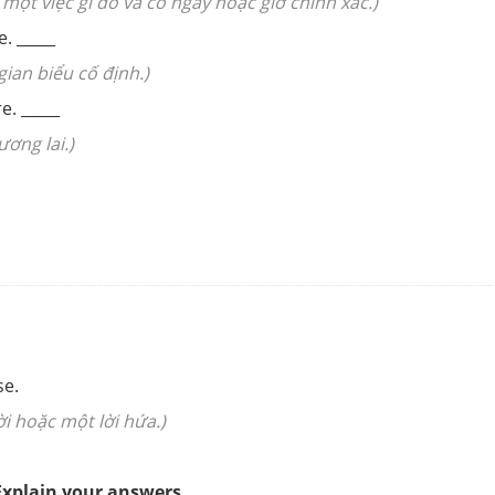
một việc gì đó và có ngày hoặc giờ chính xác.)
. _____
ian biểu cố định.)
. _____
ơng lai.)
se.
ời hoặc một lời hứa.)
Explain your answers.