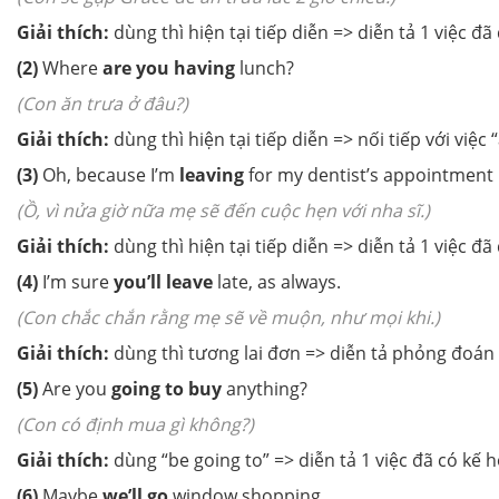
Giải thích:
dùng thì hiện tại tiếp diễn => diễn tả 1 việc đ
(2)
Where
are you having
lunch?
(Con ăn trưa ở đâu?)
Giải thích:
dùng thì hiện tại tiếp diễn => nối tiếp với việc 
(3)
Oh, because I’m
leaving
for my dentist’s appointment 
(Ồ, vì nửa giờ nữa mẹ sẽ đến cuộc hẹn với nha sĩ.)
Giải thích:
dùng thì hiện tại tiếp diễn => diễn tả 1 việc đ
(4)
I’m sure
you’ll leave
late, as always.
(Con chắc chắn rằng mẹ sẽ về muộn, như mọi khi.)
Giải thích:
dùng thì tương lai đơn => diễn tả phỏng đoán 
(5)
Are you
going to buy
anything?
(Con có định mua gì không?)
Giải thích:
dùng “be going to” => diễn tả 1 việc đã có kế 
(6)
Maybe
we’ll go
window shopping.