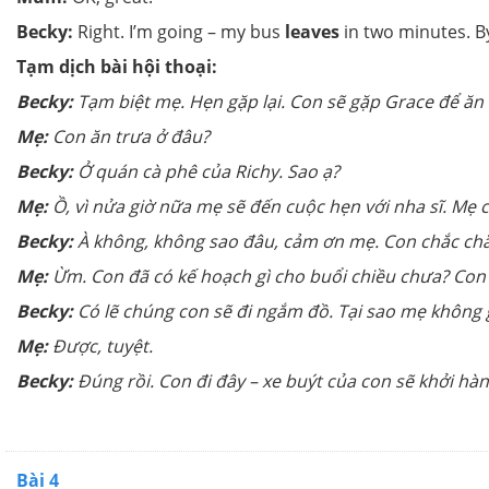
Becky:
Right. I’m going – my bus
leaves
in two minutes. B
Tạm dịch bài hội thoại:
Becky:
Tạm biệt mẹ. Hẹn gặp lại. Con sẽ gặp Grace để ăn t
Mẹ:
Con ăn trưa ở đâu?
Becky:
Ở quán cà phê của Richy. Sao ạ?
Mẹ:
Ồ, vì nửa giờ nữa mẹ sẽ đến cuộc hẹn với nha sĩ. Mẹ 
Becky:
À không, không sao đâu, cảm ơn mẹ. Con chắc chắ
Mẹ:
Ừm. Con đã có kế hoạch gì cho buổi chiều chưa? Con
Becky:
Có lẽ chúng con sẽ đi ngắm đồ. Tại sao mẹ không 
Mẹ:
Được, tuyệt.
Becky:
Đúng rồi. Con đi đây – xe buýt của con sẽ khởi hà
Bài 4