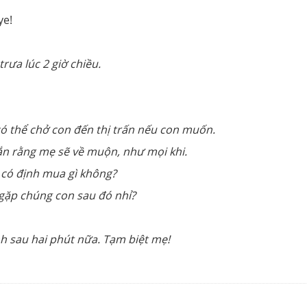
ye!
rưa lúc 2 giờ chiều.
có thể chở con đến thị trấn nếu con muốn.
n rằng mẹ sẽ về muộn, như mọi khi.
 có định mua gì không?
gặp chúng con sau đó nhỉ?
nh sau hai phút nữa. Tạm biệt mẹ!