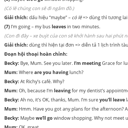
(Có lẽ chúng con sẽ đi ngắm đồ.)
Giải thích:
dấu hiệu “maybe” –
có lẽ
=> dùng thì tương la
(7)
I’m going – my bus
leaves
in two minutes.
(Con đi đây – xe buýt của con sẽ khởi hành sau hai phút n
Giải thích:
dùng thì hiện tại đơn => diễn tả 1 lịch trình tà
Đoạn hội thoại hoàn chỉnh:
Becky:
Bye, Mum. See you later.
I’m meeting
Grace for lu
Mum:
Where
are you having
lunch?
Becky:
At Richy’s café. Why?
Mum:
Oh, because I’m
leaving
for my dentist’s appointme
Becky:
Ah no, it’s OK, thanks, Mum. I’m sure
you’ll leave
l
Mum:
Hmm. Have you got any plans for the afternoon? 
Becky:
Maybe
we’ll go
window shopping. Why not meet us
Mum:
OK, great.