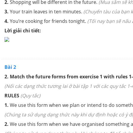
2.
Shopping will be different in the future.
(Mua sắm sẽ khá
3.
Your train leaves in ten minutes.
(Chuyến tàu của bạn k
4.
You’re cooking for friends tonight.
(Tối nay bạn sẽ nấu 
Lời giải chi tiết:
Bài 2
2.
Match the future forms from exercise 1 with rules 1-
(Nối các dạng thức tương lai ở bài tập 1 với các quy tắc 1-4
RULES
(Quy tắc)
1.
We use this form when we plan or intend to do something 
(Chúng ta sử dụng dạng thức này khi dự định hoặc có ý đị
2.
We use this form when we have organised something and