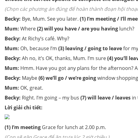
(Chọn các phương án đúng để hoàn thành đoạn hội thoại. G
Becky:
Bye, Mum. See you later.
(1)
I’m meeting / I’ll mee
Mum:
Where
(2)
will you have / are you having
lunch?
Becky:
At Richy’s café. Why?
Mum:
Oh, because I’m
(3) leaving / going to leave
for my 
Becky:
Ah no, it’s OK, thanks, Mum. I’m sure
(4) you’ll le
Mum:
Hmm. Have you got any plans for the afternoon? 
Becky:
Maybe
(6) we’ll go / we’re going
window shopping.
Mum:
OK, great.
Becky:
Right. I’m going – my bus
(7) will leave / leaves
in 
Lời giải chi tiết:
(1) I’m meeting
Grace for lunch at 2.00 p.m.
(Con sẽ gặp Grace để ăn trưa lúc 2 giờ chiều.)