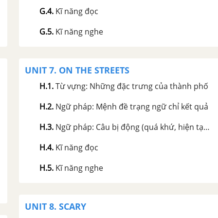
G.4
.
Kĩ năng đọc
G.5
.
Kĩ năng nghe
UNIT 7. ON THE STREETS
H.1
.
Từ vựng: Những đặc trưng của thành phố
H.2
.
Ngữ pháp: Mệnh đề trạng ngữ chỉ kết quả
H.3
.
Ngữ pháp: Câu bị động (quá khứ, hiện tại & tương lai)
H.4
.
Kĩ năng đọc
H.5
.
Kĩ năng nghe
UNIT 8. SCARY