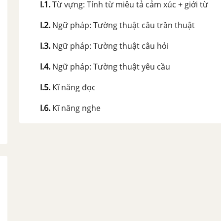
I.1
.
Từ vựng: Tính từ miêu tả cảm xúc + giới từ
I.2
.
Ngữ pháp: Tường thuật câu trần thuật
I.3
.
Ngữ pháp: Tường thuật câu hỏi
I.4
.
Ngữ pháp: Tường thuật yêu cầu
I.5
.
Kĩ năng đọc
I.6
.
Kĩ năng nghe