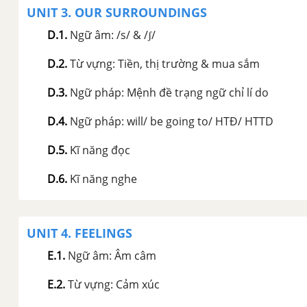
UNIT 3. OUR SURROUNDINGS
D.1
.
Ngữ âm: /s/ & /ʃ/
D.2
.
Từ vựng: Tiền, thị trường & mua sắm
D.3
.
Ngữ pháp: Mệnh đề trạng ngữ chỉ lí do
D.4
.
Ngữ pháp: will/ be going to/ HTĐ/ HTTD
D.5
.
Kĩ năng đọc
D.6
.
Kĩ năng nghe
UNIT 4. FEELINGS
E.1
.
Ngữ âm: Âm câm
E.2
.
Từ vựng: Cảm xúc