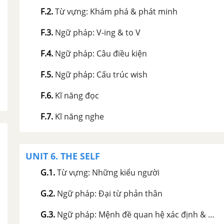
F.2
.
Từ vựng: Khám phá & phát minh
F.3
.
Ngữ pháp: V-ing & to V
F.4
.
Ngữ pháp: Câu điều kiện
F.5
.
Ngữ pháp: Cấu trúc wish
F.6
.
Kĩ năng đọc
F.7
.
Kĩ năng nghe
UNIT 6. THE SELF
G.1
.
Từ vựng: Những kiểu người
G.2
.
Ngữ pháp: Đại từ phản thân
G.3
.
Ngữ pháp: Mệnh đề quan hệ xác định & không xác định