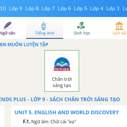
 10
Lớp 9
Lớp 8
Lớp 7
Lớp 6
Lớp 5
Lớp 4
Lớp 3
L
Ngữ văn
Tiếng Anh
Sinh học
Lịch sử
BẠN MUỐN LUYỆN TẬP
Chân trời
sáng tạo
IENDS PLUS
-
LỚP 9
- SÁCH CHÂN TRỜI SÁNG TẠO
UNIT 5. ENGLISH AND WORLD DISCOVERY
F.1
.
Ngữ âm: Chữ cái "ea"