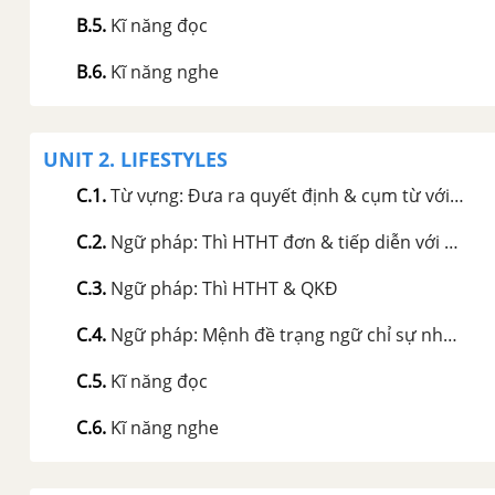
B.5
.
Kĩ năng đọc
B.6
.
Kĩ năng nghe
UNIT 2. LIFESTYLES
C.1
.
Từ vựng: Đưa ra quyết định & cụm từ với "get"
C.2
.
Ngữ pháp: Thì HTHT đơn & tiếp diễn với since & for
C.3
.
Ngữ pháp: Thì HTHT & QKĐ
C.4
.
Ngữ pháp: Mệnh đề trạng ngữ chỉ sự nhượng bộ
C.5
.
Kĩ năng đọc
C.6
.
Kĩ năng nghe