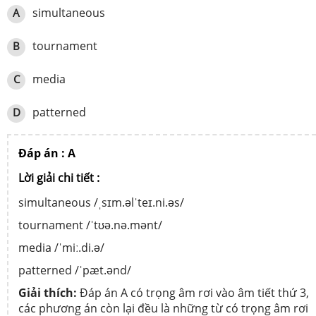
simultaneous
A
tournament
B
media
C
patterned
D
Đáp án : A
Lời giải chi tiết :
simultaneous /ˌsɪm.əlˈteɪ.ni.əs/
tournament /ˈtʊə.nə.mənt/
media /ˈmiː.di.ə/
patterned /ˈpæt.ənd/
Giải thích:
Đáp án A có trọng âm rơi vào âm tiết thứ 3,
các phương án còn lại đều là những từ có trọng âm rơi