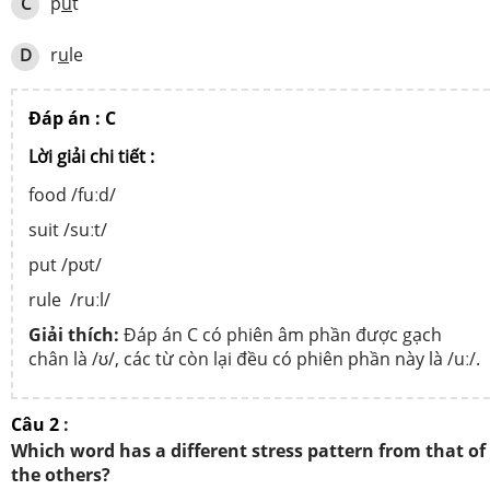
p
u
t
C
r
u
le
D
Đáp án : C
Lời giải chi tiết :
food /fuːd/
suit /suːt/
put /pʊt/
rule /ruːl/
Giải thích:
Đáp án C có phiên âm phần được gạch
chân là /ʊ/, các từ còn lại đều có phiên phần này là /uː/.
Câu 2
:
Which word has a different stress pattern from that of
the others?