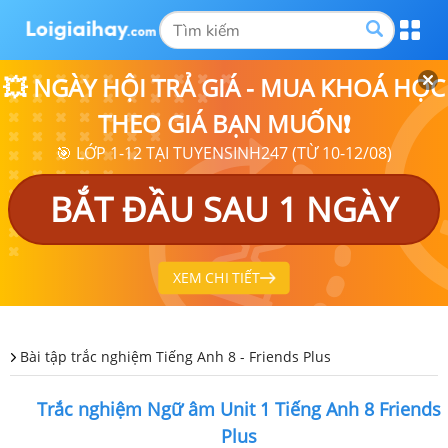
💥 NGÀY HỘI TRẢ GIÁ - MUA KHOÁ HỌC
THEO GIÁ BẠN MUỐN❗
🎯 LỚP 1-12 TẠI TUYENSINH247 (TỪ 10-12/08)
BẮT ĐẦU SAU 1 NGÀY
XEM CHI TIẾT
Bài tập trắc nghiệm Tiếng Anh 8 - Friends Plus
Trắc nghiệm Ngữ âm Unit 1 Tiếng Anh 8 Friends
Plus