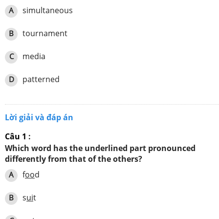
simultaneous
A
tournament
B
media
C
patterned
D
Lời giải và đáp án
Câu 1
:
Which word has the underlined part pronounced
differently from that of the others?
f
oo
d
A
s
ui
t
B