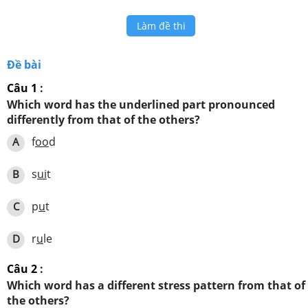
Làm đề thi
Đề bài
Câu 1
:
Which word has the underlined part pronounced
differently from that of the others?
f
oo
d
A
s
ui
t
B
p
u
t
C
r
u
le
D
Câu 2
:
Which word has a different stress pattern from that of
the others?