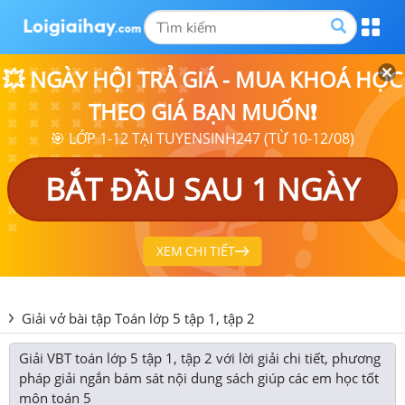
💥 NGÀY HỘI TRẢ GIÁ - MUA KHOÁ HỌC
THEO GIÁ BẠN MUỐN❗
🎯 LỚP 1-12 TẠI TUYENSINH247 (TỪ 10-12/08)
BẮT ĐẦU SAU 1 NGÀY
XEM CHI TIẾT
Giải vở bài tập Toán lớp 5 tập 1, tập 2
Giải VBT toán lớp 5 tập 1, tập 2 với lời giải chi tiết, phương
pháp giải ngắn bám sát nội dung sách giúp các em học tốt
môn toán 5