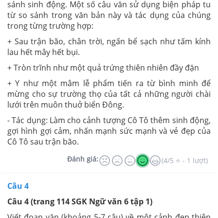
sánh sinh động. Một số câu văn sử dụng biện pháp tu
từ so sánh trong văn bản này và tác dụng của chúng
trong từng trường hợp:
+ Sau trận bão, chân trời, ngấn bể sạch như tấm kính
lau hết mây hết bụi.
+ Tròn trĩnh như một quả trứng thiên nhiên đầy đặn
+ Y như một mâm lễ phẩm tiến ra từ bình minh để
mừng cho sự trường thọ của tất cả những người chài
lưới trên muôn thuở biển Đông.
- Tác dụng: Làm cho cảnh tượng Cô Tô thêm sinh động,
gợi hình gợi cảm, nhấn mạnh sức mạnh và vẻ đẹp của
Cô Tô sau trận bão.
Đánh giá:
(4/5 ⭐ - 1 lượt)
Câu 4
Câu 4 (trang 114 SGK Ngữ văn 6 tập 1)
Viết đoạn văn (khoảng 5-7 câu) về một cảnh đẹp thiên