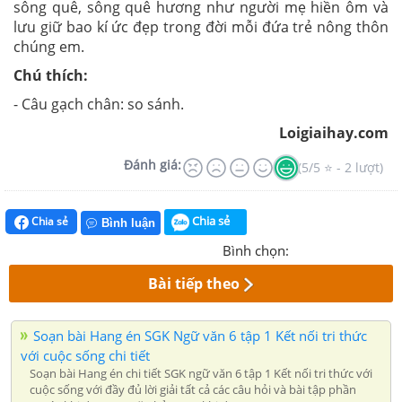
sông quê, sông quê hương như người mẹ hiền ôm và
lưu giữ bao kí ức đẹp trong đời mỗi đứa trẻ nông thôn
chúng em.
Chú thích:
- Câu gạch chân: so sánh.
Loigiaihay.com
Đánh giá:
(5/5 ⭐ - 2 lượt)
Chia sẻ
Chia sẻ
Bình luận
Bình chọn:
Bài tiếp theo
Soạn bài Hang én SGK Ngữ văn 6 tập 1 Kết nối tri thức
với cuộc sống chi tiết
Soạn bài Hang én chi tiết SGK ngữ văn 6 tập 1 Kết nối tri thức với
cuộc sống với đầy đủ lời giải tất cả các câu hỏi và bài tập phần