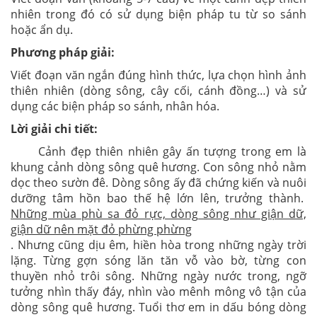
nhiên trong đó có sử dụng biện pháp tu từ so sánh
hoặc ẩn dụ.
Phương pháp giải:
Viết đoạn văn ngắn đúng hình thức, lựa chọn hình ảnh
thiên nhiên (dòng sông, cây cối, cánh đồng…) và sử
dụng các biện pháp so sánh, nhân hóa.
Lời giải chi tiết:
Cảnh đẹp thiên nhiên gây ấn tượng trong em là
khung cảnh dòng sông quê hương. Con sông nhỏ nằm
dọc theo sườn đê. Dòng sông ấy đã chứng kiến và nuôi
dưỡng tâm hồn bao thế hệ lớn lên, trưởng thành.
Những mùa phù sa đỏ rực, dòng sông như giận dữ,
giận dữ nên mặt đỏ phừng phừng
. Nhưng cũng dịu êm, hiền hòa trong những ngày trời
lặng. Từng gợn sóng lăn tăn vỗ vào bờ, từng con
thuyền nhỏ trôi sông. Những ngày nước trong, ngỡ
tưởng nhìn thấy đáy, nhìn vào mênh mông vô tận của
dòng sông quê hương. Tuổi thơ em in dấu bóng dòng