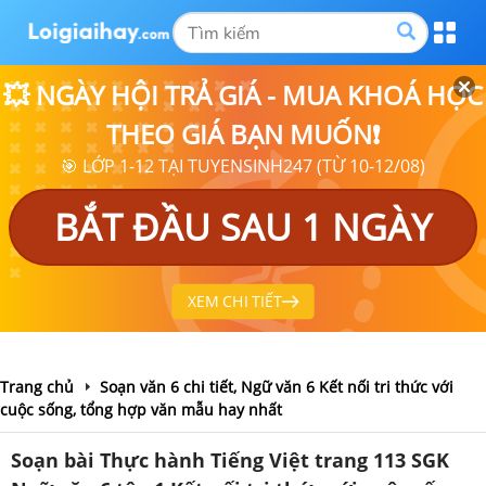
💥 NGÀY HỘI TRẢ GIÁ - MUA KHOÁ HỌC
THEO GIÁ BẠN MUỐN❗
🎯 LỚP 1-12 TẠI TUYENSINH247 (TỪ 10-12/08)
BẮT ĐẦU SAU 1 NGÀY
XEM CHI TIẾT
Trang chủ
Soạn văn 6 chi tiết, Ngữ văn 6 Kết nối tri thức với
cuộc sống, tổng hợp văn mẫu hay nhất
Soạn bài Thực hành Tiếng Việt trang 113 SGK