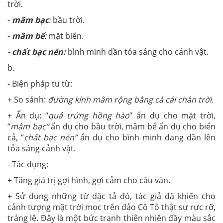
trời.
-
mâm bạc
:
bầu trời.
-
mâm bể
:
mặt biển.
-
chất bạc nén:
bình minh dần tỏa sáng cho cảnh vật.
b.
- Biện pháp tu từ:
+ So sánh:
đường kính mâm rộng bằng cả cái chân trời.
+ Ẩn dụ: “
quả trứng hồng hào
” ẩn dụ cho mặt trời,
“
mâm bạc”
ẩn dụ cho bầu trời, mâm bể ẩn dụ cho biển
cả, “
chất bạc nén”
ẩn dụ cho bình minh đang dần lên
tỏa sáng cảnh vật.
- Tác dụng:
+ Tăng giá trị gợi hình, gợi cảm cho câu văn.
+ Sử dụng những từ đặc tả đó, tác giả đã khiến cho
cảnh tượng mặt trời mọc trên đảo Cô Tô thật sự rực rỡ,
tráng lệ. Đây là một bức tranh thiên nhiên đầy màu sắc