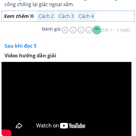
công chống lại giặc ngoại xâm.
Xem thêm
Cách 2
Cách 3
Cách 4
Đánh giá:
(5/5 ⭐ - 1 lượt)
Sau khi đọc 5
Video hướng dẫn giải