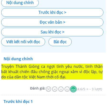
Nội dung chính
Trước khi đọc >
Đọc văn bản >
Sau khi đọc >
Viết kết nối với đọc
Bài đọc
Nội dung chính
Truyện Thánh Gióng ca ngợi tình yêu nước, tinh thần
bất khuất chiến đấu chống giặc ngoại xâm vì độc lập, tự
do của dân tộc Việt Nam thời cổ đại.
Đánh giá:
(4.6/5 ⭐ - 3 lượt)
Trước khi đọc 1