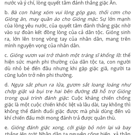
nước và ý chí, lòng quyết tâm đánh thắng giặc Ân.
b.
Bà con hàng xóm vui lòng góp gạo, thổi cơm cho
Gióng ăn, may quần áo cho Gióng mặc
: Sự lớn mạnh
của lòng yêu nước, của quyết tâm đánh thắng giặc nhờ
vào sự đoàn kết đồng lòng của cả dân tộc. Gióng sinh
ra, lớn lên trong vòng tay của nhân dân, mang trên
mình nguyện vọng của nhân dân.
c.
Gióng vươn vai trở thành một tráng sĩ khổng lồ
: thể
hiện sức mạnh phi thường của dân tộc ta, con người
dù nhỏ bé đến đâu nhưng khi gặp giặc giã, người ta
cũng luôn trở nên phi thường.
d.
Ngựa sắt phun ra lửa, gươm sắt loang loáng như
chớp giật và bụi tre hai bên đường đã hỗ trợ Gióng
trong quá trình đánh giặc
: Cuộc kháng chiến chống
giặc là một cuộc chiến khốc liệt và lâu dài, tay không thì
không thể đánh đuổi giặc được mà phải dùng đến vũ
khí chiến đấu mới mong đánh trả được quân thù.
e.
Gióng đánh giặc xong, cởi giáp bỏ nón lại và bay
thẳng lên trời
: Nhân dân ta nguyện cống hiến, xả thân