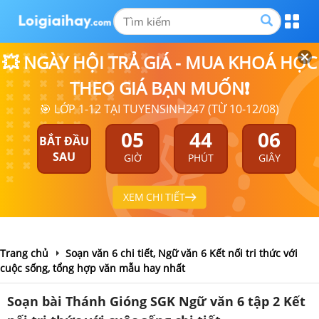
💥 NGÀY HỘI TRẢ GIÁ - MUA KHOÁ HỌC
THEO GIÁ BẠN MUỐN❗
🎯 LỚP 1-12 TẠI TUYENSINH247 (TỪ 10-12/08)
05
44
05
BẮT ĐẦU
SAU
GIỜ
PHÚT
GIÂY
XEM CHI TIẾT
Trang chủ
Soạn văn 6 chi tiết, Ngữ văn 6 Kết nối tri thức với
cuộc sống, tổng hợp văn mẫu hay nhất
Soạn bài Thánh Gióng SGK Ngữ văn 6 tập 2 Kết