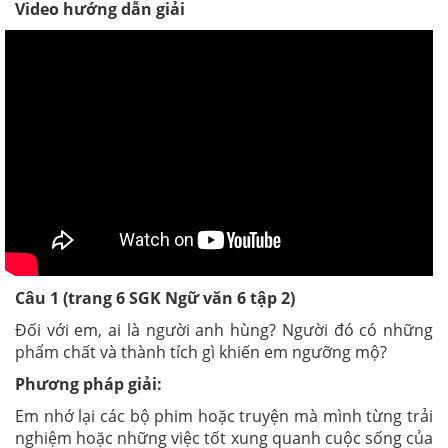
Video hướng dẫn giải
Câu 1 (trang 6 SGK Ngữ văn 6 tập 2)
Đối với em, ai là người anh hùng? Người đó có những
phẩm chất và thành tích gì khiến em ngưỡng mộ?
Phương pháp giải:
Em nhớ lại các bộ phim hoặc truyện mà mình từng trải
nghiệm hoặc những việc tốt xung quanh cuộc sống của