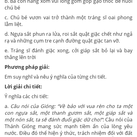
b. Bà con hàng xóm vui lòng gom góp gạo thóc để nuôi
chú bé
c. Chú bé vươn vai trở thành một tráng sĩ oai phong
lẫm liệt.
d. Ngựa sắt phun ra lửa, roi sắt quật giặc chết như ngả
rạ và những cụm tre cạnh đường quật giặc tan vỡ.
e. Tráng sĩ đánh giặc xong, cởi giáp sắt bỏ lại và bay
thẳng lên trời
Phương pháp giải:
Em suy nghĩ và nêu ý nghĩa của từng chi tiết.
Lời giải chi tiết:
Ý nghĩa các chi tiết:
a.
Câu nói của Gióng: “Về bảo với vua rèn cho ta một
con ngựa sắt, một thanh gươm sắt, một giáp sắt và
một nón sắt, ta sẽ đánh đuổi giặc dữ cho!”
: Câu nói của
Thánh Gióng mang sức mạnh tiềm ẩn của lòng yêu
nước. Điều đó thể hiện ý thức, trách nhiệm đối với đất