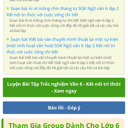
Soạn bài Ai ơi mồng chín tháng tư SGK Ngữ văn 6 tập 2
Kết nối tri thức với cuộc sống chi tiết
Soạn bài Ai ơi mồng chín tháng tư chi tiết SGK ngữ văn 6 tập 2
Kết nối tri thức với cuộc sống với đầy đủ lời giải tất cả các câu hỏi
và bài tập
Soạn bài Viết bài văn thuyết minh thuật lại một sự kiện
(một sinh hoạt văn hoá) SGK Ngữ văn 6 tập 2 Kết nối tri
thức với cuộc sống chi tiết
Soạn bài Viết bài văn thuyết minh thuật lại một sự kiện (một
sinh hoạt văn hoá) chi tiết SGK ngữ văn 6 tập 2 Kết nối tri thức
với cuộc sống với đầy đủ lời giải tất cả các câu hỏi và bài tập
Luyện Bài Tập Trắc nghiệm Văn 6 - Kết nối tri thức
- Xem ngay
Báo lỗi - Góp ý
Tham Gia Group Dành Cho Lớp 6