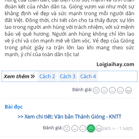
đoàn kết của nhân dân ta. Gióng vươn vai như một sự
khẳng định vẻ đẹp và sức mạnh trong mỗi người dân
đất Việt. Đồng thời, chi tiết còn cho ta thấy được sự lớn
lao trong người anh hùng với trách nhiệm, với sứ mệnh
bảo vệ quê hương. Người anh hùng không chỉ lớn lao
về ý chí và còn mạnh mẽ về tầm vóc. Vẻ đẹp của Gióng
trong phút giây ra trận lớn lao khi mang theo sức
mạnh, ý chí của toàn dân tộc ta!
Loigiaihay.com
Xem thêm
Cách 2
Cách 3
Cách 4
Đánh giá:
Bài đọc
>> Xem chi tiết: Văn bản Thánh Gióng - KNTT
Đánh giá:
(4/5 ⭐ - 1 lượt)