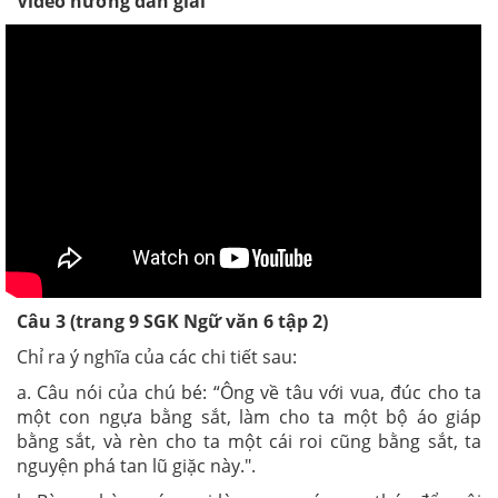
Video hướng dẫn giải
Câu 3 (trang 9 SGK Ngữ văn 6 tập 2)
Chỉ ra ý nghĩa của các chi tiết sau:
a. Câu nói của chú bé: “Ông về tâu với vua, đúc cho ta
một con ngựa bằng sắt, làm cho ta một bộ áo giáp
bằng sắt, và rèn cho ta một cái roi cũng bằng sắt, ta
nguyện phá tan lũ giặc này.".