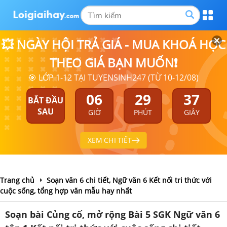
💥 NGÀY HỘI TRẢ GIÁ - MUA KHOÁ HỌC
THEO GIÁ BẠN MUỐN❗
🎯 LỚP 1-12 TẠI TUYENSINH247 (TỪ 10-12/08)
06
29
37
BẮT ĐẦU
SAU
GIỜ
PHÚT
GIÂY
XEM CHI TIẾT
Trang chủ
Soạn văn 6 chi tiết, Ngữ văn 6 Kết nối tri thức với
cuộc sống, tổng hợp văn mẫu hay nhất
Soạn bài Củng cố, mở rộng Bài 5 SGK Ngữ văn 6