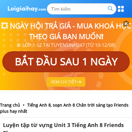
💥 NGÀY HỘI TRẢ GIÁ - MUA KHOÁ HỌC
THEO GIÁ BẠN MUỐN❗
🎯 LỚP 1-12 TẠI TUYENSINH247 (TỪ 10-12/08)
BẮT ĐẦU SAU 1 NGÀY
XEM CHI TIẾT
Trang chủ
Tiếng Anh 8, soạn Anh 8 Chân trời sáng tạo Friends
plus hay nhất
Luyện tập từ vựng Unit 3 Tiếng Anh 8 Friends