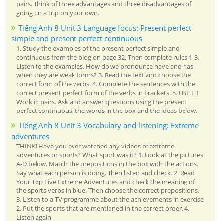
pairs. Think of three advantages and three disadvantages of
going on a trip on your own.
Tiếng Anh 8 Unit 3 Language focus: Present perfect
simple and present perfect continuous
1. Study the examples of the present perfect simple and
continuous from the blog on page 32. Then complete rules 1-3.
Listen to the examples. How do we pronounce have and has
when they are weak forms? 3. Read the text and choose the
correct form of the verbs. 4. Complete the sentences with the
correct present perfect form of the verbs in brackets. 5. USE IT!
Work in pairs. Ask and answer questions using the present
perfect continuous, the words in the box and the ideas below.
Tiếng Anh 8 Unit 3 Vocabulary and listening: Extreme
adventures
THINK! Have you ever watched any videos of extreme
adventures or sports? What sport was it? 1. Look at the pictures
A-D below. Match the prepositions in the box with the actions.
Say what each person is doing. Then listen and check. 2. Read
Your Top Five Extreme Adventures and check the meaning of
the sports verbs in blue. Then choose the correct prepositions.
3. Listen to a TV programme about the achievements in exercise
2. Put the sports that are mentioned in the correct order. 4.
Listen again