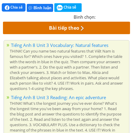
Chia sẻ
Chia sẻ
Bình luận
Bình chọn:
Bài tiếp theo
Tiếng Anh 8 Unit 3 Vocabulary: Natural features
THINK! Can you name two natural features that Việt Nam is
famous for? Which ones have you visited? 1. Complete the table
with the words in blue in the quiz. Then compare your answers
with a partner's. 2. Do the quiz with a partner. Then listen and
check your answers. 3. Watch or listen to Max, Alicia and
Elizabeth talking about places and activities. What place would
each person like to visit? 4. USE IT! Work in pairs. Ask and answer
questions 1-4 using the key phrases.
Tiếng Anh 8 Unit 3 Reading: An epic adventure
THINK! What's the longest journey you've ever done? What's
the longest time you've been away from your home? 1. Read
the blog post and answer the questions to identify the purpose
of the text. 2. Read and listen to the text again and answer the
questions. 3. VOCABULARY PLUS. Use a dictionary to check the
meaning of the phrases in blue in the text. 4. USE IT! Work in