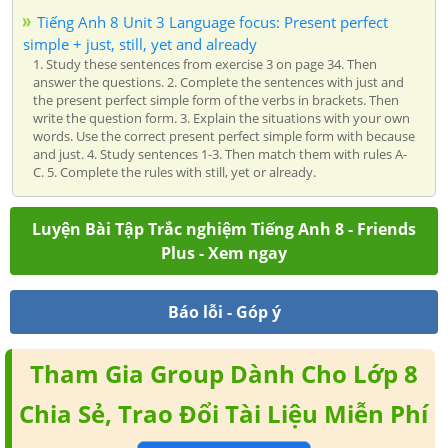
Tiếng Anh 8 Unit 3 Language focus: Present perfect
simple + just, still, yet and already
1. Study these sentences from exercise 3 on page 34. Then
answer the questions. 2. Complete the sentences with just and
the present perfect simple form of the verbs in brackets. Then
write the question form. 3. Explain the situations with your own
words. Use the correct present perfect simple form with because
and just. 4. Study sentences 1-3. Then match them with rules A-
C. 5. Complete the rules with still, yet or already.
Luyện Bài Tập Trắc nghiệm Tiếng Anh 8 - Friends
Plus - Xem ngay
Báo lỗi - Góp ý
Tham Gia Group Dành Cho Lớp 8
Chia Sẻ, Trao Đổi Tài Liệu Miễn Phí