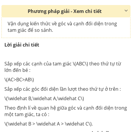
Phương pháp giải - Xem chi tiết
Vận dụng kiến thức về góc và cạnh đối diện trong
tam giác để so sánh.
Lời giải chi tiết
Sắp xếp các cạnh của tam giác \(ABC\) theo thứ tự từ
lớn đến bé :
\(AC>BC>AB\)
Sắp xếp các góc đối diện lần lượt theo thứ tự ở trên :
\(\widehat B,\widehat A,\widehat C\)
Theo định lí về quan hệ giữa góc và cạnh đối diện trong
một tam giác, ta có :
\(\widehat B > \widehat A > \widehat C\).