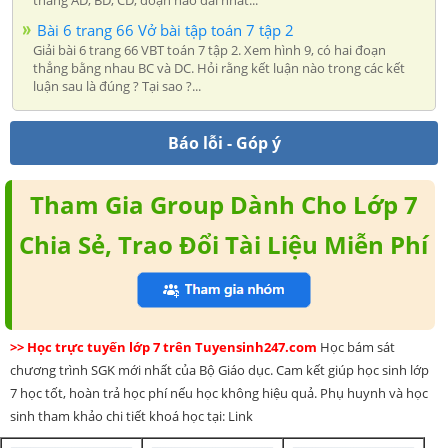
thẳng AD, BD, CD, đoạn nào dài nhất...
Bài 6 trang 66 Vở bài tập toán 7 tập 2
Giải bài 6 trang 66 VBT toán 7 tập 2. Xem hình 9, có hai đoạn
thẳng bằng nhau BC và DC. Hỏi rằng kết luận nào trong các kết
luận sau là đúng ? Tại sao ?...
Báo lỗi - Góp ý
Tham Gia Group Dành Cho Lớp 7
Chia Sẻ, Trao Đổi Tài Liệu Miễn Phí
>> Học trực tuyến lớp 7 trên Tuyensinh247.com
Học bám sát
chương trình SGK mới nhất của Bộ Giáo dục. Cam kết giúp học sinh lớp
7 học tốt, hoàn trả học phí nếu học không hiệu quả. Phụ huynh và học
sinh tham khảo chi tiết khoá học tại: Link