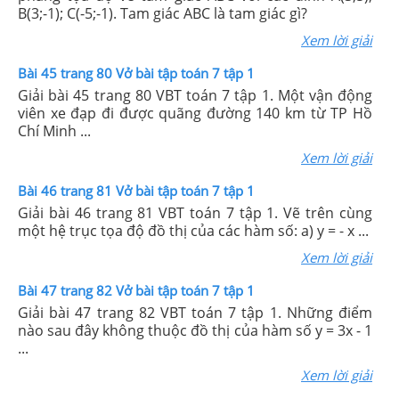
B(3;-1); C(-5;-1). Tam giác ABC là tam giác gì?
Xem lời giải
Bài 45 trang 80 Vở bài tập toán 7 tập 1
Giải bài 45 trang 80 VBT toán 7 tập 1. Một vận động
viên xe đạp đi được quãng đường 140 km từ TP Hồ
Chí Minh ...
Xem lời giải
Bài 46 trang 81 Vở bài tập toán 7 tập 1
Giải bài 46 trang 81 VBT toán 7 tập 1. Vẽ trên cùng
một hệ trục tọa độ đồ thị của các hàm số: a) y = - x ...
Xem lời giải
Bài 47 trang 82 Vở bài tập toán 7 tập 1
Giải bài 47 trang 82 VBT toán 7 tập 1. Những điểm
nào sau đây không thuộc đồ thị của hàm số y = 3x - 1
...
Xem lời giải