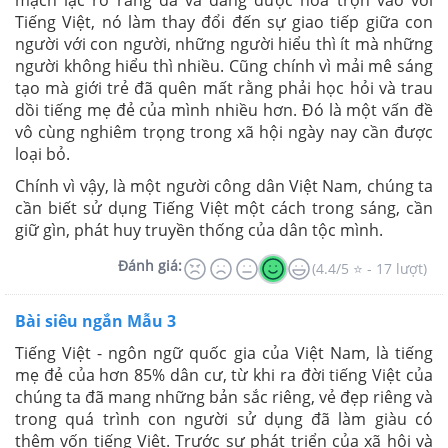
mạch lạc rõ rang đã và đang được hòa trộn vào với
Tiếng Việt, nó làm thay đổi đến sự giao tiếp giữa con
người với con người, những người hiểu thì ít mà những
người không hiểu thì nhiều. Cũng chính vì mải mê sáng
tạo mà giới trẻ đã quên mất rằng phải học hỏi và trau
dồi tiếng mẹ đẻ của mình nhiều hơn. Đó là một vấn đề
vô cùng nghiêm trọng trong xã hội ngày nay cần được
loại bỏ.
Chính vì vậy, là một người công dân Việt Nam, chúng ta
cần biết sử dụng Tiếng Việt một cách trong sáng, cần
giữ gìn, phát huy truyền thống của dân tộc mình.
Đánh giá:
(4.4/5 ⭐ - 17 lượt)
Bài siêu ngắn Mẫu 3
Tiếng Việt - ngôn ngữ quốc gia của Việt Nam, là tiếng
mẹ đẻ của hơn 85% dân cư, từ khi ra đời tiếng Việt của
chúng ta đã mang những bản sắc riêng, vẻ đẹp riêng và
trong quá trình con người sử dụng đã làm giàu có
thêm vốn tiếng Việt. Trước sự phát triển của xã hội và