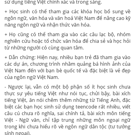
sử dụng tiếng Việt chính xác và trong sáng.
+ Học sinh có thể tham gia các khóa học bổ sung về
ngôn ngữ, văn hóa và văn hoá Việt Nam để nâng cao kỹ
năng ngôn ngữ và nhận thức văn hóa.
+ Họ cũng có thể tham gia vào các câu lạc bộ, nhóm
nghiên cứu hoặc tổ chức văn hóa để chia sẻ và học hỏi
từ những người có cùng quan tâm.
+ Dẫn chứng: Hiện nay, nhiều bạn trẻ đã tham gia vào
các dự án, chương trình nhằm quảng bá hình ảnh của
Việt Nam đến với bạn bè quốc tế và đặc biệt là vẻ đẹp
của ngôn ngữ Việt Nam.
- Ngược lại, vẫn có một bộ phận số ít học sinh chưa
thực sự yêu tiếng Việt như nói tục, chửi bậy, bài xích
tiếng Việt, ăn nói chêm thêm những từ Tiếng Anh, đặc
biệt các bạn học sinh sử dụng teencode rất nhiều, viết
câu cú chưa rõ nghĩa, sai chính tả, bài xích môn tiếng
Việt - Ngữ văn, chỉ tập trung những môn ngoại ngữ
trong khi chưa hiểu rõ về ngôn ngữ dân tộc (tư tưởng
sính ngoại).