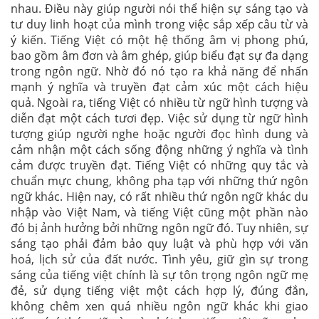
nhau. Điều này giúp người nói thể hiện sự sáng tạo và
tư duy linh hoạt của mình trong việc sắp xếp câu từ và
ý kiến. Tiếng Việt có một hệ thống âm vị phong phú,
bao gồm âm đơn và âm ghép, giúp biểu đạt sự đa dạng
trong ngôn ngữ. Nhờ đó nó tạo ra khả năng để nhấn
mạnh ý nghĩa và truyền đạt cảm xúc một cách hiệu
quả. Ngoài ra, tiếng Việt có nhiều từ ngữ hình tượng và
diễn đạt một cách tươi đẹp. Việc sử dụng từ ngữ hình
tượng giúp người nghe hoặc người đọc hình dung và
cảm nhận một cách sống động những ý nghĩa và tình
cảm được truyền đạt. Tiếng Việt có những quy tắc và
chuẩn mực chung, không pha tạp với những thứ ngôn
ngữ khác. Hiện nay, có rất nhiều thứ ngôn ngữ khác du
nhập vào Việt Nam, và tiếng Việt cũng một phần nào
đó bị ảnh hưởng bởi những ngôn ngữ đó. Tuy nhiên, sự
sáng tạo phải đảm bảo quy luật và phù hợp với văn
hoá, lịch sử của đất nước. Tình yêu, giữ gìn sự trong
sáng của tiếng việt chính là sự tôn trọng ngôn ngữ mẹ
đẻ, sử dụng tiếng việt một cách hợp lý, đúng đắn,
không chêm xen quá nhiều ngôn ngữ khác khi giao