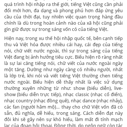
quá trình hội nhập ra thế giới, tiếng Việt cũng cần phải
đổi mới hơn, đa dạng và phong phú hơn đáp ứng yêu
cầu của thời đại, tuy nhiên việc quan trọng hàng đầu
chính là dù trong hoàn cảnh nào của xã hội cũng phải
gìn giữ được sự trong sáng vốn có của tiếng Việt.
Hiện nay, trong xu thế hội nhập quốc tế, bên cạnh tiếp
thu và Việt hóa được nhiều cái hay, cái đẹp của tiếng
nói, chữ viết nước ngoài, thì sự trong sáng của tiếng
Việt đang bị ảnh hưởng tiêu cực. Biểu hiện rõ ràng nhất
là sự lai căng tiếng nói, chữ viết của nước ngoài ngày
một tăng. Dường như ngày càng có nhiều người, nhất
là lớp trẻ, khi nói và viết tiếng Việt thường chen tiếng
nước ngoài. Biểu hiện dễ thấy nhất là việc sử dụng
thường xuyên những từ như: show (biểu diễn), live-
show (biểu diễn trực tiếp), nhạc classic (nhạc cổ điển),
nhạc country (nhạc đồng quê), nhạc dance (nhạc nhảy),
các fan (người hâm mộ)… thay cho chữ Việt vốn đã có
sẵn, đủ nghĩa, dễ hiểu, trong sáng. Cách diễn đạt này
đôi khi sẽ gây nên sự khó hiểu, làm mất đi tính mạch
lạc của đoạn hội thoại. Đồng thời, do ngôn ngữ còn tác