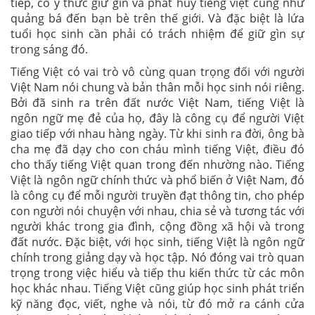
tiếp, có ý thức giữ gìn và phát huy tiếng việt cũng như
quảng bá đến bạn bè trên thế giới. Và đặc biệt là lứa
tuổi học sinh cần phải có trách nhiệm để giữ gìn sự
trong sáng đó.
Tiếng Việt có vai trò vô cùng quan trọng đối với người
Việt Nam nói chung và bản thân mỗi học sinh nói riêng.
Bởi đã sinh ra trên đất nước Việt Nam, tiếng Việt là
ngôn ngữ mẹ đẻ của họ, đây là công cụ để người Việt
giao tiếp với nhau hàng ngày. Từ khi sinh ra đời, ông bà
cha mẹ đã dạy cho con cháu mình tiếng Việt, điều đó
cho thấy tiếng Việt quan trong đến nhường nào. Tiếng
Việt là ngôn ngữ chính thức và phổ biến ở Việt Nam, đó
là công cụ để mỗi người truyền đạt thông tin, cho phép
con người nói chuyện với nhau, chia sẻ và tương tác với
người khác trong gia đình, cộng đồng xã hội và trong
đất nước. Đặc biệt, với học sinh, tiếng Việt là ngôn ngữ
chính trong giảng dạy và học tập. Nó đóng vai trò quan
trọng trong việc hiểu và tiếp thu kiến thức từ các môn
học khác nhau. Tiếng Việt cũng giúp học sinh phát triển
kỹ năng đọc, viết, nghe và nói, từ đó mở ra cánh cửa