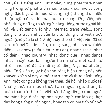
chủ yếu là tiếng Anh. Tất nhiên, cũng phải thừa nhận
rằng trong sự phát triển mau lẹ của khoa học và công
nghệ, đặc biệt là tin học và công nghệ thông tin, nhiều
thuật ngữ mới ra đời mà chưa có trong tiếng Việt, nên
phải dùng những thuật ngữ bằng tiếng nước ngoài khi
nói và viết tiếng Việt như Internet, trang web..., song
đáng chê trách nhất vẫn là việc dùng chữ viết nước
ngoài (chủ yếu là chữ Anh) thay cho chữ Việt vốn đã có
sẵn, đủ nghĩa, dễ hiểu, trong sáng như show (biểu
diễn), live-show (biểu diễn trực tiếp), nhạc classic (nhạc
cổ điển), nhạc country (nhạc đồng quê), nhạc dance
(nhạc nhảy), các fan (người hâm mộ)... một cách tự
nhiên như thể đó là những từ tiếng Việt mà ai cũng
hiểu. Có ý kiến ngụy biện cho rằng hiện tượng này nên
khuyến khích vì đấy là một cách học và thực hành tiếng
Anh, một công cụ không thể thiếu để hội nhập quốc tế.
Nhưng thực ra, muốn thực hành ngoại ngữ, chúng ta
hoàn toàn có thể nói, viết hẳn bằng tiếng nước ngoài
mà mình học ở các lớp học ngoại ngữ, các lớp đại học
dạy bằng tiếng nước ngoài, hoặc tạo cơ hội tiếp xúc với