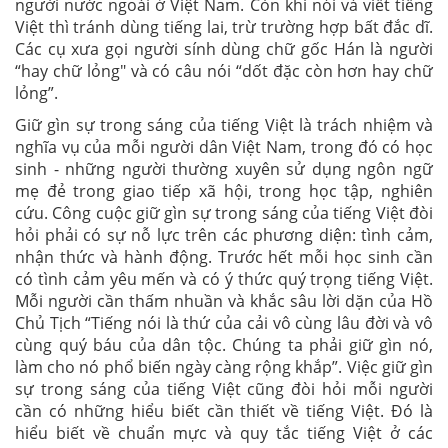
người nước ngoài ở Việt Nam. Còn khi nói và viết tiếng
Việt thì tránh dùng tiếng lai, trừ trường hợp bất đắc dĩ.
Các cụ xưa gọi người sính dùng chữ gốc Hán là người
“hay chữ lỏng" và có câu nói “dốt đặc còn hơn hay chữ
lỏng”.
Giữ gìn sự trong sáng của tiếng Việt là trách nhiệm và
nghĩa vụ của mỗi người dân Việt Nam, trong đó có học
sinh - những người thường xuyên sử dụng ngôn ngữ
mẹ đẻ trong giao tiếp xã hội, trong học tập, nghiên
cứu. Công cuộc giữ gìn sự trong sáng của tiếng Việt đòi
hỏi phải có sự nỗ lực trên các phương diện: tình cảm,
nhận thức và hành động. Trước hết mỗi học sinh cần
có tình cảm yêu mến và có ý thức quý trọng tiếng Việt.
Mỗi người cần thấm nhuần và khắc sâu lời dặn của Hồ
Chủ Tịch “Tiếng nói là thứ của cải vô cùng lâu đời và vô
cùng quý báu của dân tộc. Chúng ta phải giữ gìn nó,
làm cho nó phổ biến ngày càng rộng khắp”. Việc giữ gìn
sự trong sáng của tiếng Việt cũng đòi hỏi mỗi người
cần có những hiểu biết cần thiết về tiếng Việt. Đó là
hiểu biết về chuẩn mực và quy tắc tiếng Việt ở các