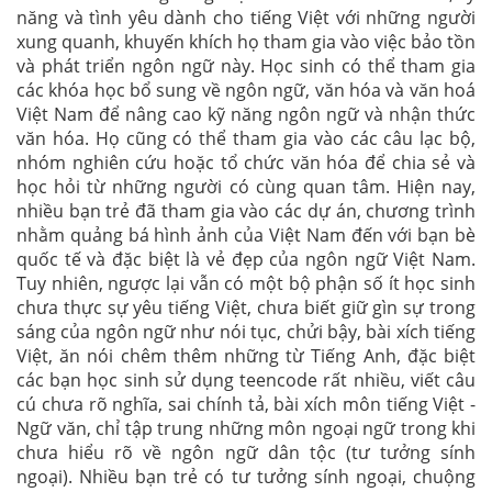
năng và tình yêu dành cho tiếng Việt với những người
xung quanh, khuyến khích họ tham gia vào việc bảo tồn
và phát triển ngôn ngữ này. Học sinh có thể tham gia
các khóa học bổ sung về ngôn ngữ, văn hóa và văn hoá
Việt Nam để nâng cao kỹ năng ngôn ngữ và nhận thức
văn hóa. Họ cũng có thể tham gia vào các câu lạc bộ,
nhóm nghiên cứu hoặc tổ chức văn hóa để chia sẻ và
học hỏi từ những người có cùng quan tâm. Hiện nay,
nhiều bạn trẻ đã tham gia vào các dự án, chương trình
nhằm quảng bá hình ảnh của Việt Nam đến với bạn bè
quốc tế và đặc biệt là vẻ đẹp của ngôn ngữ Việt Nam.
Tuy nhiên, ngược lại vẫn có một bộ phận số ít học sinh
chưa thực sự yêu tiếng Việt, chưa biết giữ gìn sự trong
sáng của ngôn ngữ như nói tục, chửi bậy, bài xích tiếng
Việt, ăn nói chêm thêm những từ Tiếng Anh, đặc biệt
các bạn học sinh sử dụng teencode rất nhiều, viết câu
cú chưa rõ nghĩa, sai chính tả, bài xích môn tiếng Việt -
Ngữ văn, chỉ tập trung những môn ngoại ngữ trong khi
chưa hiểu rõ về ngôn ngữ dân tộc (tư tưởng sính
ngoại). Nhiều bạn trẻ có tư tưởng sính ngoại, chuộng