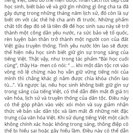
tiếng Việt, điều đó thể hiện được nhân cách tốt đẹp của
học sinh, biết bảo vệ và giữ gìn những gì ông cha ta đã
gây dựng trong những tháng năm lịch sử, đó còn là sự
biết ơn với các thế hệ cha anh đi trước. Những phẩm
chất tốt đẹp đó sẽ là tiền đề để học sinh sau này sẽ trở
thành một công dân yêu nước, ra sức bảo vệ tổ quốc,
rèn luyện bản thân trở thành một người con của đất
Việt giàu truyền thống. Tình yêu nước lớn lao sẽ được
thể hiện nếu học sinh biết giữ gìn sự trong sáng của
tiếng Việt. Thật vậy, như trong tác phẩm “Bài học cuối
cùng”, thầy Ha- men có nói: “ ... khi một dân tộc rơi vào
vòng nô lệ chừng nào họ vẫn giữ vững tiếng nói của
mình thì chẳng khác gì nắm được chìa khóa chốn lao
tù...”. Và ngược lại, nếu học sinh không biết giữ gìn sự
trong sáng của tiếng Việt, có thể dẫn đến mất đi giá trị
văn hóa, lịch sử và truyền thống của dân tộc. Điều này
có thể góp phần vào việc xói mòn và suy giảm nhận
thức về bản sắc dân tộc và làm mất đi những nét đặc
trưng của văn hóa Việt. Khi sử dụng tiếng Việt một cách
không chính xác hoặc không trong sáng, thông điệp có
thể bị hiểu sai hoặc gây hiểu lầm. Điều này có thể dẫn