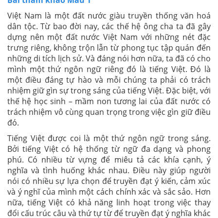
Bài tham khảo Mẫu 1
Việt Nam là một đất nước giàu truyền thống văn hoá
dân tộc. Từ bao đời nay, các thế hệ ông cha ta đã gây
dựng nên một đất nước Việt Nam với những nét đặc
trưng riêng, không trộn lẫn từ phong tục tập quán đến
những di tích lịch sử. Và đáng nói hơn nữa, ta đã có cho
mình một thứ ngôn ngữ riêng đó là tiếng Việt. Đó là
một điều đáng tự hào và mỗi chúng ta phải có trách
nhiệm giữ gìn sự trong sáng của tiếng Việt. Đặc biệt, với
thế hệ học sinh – mầm non tương lai của đất nước có
trách nhiệm vô cùng quan trọng trong việc gìn giữ điều
đó.
Tiếng Việt được coi là một thứ ngôn ngữ trong sáng.
Bởi tiếng Việt có hệ thống từ ngữ đa dạng và phong
phú. Có nhiều từ vựng để miêu tả các khía cạnh, ý
nghĩa và tình huống khác nhau. Điều này giúp người
nói có nhiều sự lựa chọn để truyền đạt ý kiến, cảm xúc
và ý nghĩ của mình một cách chính xác và sắc sảo. Hơn
nữa, tiếng Việt có khả năng linh hoạt trong việc thay
đổi cấu trúc câu và thứ tự từ để truyền đạt ý nghĩa khác