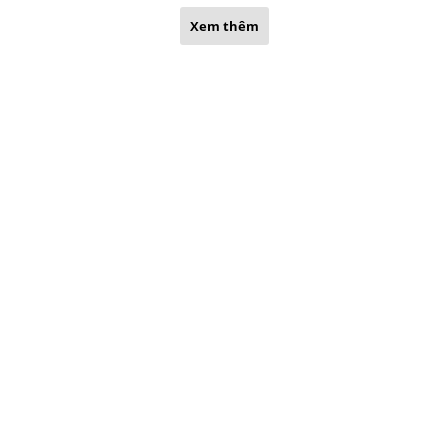
Xem thêm