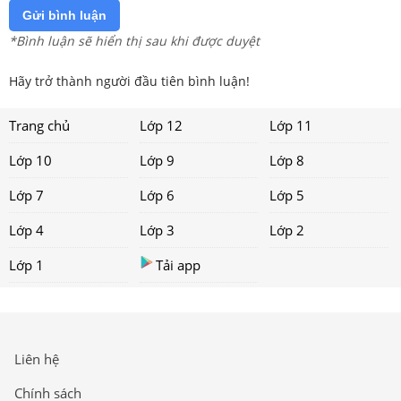
Gửi bình luận
*Bình luận sẽ hiển thị sau khi được duyệt
Hãy trở thành người đầu tiên bình luận!
Trang chủ
Lớp 12
Lớp 11
Lớp 10
Lớp 9
Lớp 8
Lớp 7
Lớp 6
Lớp 5
Lớp 4
Lớp 3
Lớp 2
Lớp 1
Tải app
Liên hệ
Chính sách