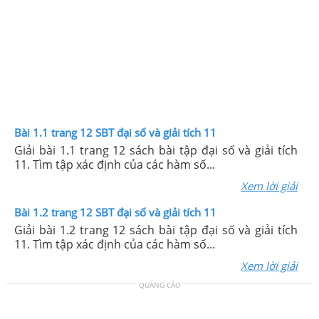
Bài 1.1 trang 12 SBT đại số và giải tích 11
Giải bài 1.1 trang 12 sách bài tập đại số và giải tích
11. Tìm tập xác định của các hàm số...
Xem lời giải
Bài 1.2 trang 12 SBT đại số và giải tích 11
Giải bài 1.2 trang 12 sách bài tập đại số và giải tích
11. Tìm tập xác định của các hàm số...
Xem lời giải
QUẢNG CÁO