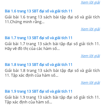
Xem lời giải
Bài 1.6 trang 13 SBT đại số và giải tích 11
Giải bài 1.6 trang 13 sách bài tập đại số và giải tích
11.Chứng minh rằng...
Xem lời giải
Bài 1.7 trang 13 SBT đại số và giải tích 11
Giải bài 1.7 trang 13 sách bài tập đại số giải tích 11.
Hãy vẽ đồ thị của các hàm số...
Xem lời giải
Bài 1.8 trang 13 SBT đại số và giải tích 11
Giải bài 1.8 trang 13 sách bài tập đại số và giải tích
11. Tập xác định của hàm số...
Xem lời giải
Bài 1.9 trang 13 SBT đại số và giải tích 11
Giải bài 1.9 trang 13 sách bài tập đại số giải tích 11.
Tập xác định của hàm số...