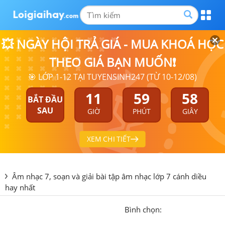
💥 NGÀY HỘI TRẢ GIÁ - MUA KHOÁ HỌC
THEO GIÁ BẠN MUỐN❗
🎯 LỚP 1-12 TẠI TUYENSINH247 (TỪ 10-12/08)
11
59
57
BẮT ĐẦU
SAU
GIỜ
PHÚT
GIÂY
XEM CHI TIẾT
Âm nhạc 7, soạn và giải bài tập âm nhạc lớp 7 cánh diều
hay nhất
Bình chọn: