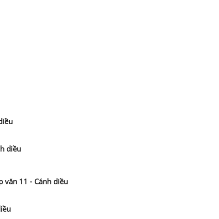
diều
nh diều
p văn 11 - Cánh diều
diều