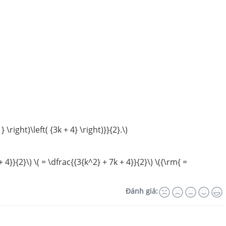
} \right)\left( {3k + 4} \right)}}{2}.\)
k + 4}}{2}\) \( = \dfrac{{3{k^2} + 7k + 4}}{2}\) \({\rm{ =
Đánh giá: