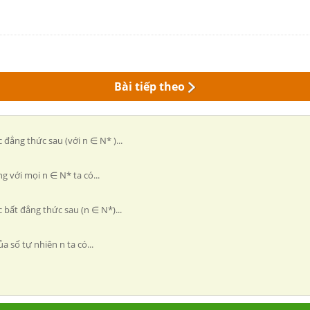
Bài tiếp theo
c đẳng thức sau (với n ∈ N* )...
ng với mọi n ∈ N* ta có...
c bất đẳng thức sau (n ∈ N*)...
của số tự nhiên n ta có...