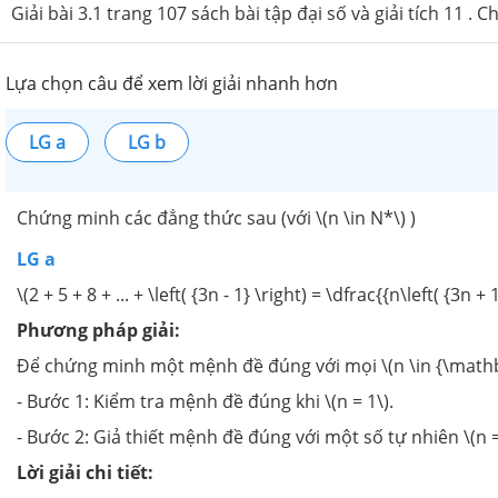
Giải bài 3.1 trang 107 sách bài tập đại số và giải tích 11 .
Lựa chọn câu để xem lời giải nhanh hơn
LG a
LG b
Chứng minh các đẳng thức sau (với \(n \in N*\) )
LG a
\(2 + 5 + 8 + ... + \left( {3n - 1} \right) = \dfrac{{n\left( {3n + 
Phương pháp giải:
Để chứng minh một mệnh đề đúng với mọi \(n \in {\mathbb
- Bước 1: Kiểm tra mệnh đề đúng khi \(n = 1\).
- Bước 2: Giả thiết mệnh đề đúng với một số tự nhiên \(n = 
Lời giải chi tiết: