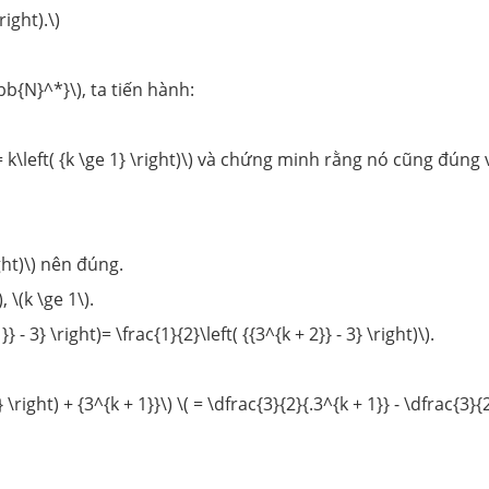
right).\)
{N}^*}\), ta tiến hành:
k\left( {k \ge 1} \right)\) và chứng minh rằng nó cũng đúng vớ
ight)\) nên đúng.
, \(k \ge 1\).
- 3} \right)= \frac{1}{2}\left( {{3^{k + 2}} - 3} \right)\).
\right) + {3^{k + 1}}\) \( = \dfrac{3}{2}{.3^{k + 1}} - \dfrac{3}{2}