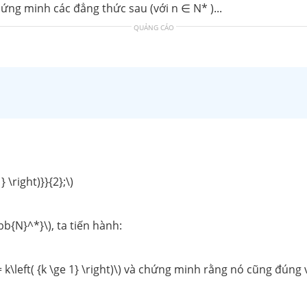
 Chứng minh các đẳng thức sau (với n ∈ N* )...
QUẢNG CÁO
1} \right)}}{2};\)
{N}^*}\), ta tiến hành:
k\left( {k \ge 1} \right)\) và chứng minh rằng nó cũng đúng vớ