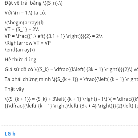
Đặt vế trái bằng \({S_n}.\)
Với \(n = 1,\) ta có:
\(\begin{array}{l}
VT = {S_1} = 2\\
VP = \frac{{1.\left( {3.1 + 1} \right)}}{2} = 2\\
\Rightarrow VT = VP
\end{array}\)
Hệ thức đúng.
Giả sử đã có \({S_k} = \dfrac{{k\left( {3k + 1} \right)}}{2}\) vớ
Ta phải chứng minh \({S_{k + 1}} = \frac{{\left( {k + 1} \right)\l
Thật vậy
\({S_{k + 1}} = {S_k} + 3\left( {k + 1} \right) - 1\) \( = \dfrac{
}}\dfrac{{\left( {k + 1} \right)\left( {3k + 4} \right)}}{2}\left(
LG b