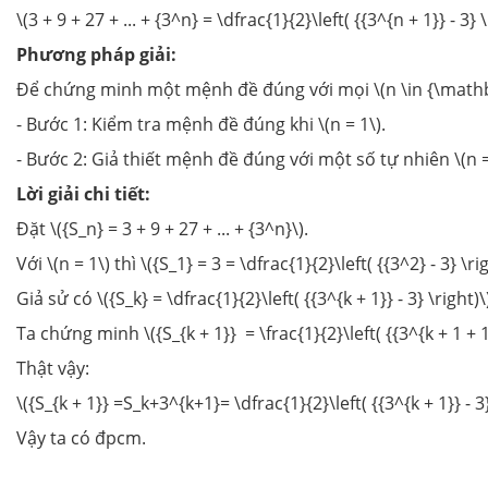
\(3 + 9 + 27 + ... + {3^n} = \dfrac{1}{2}\left( {{3^{n + 1}} - 3} \
Phương pháp giải:
Để chứng minh một mệnh đề đúng với mọi \(n \in {\mathbb
- Bước 1: Kiểm tra mệnh đề đúng khi \(n = 1\).
- Bước 2: Giả thiết mệnh đề đúng với một số tự nhiên \(n = 
Lời giải chi tiết:
Đặt \({S_n} = 3 + 9 + 27 + ... + {3^n}\).
Với \(n = 1\) thì \({S_1} = 3 = \dfrac{1}{2}\left( {{3^2} - 3} \r
Giả sử có \({S_k} = \dfrac{1}{2}\left( {{3^{k + 1}} - 3} \right)\)
Ta chứng minh \({S_{k + 1}} = \frac{1}{2}\left( {{3^{k + 1 + 1}} 
Thật vậy:
\({S_{k + 1}} =S_k+3^{k+1}= \dfrac{1}{2}\left( {{3^{k + 1}} - 3} 
Vậy ta có đpcm.