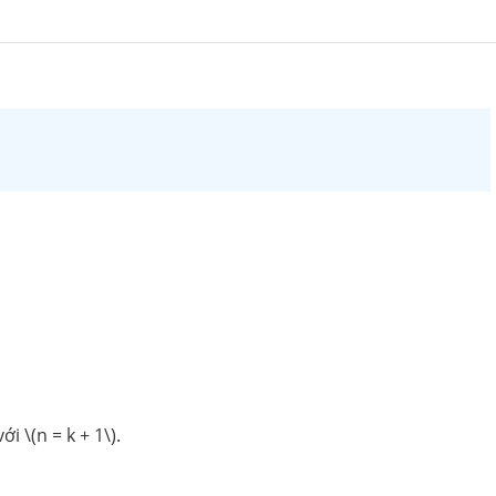
i \(n = k + 1\).