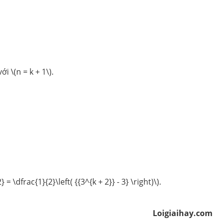
i \(n = k + 1\).
 = \dfrac{1}{2}\left( {{3^{k + 2}} - 3} \right)\).
Loigiaihay.com