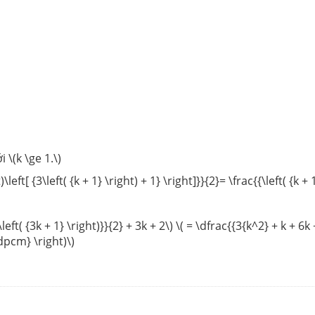
i \(k \ge 1.\)
eft[ {3\left( {k + 1} \right) + 1} \right]}}{2}= \frac{{\left( {k + 1
{k\left( {3k + 1} \right)}}{2} + 3k + 2\) \( = \dfrac{{3{k^2} + k + 6
 {dpcm} \right)\)