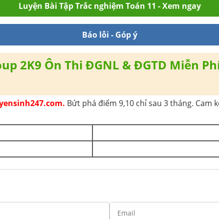
Luyện Bài Tập Trắc nghiệm Toán 11 - Xem ngay
Báo lỗi - Góp ý
oup 2K9 Ôn Thi ĐGNL & ĐGTD Miễn Ph
Tuyensinh247.com.
Bứt phá điểm 9,10 chỉ sau 3 tháng. Cam kế