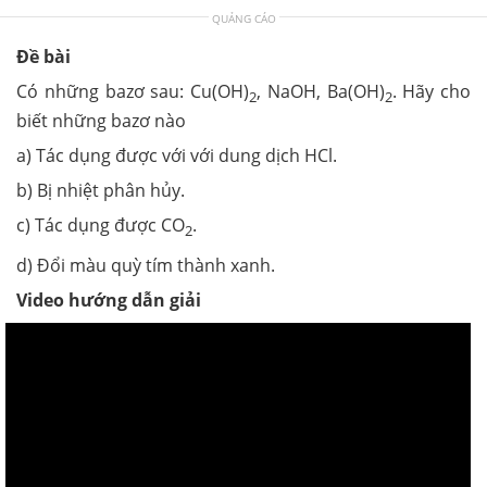
QUẢNG CÁO
Đề bài
Có những bazơ sau: Cu(OH)
, NaOH, Ba(OH)
. Hãy cho
2
2
biết những bazơ nào
a) Tác dụng được với với dung dịch HCl.
b) Bị nhiệt phân hủy.
c) Tác dụng được CO
.
2
d) Đổi màu quỳ tím thành xanh.
Video hướng dẫn giải