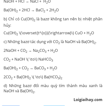
NaOH + HCl → NaCl + H
O
2
Ba(OH)
+ 2HCl → BaCl
+ 2H
O
2
2
2
b) Chỉ có Cu(OH)
là bazơ không tan nên bị nhiệt phân
2
hủy:
Cu(OH)
\(\overset{t^{o}}{\rightarrow}\) CuO + H
O
2
2
c) Những bazơ tác dụng với
CO
là NaOH và Ba(OH)
.
2
2
2NaOH + CO
→ Na
CO
+ H
O
2
2
3
2
CO
+ NaOH \( \to\) NaHCO
2
3
Ba(OH)
+ CO
→ BaCO
+ H
O
2
2
3
2
2CO
+ Ba(OH)
\( \to\) Ba(HCO
)
2
2
3
2
d) Những bazơ đổi màu quỳ tím thành màu xanh là
NaOH và Ba(OH)
.
2
Loigiaihay.com