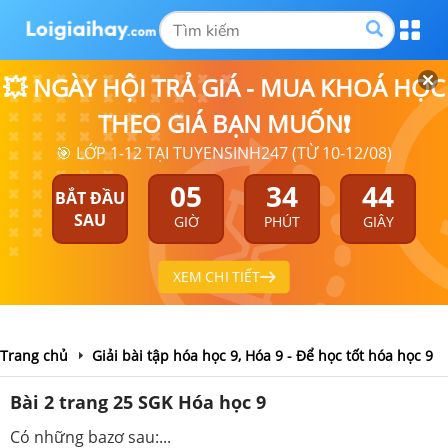
💥 NGÀY HỘI TRẢ GIÁ - MUA KHOÁ HỌC
THEO GIÁ BẠN MUỐN❗
🎯 LỚP 1-12 TẠI TUYENSINH247 (TỪ 10-12/08)
05
34
44
BẮT ĐẦU
SAU
GIỜ
PHÚT
GIÂY
XEM CHI TIẾT
Trang chủ
Giải bài tập hóa học 9, Hóa 9 - Để học tốt hóa học 9
Bài 2 trang 25 SGK Hóa học 9
Có những bazơ sau:...