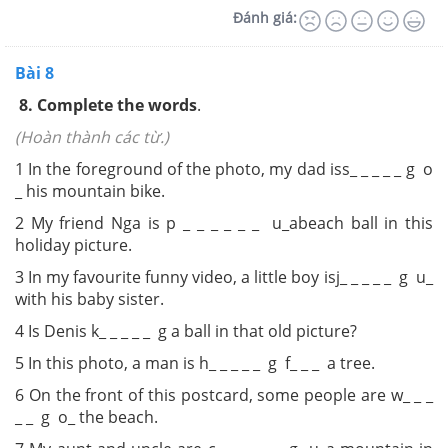
Đánh giá:
Bài 8
8.
Complete the words
.
(Hoàn thành các từ.)
1 In the foreground of the photo, my dad is
s_ _ _ _ _ g o
_ his mountain bike.
2 My friend Nga is p _ _ _ _ _ _ u_a
beach ball in this
holiday picture.
3 In my favourite funny video, a little boy is
j_ _ _ _ _ g u_
with his baby sister.
4 Is Denis k_ _ _ _ _ g a ball in that old
picture?
5 In this photo, a man is h_ _ _ _ _ g f_ _ _
a tree.
6 On the front of this postcard, some people
are w_ _ _
_ _ g o_ the beach.