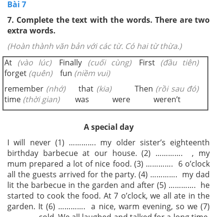
Bài 7
7. Complete the text with the words. There are two
extra words.
(Hoàn thành văn bản với các từ. Có hai từ thừa.)
At
(vào lúc)
Finally
(cuối cùng)
First
(đầu tiên)
forget
(quên)
fun
(niềm vui)
remember
(nhớ)
that
(kia)
Then
(rồi sau đó)
time
(thời gian)
was were weren’t
A special day
I will never (1) …………. my older sister’s eighteenth
birthday barbecue at our house. (2) …………. , my
mum
prepared a lot of nice food. (3) …………. 6 o’clock
all the guests arrived for the party. (4) …………. my dad
lit the barbecue in the garden and after (5) …………. he
started to cook the food. At 7 o’clock, we all ate in the
garden. It (6) …………. a nice, warm evening, so we (7)
…………. cold. We all laughed and talked for a long time.