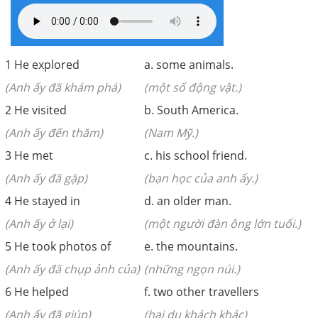
1 He explored
a. some animals.
(Anh ấy đã khám phá)
(một số động vật.)
2 He visited
b. South America.
(Anh ấy đến thăm)
(Nam Mỹ.)
3 He met
c. his school friend.
(Anh ấy đã gặp)
(bạn học của anh ấy.)
4 He stayed in
d. an older man.
(Anh ấy ở lại)
(một người đàn ông lớn tuổi.)
5 He took photos of
e. the mountains.
(Anh ấy đã chụp ảnh của)
(những ngọn núi.)
6 He helped
f. two other travellers
(Anh ấy đã giúp)
(hai du khách khác)