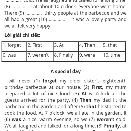
(8) …………. , at about 10 o’clock, everyone went home.
There (9) …………. thirty people at the barbecue and we
all had a great (10) …………. . It was a lovely party and
we all felt very happy.
Lời giải chi tiết:
1. forget
2. First
3. At
4. Then
5. that
6. was
7. weren’t
8. Finally
9. were
10. time
A special day
I will never (1)
forget
my older sister’s eighteenth
birthday barbecue at our house.
(2)
First
, my mum
prepared a
lot of nice food.
(3)
At
6 o’clock all the
guests arrived for the party.
(4)
Then
my dad lit the
barbecue in the garden and after
(5)
that
he started to
cook the food. At 7 o’clock, we all ate in the garden. It
(6)
was
a nice, warm evening, so we
(7)
weren’t
cold.
We all laughed and talked for a long time.
(8)
Finally
, at