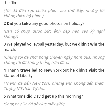
the film.
(Tôi đã đến rạp chiếu phim vào thứ Bảy, nhưng tôi
không thích bộ phim.)
2
Did
you
take
any good photos on holiday?
(Bạn có chụp được bức ảnh đẹp nào vào kỳ nghỉ
không?)
3
We
played
volleyball
yesterday, but we
didn’t win
the
match.
(Chúng tôi đã chơi bóng chuyền ngày hôm qua, nhưng
chúng tôi đã không thắng trận đấu.)
4
Thanh
travelled
to New York,
but he
didn’t visit
the
Statue
of Liberty.
(Thanh đã đến New York, nhưng anh không đến thăm
Tượng Nữ thần Tự do.)
5
What time
did
David
get up
this morning?
(Sáng nay David dậy lúc mấy giờ?)