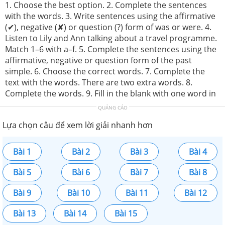
1. Choose the best option. 2. Complete the sentences
with the words. 3. Write sentences using the affirmative
(✔), negative (✘) or question (?) form of was or were. 4.
Listen to Lily and Ann talking about a travel programme.
Match 1–6 with a–f. 5. Complete the sentences using the
affirmative, negative or question form of the past
simple. 6. Choose the correct words. 7. Complete the
text with the words. There are two extra words. 8.
Complete the words. 9. Fill in the blank with one word in
QUẢNG CÁO
Lựa chọn câu để xem lời giải nhanh hơn
Bài 1
Bài 2
Bài 3
Bài 4
Bài 5
Bài 6
Bài 7
Bài 8
Bài 9
Bài 10
Bài 11
Bài 12
Bài 13
Bài 14
Bài 15