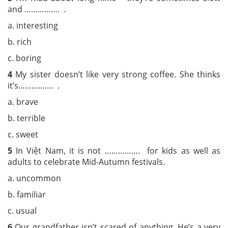
and ……………. .
a. interesting
b. rich
c. boring
4
My sister doesn’t like very strong coffee. She thinks
it’s……………. .
a. brave
b. terrible
c. sweet
5
In Việt Nam, it is not ……………. for kids as well as
adults to celebrate Mid-Autumn festivals.
a. uncommon
b. familiar
c. usual
6
Our grandfather isn’t scared of anything. He’s a very