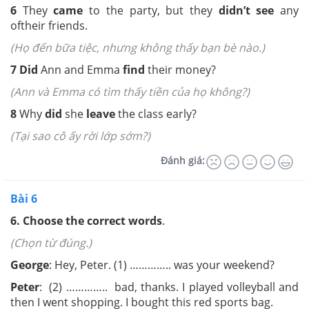
6
They
came
to the party,
but they
didn’t see
any
of
their friends.
(Họ đến bữa tiệc, nhưng không thấy bạn bè nào.)
7
Did
Ann and Emma
find
their money?
(Ann và Emma có tìm thấy tiền của họ không?)
8
Why
did
she
leave
the class early?
(Tại sao cô ấy rời lớp sớm?)
Đánh giá:
Bài 6
6.
Choose the correct words
.
(Chọn từ đúng.)
George
:
Hey, Peter. (1) ………….. was your weekend?
Peter
:
(2) ………….. bad, thanks. I played volleyball and
then I went shopping. I bought this red sports bag.