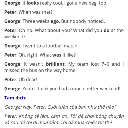
George
: It
looks
really cool. I got a new bag, too.
Peter
: When was that?
George
: Three weeks
ago
. But nobody noticed.
Peter
: Oh no! What about you? What did you
do
at the
weekend?
George
: I went to a football match.
Peter
: Oh, right. What
was
it like?
George
: It wasn’t
brilliant
. My team lost 7–0 and I
missed the bus on the way home.
Peter
: Oh dear!
George
: Yeah. I think you had a much better weekend!
Tạm dịch:
George: Này, Peter. Cuối tuần của bạn như thế nào?
Peter: Không tệ lắm, cảm ơn. Tôi đã chơi bóng chuyền
và sau đó tôi đi mua sắm. Tôi đã mua chiếc túi thể