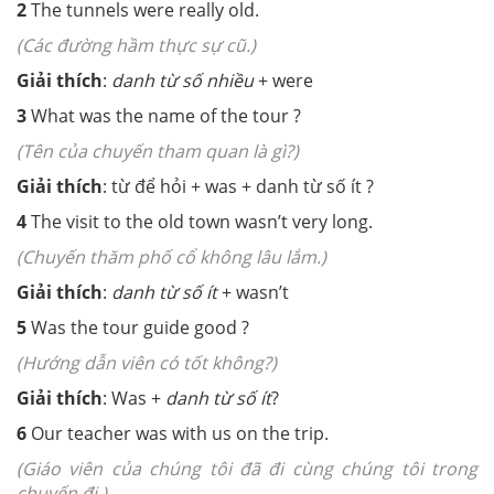
2
The tunnels
were
really old.
(Các đường hầm thực sự cũ.)
Giải thích
:
danh từ số nhiều
+ were
3
What
was
the name of the tour
?
(Tên của chuyến tham quan là gì?)
Giải thích
:
từ để hỏi + was + danh từ số ít ?
4
The visit to the old town
wasn’t
very long.
(Chuyến thăm phố cổ không lâu lắm.)
Giải thích
:
danh từ số ít
+ wasn’t
5
Was
the tour guide good
?
(Hướng dẫn viên có tốt không?)
Giải thích
:
Was +
danh từ số ít
?
6
Our teacher
was
with us on the trip.
(Giáo viên của chúng tôi đã đi cùng chúng tôi trong
chuyến đi.)