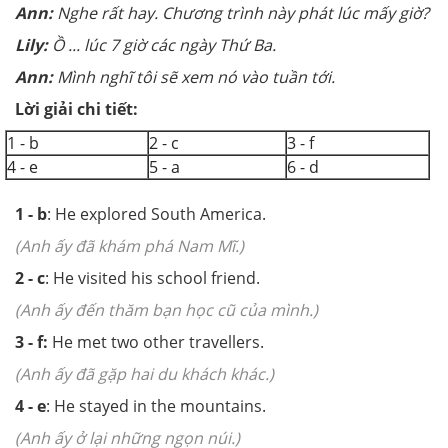
Ann:
Nghe rất hay.
Chương trình này phát lúc mấy giờ?
Lily:
Ồ ... lúc
7 giờ các ngày Thứ Ba.
Ann:
Mình nghĩ tôi sẽ xem nó vào tuần tới.
Lời giải chi tiết:
1 - b
2 - c
3 - f
4 - e
5 - a
6 - d
1 - b
: He explored South America.
(Anh ấy đã khám phá Nam Mĩ.)
2 - c
: He visited his school friend.
(Anh ấy đến thăm bạn học cũ của mình.)
3 - f:
He met two other travellers.
(Anh ấy đã gặp hai du khách khác.)
4 - e
: He stayed in the mountains.
(Anh ấy ở lại những ngọn núi.)