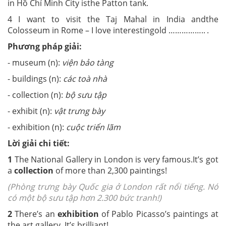
in Hồ Chí Minh City is
the Patton tank.
4 I want to visit the Taj Mahal in India and
the
Colosseum in Rome – I love interesting
old …………….. .
Phương pháp giải:
- museum (n)
:
viện bảo tàng
- buildings (n)
:
các toà nhà
- collection (n)
:
bộ sưu tập
- exhibit (n)
:
vật trưng bày
- exhibition (n)
:
cuộc triển lãm
Lời giải chi tiết:
1
The National Gallery in London is very famous.
It’s got
a
collection
of more than
2,300 paintings!
(Phòng trưng bày Quốc gia ở London rất nổi tiếng. Nó
có một bộ sưu tập hơn 2.300 bức tranh!)
2
There’s an
exhibition
of Pablo Picasso’s
paintings at
the art gallery. It’s brilliant!