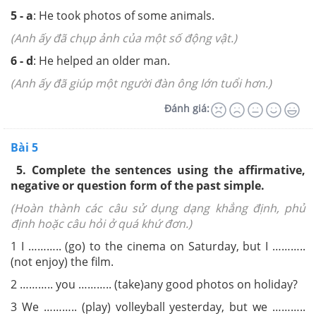
5 - a
: He took photos of some animals.
(Anh ấy đã chụp ảnh của một số động vật.)
6 - d
: He helped an older man.
(Anh ấy đã giúp một người đàn ông lớn tuổi hơn.)
Đánh giá:
Bài 5
5.
Complete the sentences using the affirmative,
negative or question form of the past simple.
(Hoàn thành các câu sử dụng dạng khẳng định, phủ
định hoặc câu hỏi ở quá khứ đơn.)
1 I ……….. (go) to the cinema on
Saturday, but I ………..
(not enjoy)
the film.
2 ……….. you ……….. (take)
any good photos on holiday?
3 We ……….. (play) volleyball
yesterday, but we ………..