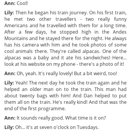
Ann
:
Cool!
Lily
:
Then he began his train journey. On his first train,
he met two other travellers - two really funny
Americans and he travelled with them for a long time.
After a few days, he stopped high in the Andes
Mountains and he stayed there for the night. He always
has his camera with him and he took photos of some
cool animals there. They're called alpacas. One of the
alpacas was a baby and it ate his sandwiches! Here...
look at his website on my phone - there's a photo of it!
Ann
:
Oh, yeah. It's really lovely! But a bit weird, too!
Lily
:
Yeah! The next day he took the train again and he
helped an older man on to the train. This man had
about twenty bags with him! And Dan helped to put
them all on the train. He's really kind! And that was the
end of the first programme.
Ann
:
It sounds really good. What time is it on?
Lily
:
Oh... it's at seven o'clock on Tuesdays.