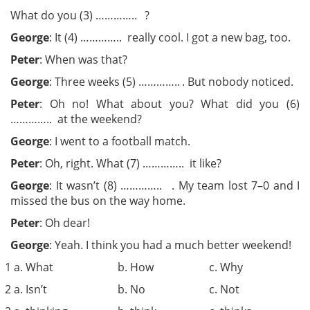
What do you (3) ………….. ?
George
:
It (4) ………….. really cool. I got a new bag, too.
Peter
:
When was that?
George
:
Three weeks (5) ………….. . But nobody noticed.
Peter
:
Oh no! What about you? What did you (6)
………….. at the weekend?
George
:
I went to a football match.
Peter
:
Oh, right. What (7) ………….. it like?
George
:
It wasn’t (8) ………….. . My team lost 7–0 and I
missed the bus on the way home.
Peter
:
Oh dear!
George
:
Yeah. I think you had a much better weekend!
1 a. What
b. How
c. Why
2 a. Isn’t
b. No
c. Not