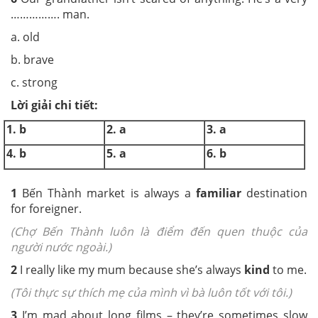
……………. man.
a. old
b. brave
c. strong
Lời giải chi tiết:
1. b
2. a
3. a
4. b
5. a
6. b
1
Bến Thành market is always a
familiar
destination
for foreigner.
(Chợ Bến Thành luôn là điểm đến quen thuộc của
người nước ngoài.)
2
I really like my mum because she’s always
kind
to me.
(Tôi thực sự thích mẹ của mình vì bà luôn tốt với tôi.)
3
I’m mad about long films – they’re sometimes slow