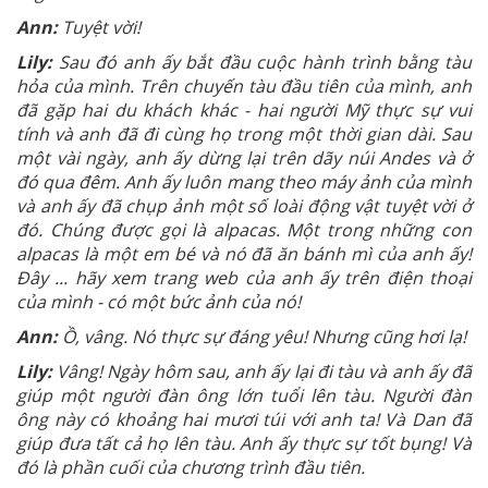
Ann:
Tuyệt
vời!
Lily:
Sau đó anh ấy bắt đầu cuộc hành trình bằng tàu
hỏa của mình. Trên chuyến tàu đầu tiên của mình, anh
đã gặp hai du khách khác - hai người Mỹ thực sự vui
tính và anh đã đi cùng họ trong một thời gian dài. Sau
một vài ngày, anh ấy dừng lại trên dãy núi Andes và ở
đó qua đêm. Anh ấy luôn mang theo máy ảnh của mình
và anh ấy đã chụp ảnh một số loài động vật tuyệt vời ở
đó. Chúng được gọi là alpacas. Một trong những con
alpacas là một em bé và nó đã ăn bánh mì của anh ấy!
Đây ... hãy xem trang web của anh ấy trên điện thoại
của
mình - có một bức ảnh của nó!
Ann:
Ồ, vâng. Nó thực sự đáng yêu! Nhưng cũng hơi lạ!
Lily:
Vâng! Ngày hôm sau, anh ấy lại đi tàu và anh ấy đã
giúp một người đàn ông lớn tuổi lên tàu. Người đàn
ông này có khoảng hai mươi túi với anh ta! Và Dan đã
giúp đưa tất cả họ lên tàu. Anh ấy thực sự tốt bụng! Và
đó là phần cuối của chương trình đầu tiên.