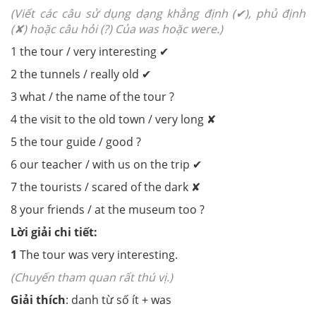
(Viết các câu sử dụng dạng khẳng định (✔), phủ định
(✘) hoặc câu hỏi (?) Của was hoặc were.)
1
the tour / very interesting
✔
2
the tunnels / really old
✔
3
what / the name of the tour
?
4
the visit to the old town / very long
✘
5
the tour guide / good
?
6
our teacher / with us on the trip
✔
7
the tourists / scared of the dark
✘
8
your friends / at the museum too
?
Lời giải chi tiết:
1
The tour
was
very interesting.
(Chuyến tham quan rất thú vị.)
Giải thích
:
danh từ số ít + was