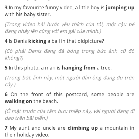
3
In my favourite funny video, a little boy is
jumping up
with his baby sister.
(Trong video hài hước yêu thích của tôi, một cậu bé
đang nhảy lên cùng với em gái của mình.)
4
Is Denis
kicking
a ball in that old
picture?
(Có phải Denis đang đá bóng trong bức ảnh cũ đó
không?)
5
In this photo, a man is
hanging from
a tree.
(Trong bức ảnh này, một người đàn ông đang đu trên
cây.)
6
On the front of this postcard, some people
are
walking on
the beach.
(Ở mặt trước của tấm bưu thiếp này, vài người đang đi
dạo trên bãi biển.)
7
My aunt and uncle are
climbing up
a mountain in
their holiday video
.