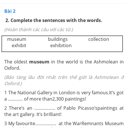
Bài 2
2. Complete the sentences with the words.
(Hoàn thành các câu với các từ.)
museum buildings collection
exhibit exhibition
The oldest
museum
in the world is the
Ashmolean in
Oxford.
(Bảo tàng lâu đời nhất trên thế giới là Ashmolean ở
Oxford.)
1 The National Gallery in London is very famous.
It’s got
a ………… of more than
2,300 paintings!
2 There’s an …………….. of Pablo Picasso’s
paintings at
the art gallery. It’s brilliant!
3 My favourite…………….. at the War
Remnants Museum