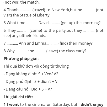
(not win)
the match.
4 Thanh ……….. (travel) to New York,
but he ……….. (not
visit) the Statue
of Liberty.
5 What time ……….. David
……….. (get up) this morning?
6 They ……….. (come) to the party,
but they ……….. (not
see) any of
their friends.
7 ……….. Ann and Emma
……….. (find) their money?
8 Why ……….. she
……….. (leave) the class early?
Phương pháp giải:
Thì quá khứ đơn với động từ thường
- Dạng khẳng định: S + Ved/ V2
- Dạng phủ định: S + didn't + V
- Dạng câu hỏi: Did + S + V?
Lời giải chi tiết:
1
I
went
to the cinema on
Saturday, but I
didn’t enjoy