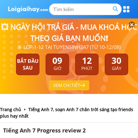
💥 NGÀY HỘI TRẢ GIÁ - MUA KHOÁ HỌC
THEO GIÁ BẠN MUỐN❗
🎯 LỚP 1-12 TẠI TUYENSINH247 (TỪ 10-12/08)
09
12
29
BẮT ĐẦU
SAU
GIỜ
PHÚT
GIÂY
XEM CHI TIẾT
Trang chủ
Tiếng Anh 7, soạn Anh 7 chân trời sáng tạo friends
plus hay nhất
Tiếng Anh 7 Progress review 2