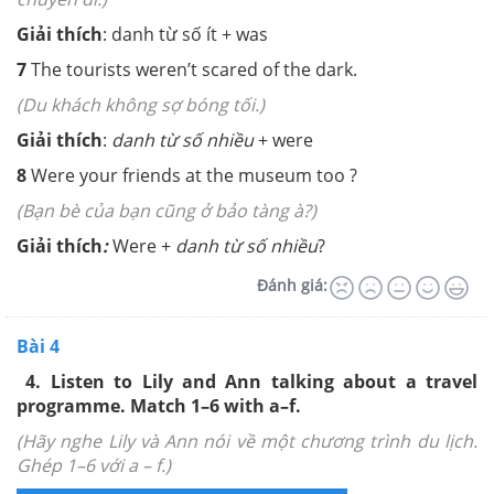
Giải thích
:
danh từ số ít + was
7
The tourists
weren’t
scared of the dark.
(Du khách không sợ bóng tối.)
Giải thích
:
danh từ số nhiều
+ were
8
Were
your friends at the museum too
?
(Bạn bè của bạn cũng ở bảo tàng à?)
Giải thích
:
Were +
danh từ số nhiều
?
Đánh giá:
Bài 4
4.
Listen to Lily and Ann talking about a travel
programme. Match 1–6 with a–f.
(Hãy nghe Lily và Ann nói về một chương trình du lịch.
Ghép 1–6 với a – f.)