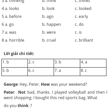
3 a. thinking
b. think
c. thinks
4 a. looks
b. look
c. looked
5 a. before
b. ago
c. early
6 a. go
b. happen
c. do
7 a. was
b. were
c. is
8 a. horrible
b. cruel
c. brilliant
Lời giải chi tiết:
1. b
2. c
3. b
4. a
5. b
6. c
7. a
8. c
George
: Hey, Peter.
How
was your weekend?
Peter
:
Not
bad, thanks. I played volleyball and then I
went shopping. I bought this red sports bag. What
do you
think
?