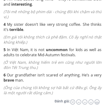
and
interesting
.
(Tôi mê những bộ phim dài - chúng đôi khi chậm và thú
vị.)
4
My sister doesn’t like very strong coffee. She thinks
it’s
terrible
.
(Em gái tôi không thích cà phê đậm. Cô ấy nghĩ nó thật
khủng khiếp.)
5
In Việt Nam, it is not
uncommon
for kids as well as
adults to celebrate Mid-Autumn festivals.
(Ở Việt Nam, không hiếm trẻ em cũng như người lớn
đón Tết Trung thu.)
6
Our grandfather isn’t scared of anything. He’s a very
brave
man.
(Ông của chúng tôi không sợ hãi bất cứ điều gì. Ông ấy
là một người rất dũng cảm.)
Đánh giá: