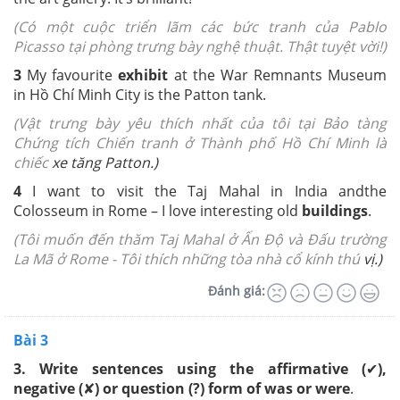
(Có một cuộc triển lãm các bức tranh của Pablo
Picasso tại phòng trưng bày nghệ thuật. Thật tuyệt vời!)
3
My favourite
exhibit
at the War
Remnants Museum
in Hồ Chí Minh City is
the Patton tank.
(Vật trưng bày yêu thích nhất của tôi tại Bảo tàng
Chứng tích Chiến tranh ở Thành phố Hồ Chí Minh là
chiếc
xe tăng Patton.)
4
I want to visit the Taj Mahal in India and
the
Colosseum in Rome – I love interesting
old
buildings
.
(Tôi muốn đến thăm Taj Mahal ở Ấn Độ và Đấu trường
La Mã ở Rome - Tôi thích những tòa nhà cổ kính thú
vị.)
Đánh giá:
Bài 3
3.
Write sentences using the affirmative (
✔
),
negative (
✘
) or question (?) form of was or were
.