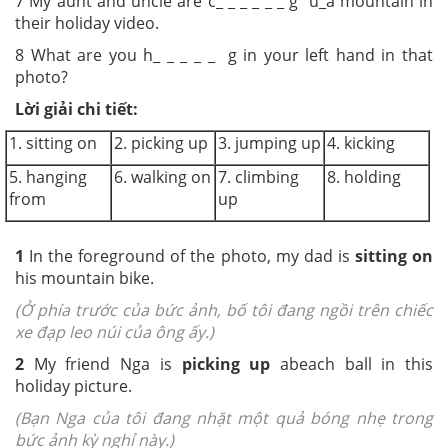
7 My aunt and uncle are c_ _ _ _ _ _ g u_
a mountain in
their holiday video
.
8 What are you h_ _ _ _ _ g in your left
hand in that
photo?
Lời giải chi tiết:
1. sitting on
2. picking up
3. jumping up
4. kicking
5. hanging
6. walking on
7. climbing
8. holding
from
up
1
In the foreground of the photo, my dad is
sitting on
his mountain bike.
(Ở phía trước của bức ảnh, bố tôi đang ngồi trên chiếc
xe đạp leo núi của ông ấy.)
2
My friend Nga is
picking up
a
beach ball in this
holiday picture.
(Bạn Nga của tôi đang nhặt một quả bóng nhẹ trong
bức ảnh kỳ nghỉ này.)