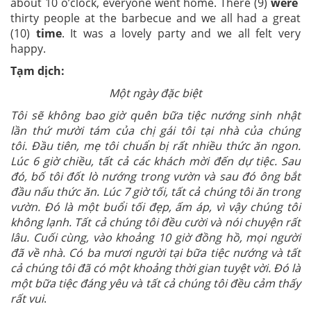
about 10 o’clock, everyone went home. There
(9)
were
thirty people at the barbecue and we all had a great
(10)
time
. It was a lovely party and we all felt very
happy.
Tạm dịch:
Một ngày đặc biệt
Tôi sẽ không bao giờ quên bữa tiệc nướng sinh nhật
lần thứ mười tám của chị gái tôi tại nhà của chúng
tôi.
Đầu tiên, mẹ tôi chuẩn bị rất nhiều thức ăn ngon.
Lúc 6 giờ chiều, tất cả các khách mời đến dự tiệc.
Sau
đó, bố tôi đốt lò nướng trong vườn và sau đó ông bắt
đầu nấu thức ăn.
Lúc 7 giờ tối, tất cả chúng tôi ăn trong
vườn. Đó là một buổi tối đẹp, ấm áp, vì vậy chúng tôi
không lạnh. Tất
cả chúng tôi đều cười và nói chuyện rất
lâu. Cuối cùng, vào khoảng 10 giờ đồng hồ, mọi người
đã về nhà. Có
ba mươi người tại bữa tiệc nướng và tất
cả chúng tôi đã có một khoảng thời gian tuyệt vời. Đó là
một bữa
tiệc đáng yêu và tất cả chúng tôi đều cảm thấy
rất vui
.