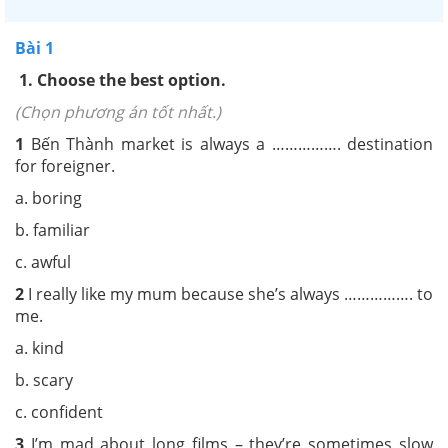
Bài 1
1. Choose the best option.
(Chọn phương án tốt nhất.)
1
Bến Thành market is always a ……………. destination
for foreigner.
a. boring
b. familiar
c. awful
2
I really like my mum because she’s always ……………. to
me.
a. kind
b. scary
c. confident
3
I’m mad about long films – they’re sometimes slow