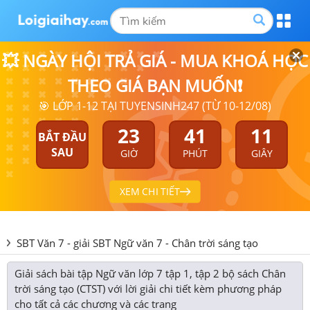
💥 NGÀY HỘI TRẢ GIÁ - MUA KHOÁ HỌC
THEO GIÁ BẠN MUỐN❗
🎯 LỚP 1-12 TẠI TUYENSINH247 (TỪ 10-12/08)
23
41
10
BẮT ĐẦU
SAU
GIỜ
PHÚT
GIÂY
XEM CHI TIẾT
SBT Văn 7 - giải SBT Ngữ văn 7 - Chân trời sáng tạo
Giải sách bài tập Ngữ văn lớp 7 tập 1, tập 2 bộ sách Chân
trời sáng tạo (CTST) với lời giải chi tiết kèm phương pháp
cho tất cả các chương và các trang