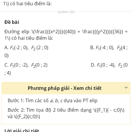
1\) có hai tiêu điểm là:
QUẢNG CÁO
Đề bài
Đường elip \(\frac{{{x^2}}}{{40}} + \frac{{{y^2}}}{{36}} =
1\) có hai tiêu điểm là:
A.
F
(-2 ; 0),
F
(2 ; 0) B.
F
(-4 ; 0),
F
(4 ;
1
2
1
2
0)
C.
F
(0 ; -2),
F
(0 ; 2) D.
F
(0 ; -4),
F
(0
1
2
1
2
; 4)
Phương pháp giải - Xem chi tiết
Bước 1: Tìm các số
a
,
b
,
c
dựa vào PT elip
Bước 2: Tìm tọa độ 2 tiêu điểm dạng \({F_1}( - c;0)\)
và \({F_2}(c;0)\)
Lời giải chi tiết