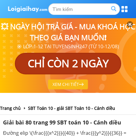
💥 NGÀY HỘI TRẢ GIÁ - MUA KHOÁ HỌC
THEO GIÁ BẠN MUỐN❗
🎯 LỚP 1-12 TẠI TUYENSINH247 (TỪ 10-12/08)
CHỈ CÒN 2 NGÀY
XEM CHI TIẾT
Trang chủ
SBT Toán 10 - giải SBT Toán 10 - Cánh diều
Giải bài 80 trang 99 SBT toán 10 - Cánh diều
Đường elip \(\frac{{{x^2}}}{{40}} + \frac{{{y^2}}}{{36}} =