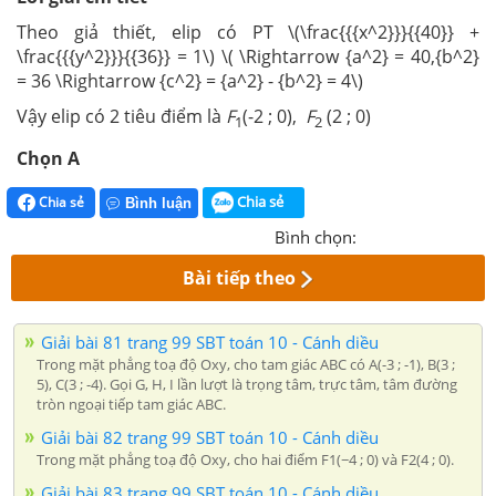
Theo giả thiết, elip có PT \(\frac{{{x^2}}}{{40}} +
\frac{{{y^2}}}{{36}} = 1\) \( \Rightarrow {a^2} = 40,{b^2}
= 36 \Rightarrow {c^2} = {a^2} - {b^2} = 4\)
Vậy elip có 2 tiêu điểm là
F
(-2 ; 0),
F
(2 ; 0)
1
2
Chọn A
Chia sẻ
Chia sẻ
Bình luận
Bình chọn:
Bài tiếp theo
Giải bài 81 trang 99 SBT toán 10 - Cánh diều
Trong mặt phẳng toạ độ Oxy, cho tam giác ABC có A(-3 ; -1), B(3 ;
5), C(3 ; -4). Gọi G, H, I lần lượt là trọng tâm, trực tâm, tâm đường
tròn ngoại tiếp tam giác ABC.
Giải bài 82 trang 99 SBT toán 10 - Cánh diều
Trong mặt phẳng toạ độ Oxy, cho hai điểm F1(−4 ; 0) và F2(4 ; 0).
Giải bài 83 trang 99 SBT toán 10 - Cánh diều