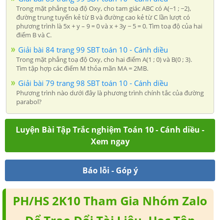
Trong mặt phẳng toạ độ Oxy, cho tam giác ABC có A(−1 ; −2),
đường trung tuyến kẻ từ B và đường cao kẻ từ C lần lượt có
phương trình là 5x + y – 9 = 0 và x + 3y − 5 = 0. Tìm toạ độ của hai
điểm B và C.
Giải bài 84 trang 99 SBT toán 10 - Cánh diều
Trong mặt phẳng toạ độ Oxy, cho hai điểm A(1 ; 0) và B(0 ; 3).
Tìm tập hợp các điểm M thỏa mãn MA = 2MB.
Giải bài 79 trang 98 SBT toán 10 - Cánh diều
Phương trình nào dưới đây là phương trình chính tắc của đường
parabol?
Luyện Bài Tập Trắc nghiệm Toán 10 - Cánh diều -
Xem ngay
Báo lỗi - Góp ý
PH/HS 2K10 Tham Gia Nhóm Zalo