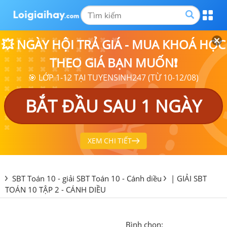
💥 NGÀY HỘI TRẢ GIÁ - MUA KHOÁ HỌC
THEO GIÁ BẠN MUỐN❗
🎯 LỚP 1-12 TẠI TUYENSINH247 (TỪ 10-12/08)
BẮT ĐẦU SAU 1 NGÀY
XEM CHI TIẾT
SBT Toán 10 - giải SBT Toán 10 - Cánh diều
|
GIẢI SBT
TOÁN 10 TẬP 2 - CÁNH DIỀU
Bình chọn: