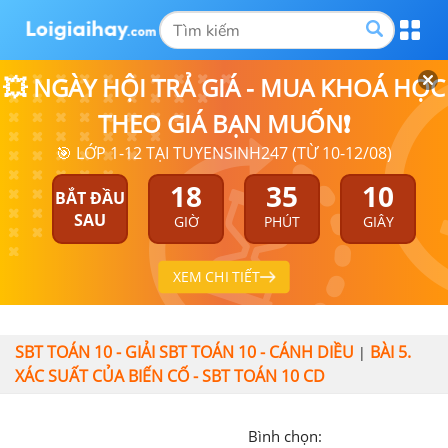
💥 NGÀY HỘI TRẢ GIÁ - MUA KHOÁ HỌC
THEO GIÁ BẠN MUỐN❗
🎯 LỚP 1-12 TẠI TUYENSINH247 (TỪ 10-12/08)
18
35
10
BẮT ĐẦU
SAU
GIỜ
PHÚT
GIÂY
XEM CHI TIẾT
SBT TOÁN 10 - GIẢI SBT TOÁN 10 - CÁNH DIỀU
BÀI 5.
|
XÁC SUẤT CỦA BIẾN CỐ - SBT TOÁN 10 CD
Bình chọn: