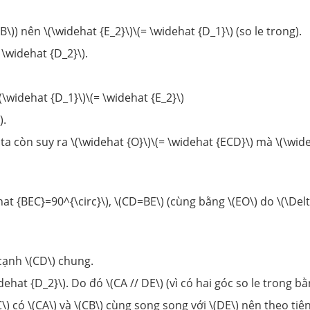
B\)) nên \(\widehat {E_2}\)\(= \widehat {D_1}\) (so le trong).
 \widehat {D_2}\).
(\widehat {D_1}\)\(= \widehat {E_2}\)
).
a còn suy ra \(\widehat {O}\)\(= \widehat {ECD}\) mà \(\wide
hat {BEC}=90^{\circ}\), \(CD=BE\) (cùng bằng \(EO\) do \(\Del
 cạnh \(CD\) chung.
dehat {D_2}\). Do đó \(CA // DE\) (vì có hai góc so le trong b
\) có \(CA\) và \(CB\) cùng song song với \(DE\) nên theo tiê