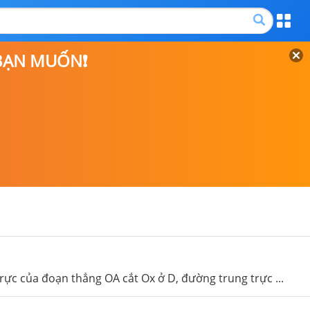
 BẠN MUỐN❗
trực của đoạn thẳng OA cắt Ox ở D, đường trung trực ...