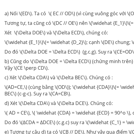
a) Nối \(ED\). Ta có \( EC // OD\) (vì cùng vuông góc với \(O
Tương tự, ta cũng có \(DC // OE\) nên \(\widehat {E_1}\)\(=
Xét \(\Delta DOE\) và \(\Delta ECD\), chúng có:
\(\widehat {E_1}\)\(= \widehat {D_2}\); cạnh \(DE\) chung; \
Do đó \(\Delta DOE = \Delta ECD\) (g.c.g). Suy ra \(CE=OD\
b) Cũng do \(\Delta DOE = \Delta ECD\) (chứng minh trên) t
Vậy \(CE \perp CD\).
c) Xét \(\Delta CDA\) và \(\Delta BEC\). Chúng có :
\(AD=CE,\) (cùng bằng \(OD\)); \(\widehat {CDA}\)\(= \wide
BEC\) (c-g-c). Suy ra \(CA=CB\).
d) Xét \(\Delta CDA\) và \(\Delta DCE\). Chúng có:
\( AD = CE\), \( \widehat {CDA} = \widehat {ECD} = 90^o \),
Do đó \(∆CDA = ∆DCE\) (c.g.c) suy ra \(\widehat {C_1} = \wi
e) Tương tự câu d) ta có \(CB // DE\). Như vậy qua điểm \(C