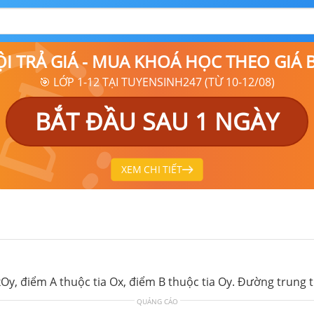
ỘI TRẢ GIÁ - MUA KHOÁ HỌC THEO GIÁ
🎯 LỚP 1-12 TẠI TUYENSINH247 (TỪ 10-12/08)
BẮT ĐẦU SAU 1 NGÀY
XEM CHI TIẾT
xOy, điểm A thuộc tia Ox, điểm B thuộc tia Oy. Đường trung 
QUẢNG CÁO