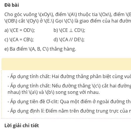
Đề bài
Cho góc vuông \(xOy\), điểm \(A\) thuộc tia \(Ox\), điểm \
\(OB\) cắt \(Oy\) ở \(E.\) Gọi \(C\) là giao điểm của hai đ
a) \(CE = OD\); b) \(CE ⊥ CD\);
c) \(CA = CB\); d) \(CA // DE\);
e) Ba điểm \(A, B, C\) thẳng hàng.
- Áp dụng tính chất: Hai đường thẳng phân biệt cùng v
- Áp dụng tính chất: Nếu đường thẳng \(c\) cắt hai đườn
nhau) thì \(a\) và \(b\) song song với nhau.
- Áp dụng tiên đề Ơ-clit: Qua một điểm ở ngoài đường 
- Áp dụng định lí: Điểm nằm trên đường trung trực của
Lời giải chi tiết