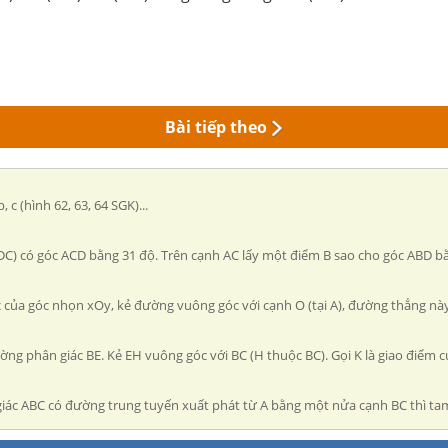
Bài tiếp theo
 c (hình 62, 63, 64 SGK)...
= DC) có góc ACD bằng 31 độ. Trên cạnh AC lấy một điểm B sao cho góc ABD bằn
c của góc nhọn xOy, kẻ đường vuông góc với cạnh O (tại A), đường thẳng này 
đường phân giác BE. Kẻ EH vuông góc với BC (H thuộc BC). Gọi K là giao điểm 
giác ABC có đường trung tuyến xuất phát từ A bằng một nửa cạnh BC thì tam 