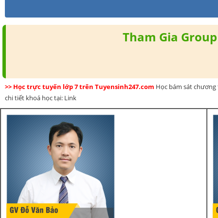
Tham Gia Group 
>> Học trực tuyến lớp 7 trên Tuyensinh247.com
Học bám sát chương t
chi tiết khoá học tại: Link