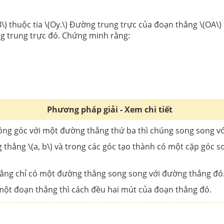
(B\) thuộc tia \(Oy.\) Đường trung trực của đoạn thẳng \(OA\
ường trung trực đó. Chứng minh rằng:
Phương pháp giải - Xem chi tiết
uông góc với một đường thẳng thứ ba thì chúng song song vớ
g thẳng \(a, b\) và trong các góc tạo thành có một cặp góc 
thẳng chỉ có một đường thẳng song song với đường thẳng đó
 một đoạn thẳng thì cách đều hai mút của đoạn thẳng đó.