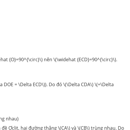
hat {O}=90^{\circ}\) nên \(\widehat {ECD}=90^{\circ}\).
ta DOE = \Delta ECD\)). Do đó \(\Delta CDA\) \(=\Delta
ằng nhau)
n đề Ơclit, hai đường thẳng \(CA\) và \(CB\) trùng nhau. Do