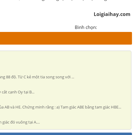
Loigiaihay.com
Bình chọn:
g 88 độ. Từ C kẻ một tia song song với ...
cắt cạnh Oy tại B...
của AB và HE. Chứng minh rằng : a) Tam giác ABE bằng tam giác HBE...
giác đó vuông tại A....