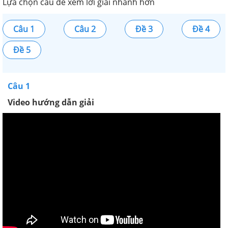
Lựa chọn câu để xem lời giải nhanh hơn
Câu 1
Câu 2
Đề 3
Đề 4
Đề 5
Câu 1
Video hướng dẫn giải