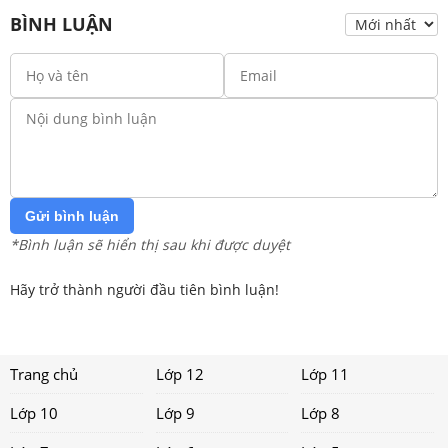
BÌNH LUẬN
Gửi bình luận
*Bình luận sẽ hiển thị sau khi được duyệt
Hãy trở thành người đầu tiên bình luận!
Trang chủ
Lớp 12
Lớp 11
Lớp 10
Lớp 9
Lớp 8