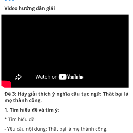
Video hướng dẫn giải
Đề 3: Hãy giải thích ý nghĩa câu tục ngữ: Thất bại là
mẹ thành công.
1. Tìm hiểu đề và tìm ý:
* Tìm hiểu đề:
- Yêu cầu nội dung: Thất bại là mẹ thành công.