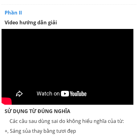
Phần II
Video hướng dẫn giải
SỬ DỤNG TỪ ĐÚNG NGHĨA
Các câu sau dùng sai do không hiểu nghĩa của từ:
+, Sáng sủa thay bằng tươi đẹp