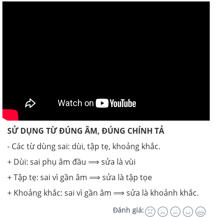
SỬ DỤNG TỪ ĐÚNG ÂM, ĐÚNG CHÍNH TẢ
- Các từ dùng sai: dùi, tập tẹ, khoảng khắc.
+ Dùi: sai phụ âm đầu ⟹ sửa là vùi
+ Tập tẹ: sai vì gần âm ⟹ sửa là tập tọe
+ Khoảng khắc: sai vì gần âm ⟹ sửa là khoảnh khắc.
Đánh giá: