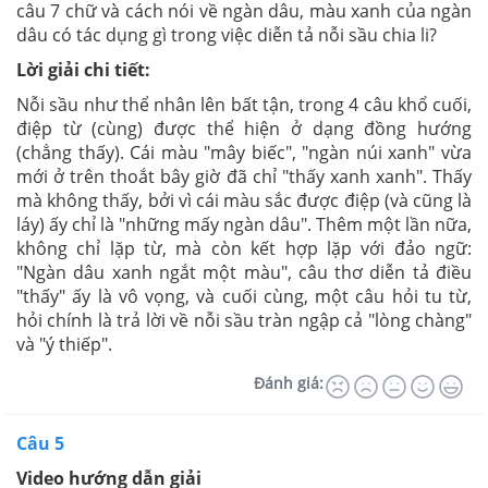
câu 7 chữ và cách nói về ngàn dâu, màu xanh của ngàn
dâu có tác dụng gì trong việc diễn tả nỗi sầu chia li?
Lời giải chi tiết:
Nỗi sầu như thể nhân lên bất tận, trong 4 câu khổ cuối,
điệp từ (cùng) được thể hiện ở dạng đồng hướng
(chẳng thấy). Cái màu "mây biếc", "ngàn núi xanh" vừa
mới ở trên thoắt bây giờ đã chỉ "thấy xanh xanh". Thấy
mà không thấy, bởi vì cái màu sắc được điệp (và cũng là
láy) ấy chỉ là "những mấy ngàn dâu". Thêm một lần nữa,
không chỉ lặp từ, mà còn kết hợp lặp với đảo ngữ:
"Ngàn dâu xanh ngắt một màu", câu thơ diễn tả điều
"thấy" ấy là vô vọng, và cuối cùng, một câu hỏi tu từ,
hỏi chính là trả lời về nỗi sầu tràn ngập cả "lòng chàng"
và "ý thiếp".
Đánh giá:
Câu 5
Video hướng dẫn giải