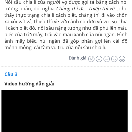
Nỗi sầu chia li của người vợ được gợi tả bằng cách nói
tương phản, đối nghĩa
Chàng thì đi... Thiếp thì về...
cho
thấy thực trạng chia li cách biệt, chàng thì đi vào chốn
xa xôi vất vả, thiếp thì về với cảnh cô đơn vò võ. Sự chia
li cách biệt đó, nỗi sầu nặng tưởng như đã phủ lên màu
biếc của trời mây, trải vào màu xanh của núi ngàn. Hình
ảnh mây biếc, núi ngàn đã góp phần gợi lên cái độ
mênh mông, cái tầm vũ trụ của nỗi sầu chia li.
Đánh giá:
Câu 3
Video hướng dẫn giải