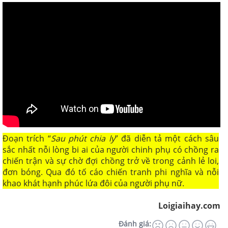
Đoạn trích “
Sau phút chia ly
” đã diễn tả một cách sâu
sắc nhất nỗi lòng bi ai của người chinh phụ có chồng ra
chiến trận và sự chờ đợi chồng trở về trong cảnh lẻ loi,
đơn bóng. Qua đó tố cáo chiến tranh phi nghĩa và nỗi
khao khát hạnh phúc lứa đôi của người phụ nữ.
Loigiaihay.com
Đánh giá: