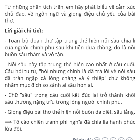
Từ những phân tích trên, em hãy phát biểu về cảm xúc
chủ đạo, về ngôn ngữ và giọng điệu chủ yếu của bài
thơ.
Lời giải chi tiết:
- Toàn bộ đoạn thơ tập trung thể hiện nỗi sầu chia li
của người chinh phụ sau khi tiễn đưa chồng, đó là nỗi
buồn sâu thẳm và vô tận.
- Nỗi sầu này tập trung thể hiện cao nhất ở câu cuối.
Câu hỏi tu từ, "hỏi nhưng chính là đã trả lời về nỗi sầu
đã tràn ngập cả lòng chàng và ý thiếp" chứ không
nhằm mục đích so sánh ai sầu hơn ai.
- Chữ "sầu" trong câu cuối kết đúc lại trở thành khối
sầu thương nặng trĩu trong lòng người chinh phụ.
- Giọng điệu bài thơ thể hiện nỗi buồn da diết, sâu lắng.
⟹ Tố cáo chiến tranh phi nghĩa đã chia lìa hạnh phúc
lứa đôi.
Đánh giá: