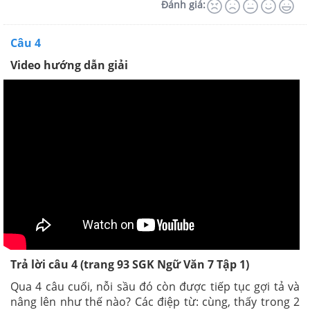
Đánh giá:
Câu 4
Video hướng dẫn giải
Trả lời câu 4 (trang 93
SGK
Ngữ Văn 7 Tập 1)
Qua 4 câu cuối, nỗi sầu đó còn được tiếp tục gợi tả và
nâng lên như thế nào? Các điệp từ: cùng, thấy trong 2