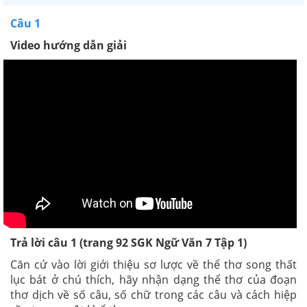
Câu 1
Video hướng dẫn giải
Trả lời câu 1 (trang 92 SGK Ngữ Văn 7 Tập 1)
Căn cứ vào lời giới thiệu sơ lược về thể thơ song thất
lục bát ở chú thích, hãy nhận dạng thể thơ của đoạn
thơ dịch về số câu, số chữ trong các câu và cách hiệp