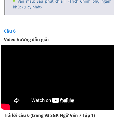
Văn mẫu: Sau phút chia li (Trích Chinh phụ ngâm
khúc) (Hay nhất)
Câu 6
Video hướng dẫn giải
Trả lời câu 6 (trang 93
SGK
Ngữ Văn 7 Tập 1)