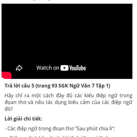
Trả lời câu 5 (trang 93
SGK
Ngữ Văn 7 Tập 1)
Hãy chỉ ra một cách đầy đủ các kiểu điệp ngữ trong
đọan thơ và nêu tác dụng biểu cảm của các điệp ngữ
đó?
Lời giải chi tiết:
- Các điệp ngữ trong đoạn thơ "Sau phút chia li":