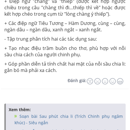
+ Điệp ngữ "chàng" và "thiếp" (được kết hợp ngược
chiều trong câu "chàng thì đi…thiếp thì về" hoặc được
kết hợp chéo trong cụm từ "lòng chàng ý thiếp").
+ Các điệp ngữ Tiêu Tương – Hàm Dương, cùng – cùng,
ngàn dâu – ngàn dâu, xanh ngắt – xanh ngắt.
- Tập trung phân tích hai các tác dụng sau:
+ Tạo nhạc điệu trầm buồn cho thơ, phù hợp với nỗi
sầu chia cách của người chinh phụ.
+ Góp phần diễn tả tính chất hai mặt của nỗi sầu chia li:
gắn bó mà phải xa cách.
Đánh giá:
Xem thêm:
Soạn bài Sau phút chia li (Trích Chinh phụ ngâm
khúc) - Siêu ngắn