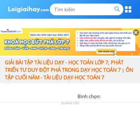
GIẢI BÀI TẬP TÀI LIỆU DẠY - HỌC TOÁN LỚP 7, PHÁT
TRIỂN TƯ DUY ĐỘT PHÁ TRONG DẠY HỌC TOÁN 7
ÔN
|
TẬP CUỐI NĂM - TÀI LIỆU DẠY-HỌC TOÁN 7
Bình chọn:
QUẢNG CÁO