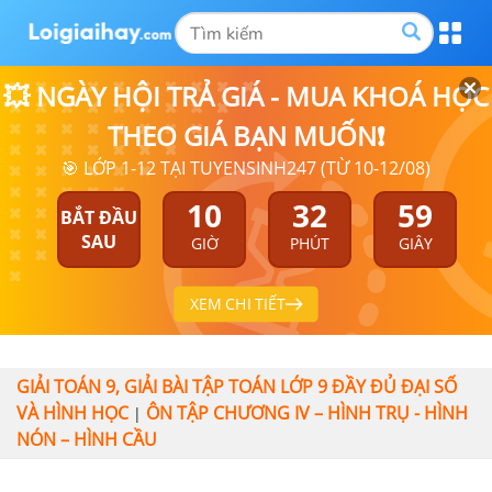
💥 NGÀY HỘI TRẢ GIÁ - MUA KHOÁ HỌC
THEO GIÁ BẠN MUỐN❗
🎯 LỚP 1-12 TẠI TUYENSINH247 (TỪ 10-12/08)
10
32
58
BẮT ĐẦU
SAU
GIỜ
PHÚT
GIÂY
XEM CHI TIẾT
GIẢI TOÁN 9, GIẢI BÀI TẬP TOÁN LỚP 9 ĐẦY ĐỦ ĐẠI SỐ
VÀ HÌNH HỌC
ÔN TẬP CHƯƠNG IV – HÌNH TRỤ - HÌNH
|
NÓN – HÌNH CẦU