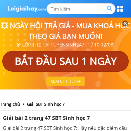
💥 NGÀY HỘI TRẢ GIÁ - MUA KHOÁ HỌC
THEO GIÁ BẠN MUỐN❗
🎯 LỚP 1-12 TẠI TUYENSINH247 (TỪ 10-12/08)
BẮT ĐẦU SAU 1 NGÀY
XEM CHI TIẾT
Trang chủ
Giải SBT Sinh học 7
Giải bài 2 trang 47 SBT Sinh học 7
Giải bài 2 trang 47 SBT Sinh học 7: Hãy nêu đặc điểm cấu