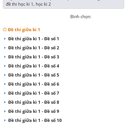
đề thi học kì 1, học kì 2
Bình chọn:
Đề thi giữa kì 1
Đề thi giữa kì 1 - Đề số 1
Đề thi giữa kì 1 - Đề số 2
Đề thi giữa kì 1 - Đề số 3
Đề thi giữa kì 1 - Đề số 4
Đề thi giữa kì 1 - Đề số 5
Đề thi giữa kì 1 - Đề số 6
Đề thi giữa kì 1 - Đề số 7
Đề thi giữa kì 1 - Đề số 8
Đề thi giữa kì 1 - Đề số 9
Đề thi giữa kì 1 - Đề số 10