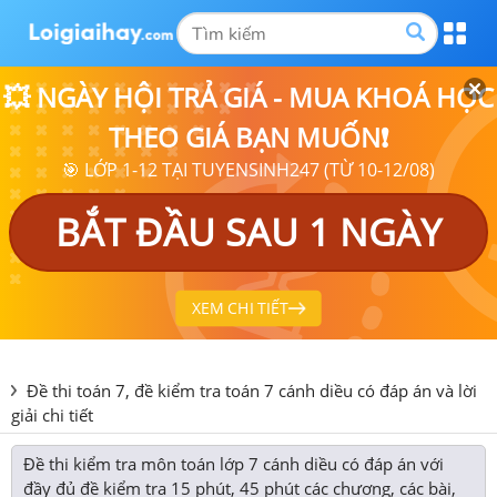
💥 NGÀY HỘI TRẢ GIÁ - MUA KHOÁ HỌC
THEO GIÁ BẠN MUỐN❗
🎯 LỚP 1-12 TẠI TUYENSINH247 (TỪ 10-12/08)
BẮT ĐẦU SAU 1 NGÀY
XEM CHI TIẾT
Đề thi toán 7, đề kiểm tra toán 7 cánh diều có đáp án và lời
giải chi tiết
Đề thi kiểm tra môn toán lớp 7 cánh diều có đáp án với
đầy đủ đề kiểm tra 15 phút, 45 phút các chương, các bài,