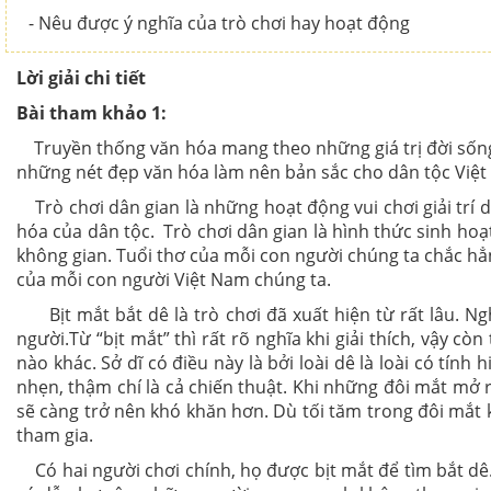
- Nêu được ý nghĩa của trò chơi hay hoạt động
Lời giải chi tiết
Bài tham khảo 1:
Truyền thống văn hóa mang theo những giá trị đời sống 
những nét đẹp văn hóa làm nên bản sắc cho dân tộc Việt N
Trò chơi dân gian là những hoạt động vui chơi giải trí 
hóa của dân tộc. Trò chơi dân gian là hình thức sinh hoạ
không gian. Tuổi thơ của mỗi con người chúng ta chắc hẳn 
của mỗi con người Việt Nam chúng ta.
Bịt mắt bắt dê là trò chơi đã xuất hiện từ rất lâu. Ngh
người.Từ “bịt mắt” thì rất rõ nghĩa khi giải thích, vậy c
nào khác. Sở dĩ có điều này là bởi loài dê là loài có tính
nhẹn, thậm chí là cả chiến thuật. Khi những đôi mắt mở 
sẽ càng trở nên khó khăn hơn. Dù tối tăm trong đôi mắt kh
tham gia.
Có hai người chơi chính, họ được bịt mắt để tìm bắt dê