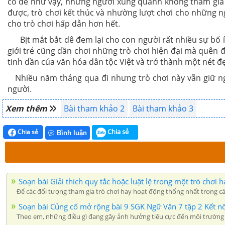
có dễ như vậy, những người xung quanh không tham gia ch
được, trò chơi kết thúc và nhường lượt chơi cho những ng
cho trò chơi hấp dẫn hơn hết.
Bịt mắt bắt dê đem lại cho con người rất nhiều sự bổ ích
giới trẻ cũng dần chơi những trò chơi hiện đại mà quên đ
tinh dần của văn hóa dân tộc Việt và trở thành một nét 
Nhiều năm tháng qua đi nhưng trò chơi này vẫn giữ nguy
người.
Xem thêm
Bài tham khảo 2
Bài tham khảo 3
Chia sẻ
Chia sẻ
Bình luận
Soạn bài Giải thích quy tắc hoặc luật lệ trong một trò ch
Để các đối tượng tham gia trò chơi hay hoạt động thống nhất trong các
Soạn bài Củng cố mở rộng bài 9 SGK Ngữ Văn 7 tập 2 Kết nối
Theo em, những điều gì đang gây ảnh hưởng tiêu cực đến môi trường s