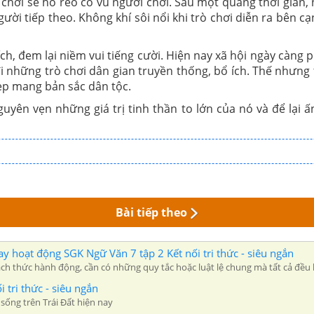
ơi sẽ hò reo cổ vũ người chơi. Sau một quãng thời gian, 
ười tiếp theo. Không khí sôi nổi khi trò chơi diễn ra bên
, đem lại niềm vui tiếng cười. Hiện nay xã hội ngày càng p
i những trò chơi dân gian truyền thống, bổ ích. Thế nhưng t
đẹp mang bản sắc dân tộc.
ên vẹn những giá trị tinh thần to lớn của nó và để lại ấn
Bài tiếp theo
ơi hay hoạt động SGK Ngữ Văn 7 tập 2 Kết nối tri thức - siêu ngắn
h thức hành động, cần có những quy tắc hoặc luật lệ chung mà tất cả đều 
 tri thức - siêu ngắn
ống trên Trái Đất hiện nay