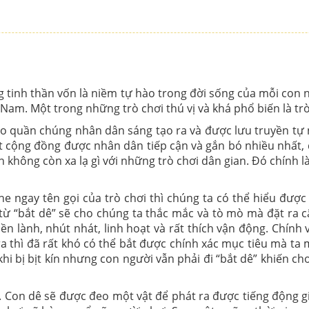
tinh thần vốn là niềm tự hào trong đời sống của mỗi con 
am. Một trong những trò chơi thú vị và khá phổ biến là trò 
do quần chúng nhân dân sáng tạo ra và được lưu truyền tự 
t cộng đồng được nhân dân tiếp cận và gắn bó nhiều nhất, d
không còn xa lạ gì với những trò chơi dân gian. Đó chính l
e ngay tên gọi của trò chơi thì chúng ta có thể hiểu được
òn từ “bắt dê” sẽ cho chúng ta thắc mắc và tò mò mà đặt ra 
 hiền lành, nhút nhát, linh hoạt và rất thích vận động. Chính
ra thì đã rất khó có thể bắt được chính xác mục tiêu mà ta
i bị bịt kín nhưng con người vẫn phải đi “bắt dê” khiến cho
. Con dê sẽ được đeo một vật để phát ra được tiếng động g