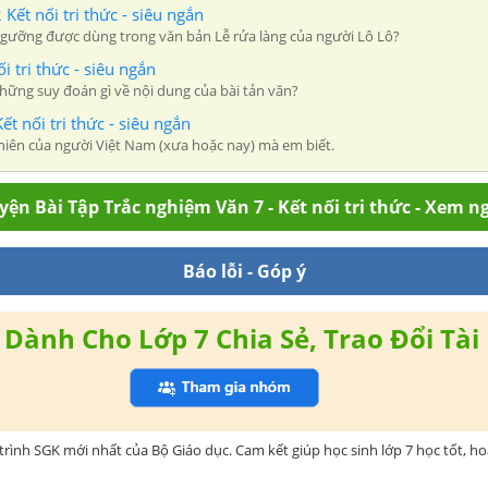
Kết nối tri thức - siêu ngắn
́n ngưỡng được dùng trong văn bản Lễ rửa làng của người Lô Lô?
 tri thức - siêu ngắn
hững suy đoán gì về nội dung của bài tản văn?
ết nối tri thức - siêu ngắn
 nhiên của người Việt Nam (xưa hoặc nay) mà em biết.
yện Bài Tập Trắc nghiệm Văn 7 - Kết nối tri thức - Xem n
Báo lỗi - Góp ý
Dành Cho Lớp 7 Chia Sẻ, Trao Đổi Tài 
rình SGK mới nhất của Bộ Giáo dục. Cam kết giúp học sinh lớp 7 học tốt, h