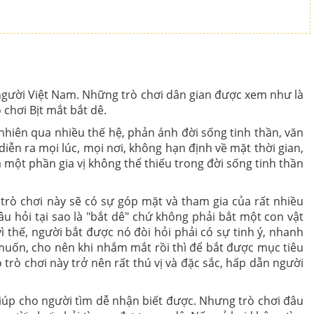
người Việt Nam. Những trò chơi dân gian được xem như là
chơi Bịt mắt bắt dê.
nhiên qua nhiều thế hệ, phản ánh đời sống tinh thần, văn
iễn ra mọi lúc, mọi nơi, không hạn định về mặt thời gian,
à một phần gia vị không thể thiếu trong đời sống tinh thần
 trò chơi này sẽ có sự góp mặt và tham gia của rất nhiều
câu hỏi tại sao là "bắt dê" chứ không phải bắt một con vật
 vì thế, người bắt được nó đòi hỏi phải có sự tinh ý, nhanh
 muốn, cho nên khi nhắm mắt rồi thì để bắt được mục tiêu
 trò chơi này trở nên rất thú vị và đặc sắc, hấp dẫn người
iúp cho người tìm dễ nhận biết được. Nhưng trò chơi đâu