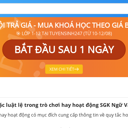
ỘI TRẢ GIÁ - MUA KHOÁ HỌC THEO GIÁ
🎯 LỚP 1-12 TẠI TUYENSINH247 (TỪ 10-12/08)
BẮT ĐẦU SAU 1 NGÀY
XEM CHI TIẾT
ặc luật lệ trong trò chơi hay hoạt động SGK Ngữ 
 hay hoạt động có mục đích cung cấp thông tin về quy tắc hoặ