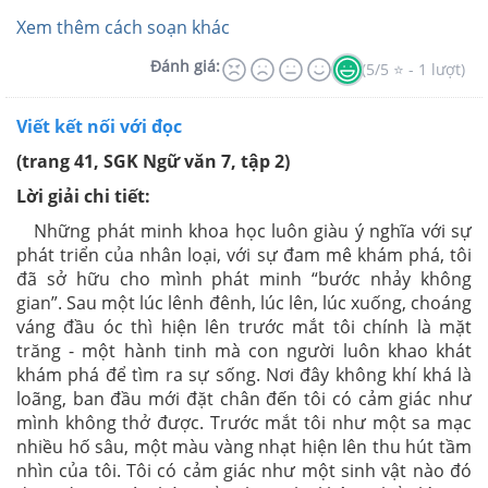
Xem thêm cách soạn khác
Đánh giá:
(5/5 ⭐ - 1 lượt)
Viết kết nối với đọc
(trang 41, SGK Ngữ văn 7, tập 2)
Lời giải chi tiết:
Những phát minh khoa học luôn giàu ý nghĩa với sự
phát triển của nhân loại, với sự đam mê khám phá, tôi
đã sở hữu cho mình phát minh “bước nhảy không
gian”. Sau một lúc lênh đênh, lúc lên, lúc xuống, choáng
váng đầu óc thì hiện lên trước mắt tôi chính là mặt
trăng - một hành tinh mà con người luôn khao khát
khám phá để tìm ra sự sống. Nơi đây không khí khá là
loãng, ban đầu mới đặt chân đến tôi có cảm giác như
mình không thở được. Trước mắt tôi như một sa mạc
nhiều hố sâu, một màu vàng nhạt hiện lên thu hút tầm
nhìn của tôi. Tôi có cảm giác như một sinh vật nào đó