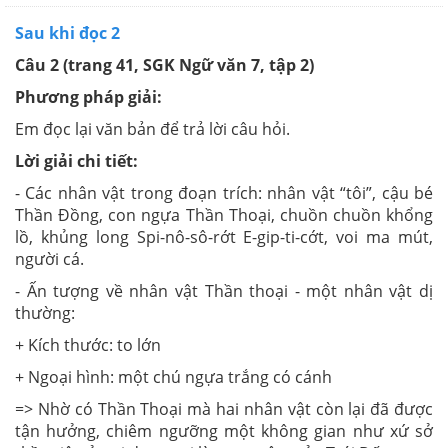
Sau khi đọc 2
Câu 2 (trang 41, SGK Ngữ văn 7, tập 2)
Phương pháp giải:
Em đọc lại văn bản để trả lời câu hỏi.
Lời giải chi tiết:
- Các nhân vật trong đoạn trích: nhân vật “tôi”, cậu bé
Thần Đồng, con ngựa Thần Thoại, chuồn chuồn khổng
lồ, khủng long Spi-nô-sô-rớt E-gip-ti-cớt, voi ma mút,
người cá.
- Ấn tượng về nhân vật Thần thoại - một nhân vật dị
thường:
+ Kích thước: to lớn
+ Ngoại hình: một chú ngựa trắng có cánh
=> Nhờ có Thần Thoại mà hai nhân vật còn lại đã được
tận hưởng, chiêm ngưỡng một không gian như xứ sở