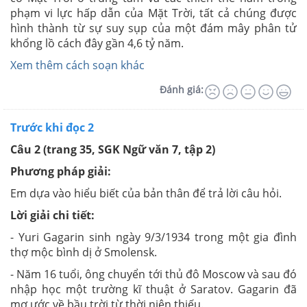
phạm vi lực hấp dẫn của Mặt Trời, tất cả chúng được
hình thành từ sự suy sụp của một đám mây phân tử
khổng lồ cách đây gần 4,6 tỷ năm.
Xem thêm cách soạn khác
Đánh giá:
Trước khi đọc 2
Câu 2
(trang 35, SGK Ngữ văn 7, tập 2)
Phương pháp giải:
Em dựa vào hiểu biết của bản thân để trả lời câu hỏi.
Lời giải chi tiết:
- Yuri Gagarin sinh ngày 9/3/1934 trong một gia đình
thợ mộc bình dị ở Smolensk.
- Năm 16 tuổi, ông chuyển tới thủ đô Moscow và sau đó
nhập học một trường kĩ thuật ở Saratov. Gagarin đã
mơ ước về bầu trời từ thời niên thiếu.