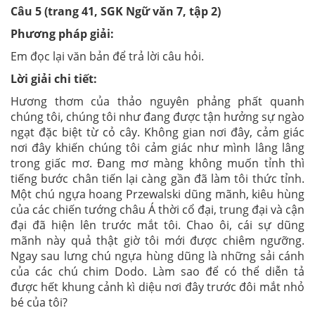
Câu 5 (trang 41, SGK Ngữ văn 7, tập 2)
Phương pháp giải:
Em đọc lại văn bản để trả lời câu hỏi.
Lời giải chi tiết:
Hương thơm của thảo nguyên phảng phất quanh
chúng tôi, chúng tôi như đang được tận hưởng sự ngào
ngạt đặc biệt từ cỏ cây. Không gian nơi đây, cảm giác
nơi đây khiến chúng tôi cảm giác như mình lâng lâng
trong giấc mơ. Đang mơ màng không muốn tỉnh thì
tiếng bước chân tiến lại càng gần đã làm tôi thức tỉnh.
Một chú ngựa hoang Przewalski dũng mãnh, kiêu hùng
của các chiến tướng châu Á thời cổ đại, trung đại và cận
đại đã hiện lên trước mắt tôi. Chao ôi, cái sự dũng
mãnh này quả thật giờ tôi mới được chiêm ngưỡng.
Ngay sau lưng chú ngựa hùng dũng là những sải cánh
của các chú chim Dodo. Làm sao để có thể diễn tả
được hết khung cảnh kì diệu nơi đây trước đôi mắt nhỏ
bé của tôi?