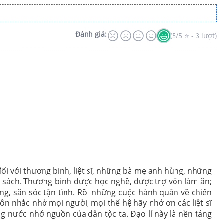
Đánh giá:
(5/5 ⭐ - 3 lượt)
đối với thương binh, liệt sĩ, những bà mẹ anh hùng, những
 sách. Thương binh được học nghề, được trợ vốn làm ăn;
ng, săn sóc tận tình. Rồi những cuộc hành quân về chiến
uôn nhắc nhở mọi người, mọi thế hệ hãy nhớ ơn các liệt sĩ
g nước nhớ nguồn của dân tộc ta. Đạo lí này là nền tảng