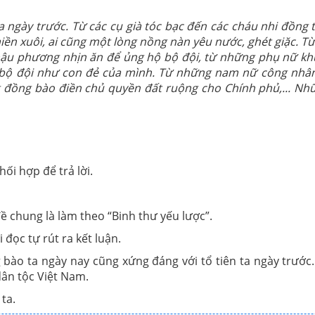
ta ngày trước. Từ các cụ già tóc bạc đến các cháu nhi đồn
n xuôi, ai cũng một lòng nồng nàn yêu nước, ghét giặc. T
ở hậu phương nhịn ăn để ủng hộ bộ đội, từ những phụ nữ 
g bộ đội như con đẻ của mình. Từ những nam nữ công nhân
đồng bào điền chủ quyền đất ruộng cho Chính phủ,... Nhữn
i hợp để trả lời.
ề chung là làm theo “Binh thư yếu lược”.
 đọc tự rút ra kết luận.
bào ta ngày nay cũng xứng đáng với tổ tiên ta ngày trước.
dân tộc Việt Nam.
ta.