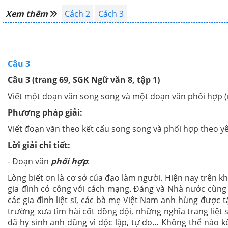
Xem thêm
Cách 2
Cách 3
Câu 3
Câu 3 (trang 69, SGK Ngữ văn 8, tập 1)
Viết một đoạn văn song song và một đoạn văn phối hợp (
Phương pháp giải:
Viết đoạn văn theo kết cấu song song và phối hợp theo yê
Lời giải chi tiết:
- Đoạn văn
phối hợp
:
Lòng biết ơn là cơ sở của đạo làm người. Hiện nay trên k
gia đình có công với cách mạng. Đảng và Nhà nước cùng
các gia đình liệt sĩ, các bà mẹ Việt Nam anh hùng được
trường xưa tìm hài cốt đồng đội, những nghĩa trang liệt 
đã hy sinh anh dũng vì độc lập, tự do… Không thể nào k