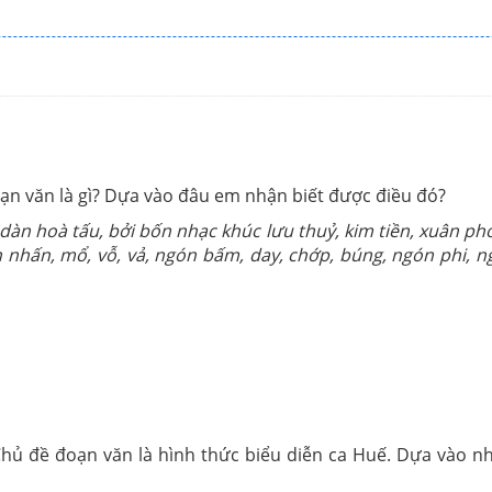
̣n văn là gì? Dựa vào đâu em nhận biết được điều đó?
àn hoà tấu, bởi bốn nhạc khúc lưu thuỷ, kim tiền, xuân p
ấn, mổ, vỗ, vả, ngón bấm, day, chớp, búng, ngón phi, ngó
hủ đề đoạn văn là hình thức biểu diễn ca Huế. Dựa vào nh