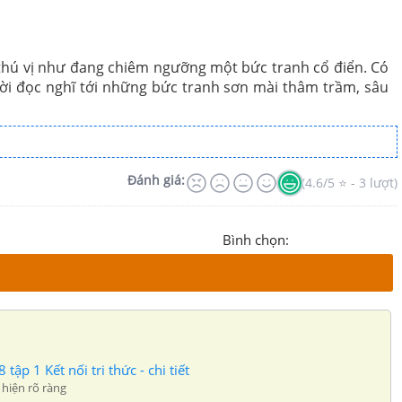
g thú vị như đang chiêm ngưỡng một bức tranh cổ điển. Có
i đọc nghĩ tới những bức tranh sơn mài thâm trầm, sâu
Đánh giá:
(4.6/5 ⭐ - 3 lượt)
Bình chọn:
 tập 1 Kết nối tri thức - chi tiết
hiện rõ ràng