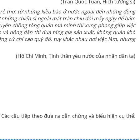
(Trần Quốc Tuấn, Hịch tướng sĩ)
g trẻ thơ, từ những kiều bào ở nước ngoài đến những đồng
ừ những chiến sĩ ngoài mặt trận chịu đói mấy ngày để bám
khuyên chồng tòng quân mà mình thì xung phong giúp việc
 và nông dân thi đua tăng gia sản xuất, không quản khó
g cử chỉ cao quý đó, tuy khác nhau nơi việc làm, nhưng
(Hồ Chí Minh, Tinh thần yêu nước của nhân dân ta)
 Các câu tiếp theo đưa ra dẫn chứng và biểu hiện cụ thể.