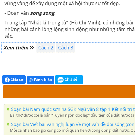
vững vàng để xây dựng một xã hội thực sự tốt đẹp.
- Đoạn văn
song song
:
Trong tập “Nhật kí trong tù” (Hồ Chí Minh), có những bà
những bài cảnh lồng lộng sinh động như những tấm thả
sắc.
Xem thêm
Cách 2
Cách 3
Chia sẻ
Chia sẻ
Bình luận
Soạn bài Nam quốc sơn hà SGK Ngữ văn 8 tập 1 Kết nối tri thứ
Bài thơ được coi là bản “Tuyên ngôn độc lập” đầu tiên của đất nước ta
Soạn bài Viết bài văn nghị luận về một vấn đề đời sống (c
Mỗi cá nhân bao giờ cũng có mối quan hệ với cộng đồng, đất nước. Qua 