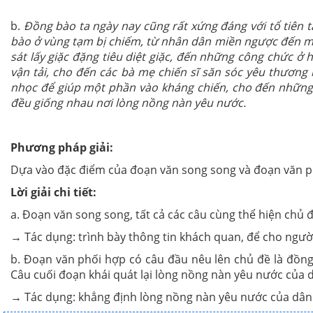
b.
Đồng bào ta ngày nay cũng rất xứng đáng với tổ tiên 
bào ở vùng tạm bị chiếm, từ nhân dân miền ngược đến miề
sát lấy giặc đặng tiêu diệt giặc, đến những công chức 
vận tải, cho đến các bà mẹ chiến sĩ săn sóc yêu thươn
nhọc để giúp một phần vào kháng chiến, cho đến những 
đều giống nhau nơi lòng nồng nàn yêu nước.
Phương pháp giải:
Dựa vào đặc điểm của đoạn văn song song và đoạn văn phố
Lời giải chi tiết:
a. Đoạn văn song song, tất cả các câu cùng thể hiện chủ đ
→
Tác dụng: trình bày thông tin khách quan, để cho người
b. Đoạn văn phối hợp có câu đầu nêu lên chủ đề là đồng 
Câu cuối đoạn khái quát lại lòng nồng nàn yêu nước của 
→
Tác dụng: khẳng định lòng nồng nàn yêu nước của dân 