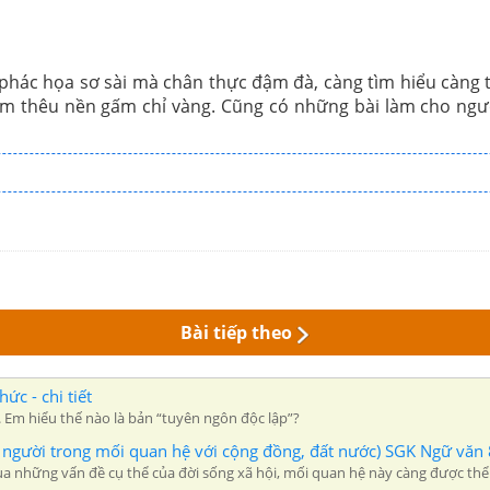
i phác họa sơ sài mà chân thực đậm đà, càng tìm hiểu càn
m thêu nền gấm chỉ vàng. Cũng có những bài làm cho ngườ
Bài tiếp theo
c - chi tiết
. Em hiểu thế nào là bản “tuyên ngôn độc lập”?
on người trong mối quan hệ với cộng đồng, đất nước) SGK Ngữ văn 8
những vấn đề cụ thể của đời sống xã hội, mối quan hệ này càng được thể 