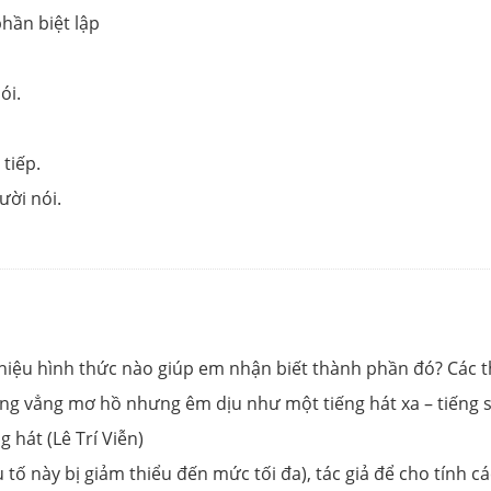
hần biệt lập
ói.
 tiếp.
ười nói.
ệu hình thức nào giúp em nhận biết thành phần đó? Các th
ng vẳng mơ hồ nhưng êm dịu như một tiếng hát xa – tiếng su
 hát (Lê Trí Viễn)
tố này bị giảm thiểu đến mức tối đa), tác giả để cho tính 