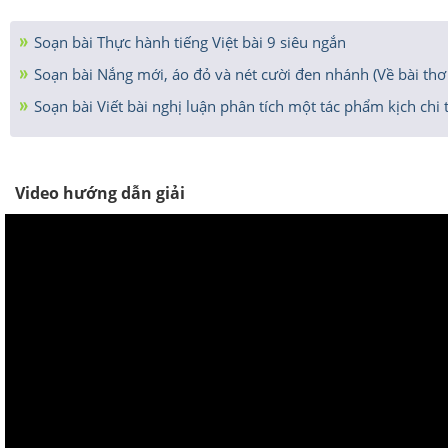
Soạn bài Thực hành tiếng Việt bài 9 siêu ngắn
Soạn bài Nắng mới, áo đỏ và nét cười đen nhánh (Về bài thơ
Soạn bài Viết bài nghị luận phân tích một tác phẩm kịch chi t
Video hướng dẫn giải