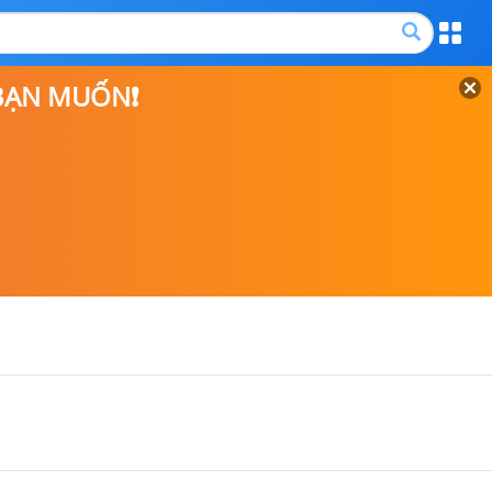
 BẠN MUỐN❗