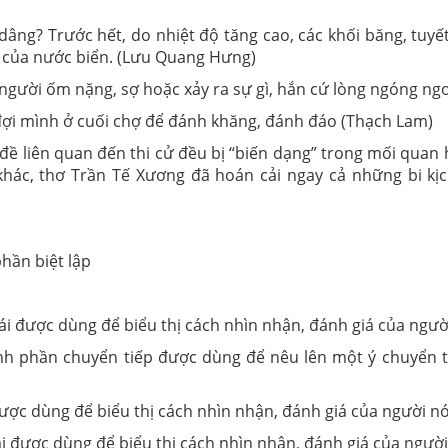
n dâng? Trước hết, do nhiệt độ tăng cao, các khối băng, tuyết
̣t của nước biển. (Lưu Quang Hưng)
gười ốm nặng, sợ hoặc xảy ra sự gì, hắn cứ lòng ngóng n
 đợi mình ở cuối chợ để đánh khăng, đánh đáo (Thạch Lam)
̀ liên quan đến thi cử đều bị “biến dạng” trong mối quan hệ 
khác, thơ Trần Tế Xương đã hoán cải ngay cả những bi kịch
hần biệt lập
ái được dùng để biểu thị cách nhìn nhận, đánh giá của người 
ành phần chuyển tiếp được dùng để nêu lên một ý chuyển 
ược dùng để biểu thị cách nhìn nhận, đánh giá của người nói 
 được dùng để biểu thị cách nhìn nhận, đánh giá của người n