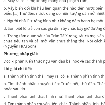
a. May ra có lẽ mợ không mắng đâu (Thạch Lam)
b. Vậy biến đổi khí hậu liên quan thế nào đến nước biể
biển. […] Thứ đến, nước dâng do hiện tượng dãn nở nhiê
c. Người nhà lí trưởng hình như không dám hành hạ một n
d. Sơn biết lũ trẻ con các gia đình ấy chắc bây giờ đương
e. Trong tầm quan sát của Trần Tế Xương, tất cả mọi vấn đê
chưa tiêu tan và cái mới vẫn chưa thắng thế. Nói cách 
(Nguyễn Hữu Sơn)
Phương pháp giải:
Đọc kĩ phần Kiến thức ngữ văn đầu bài học về các thành p
Lời giải chi tiết:
a. Thành phần tình thái: may ra, có lẽ. Thành phần tình th
b. Tìm thành phần chuyển tiếp: Trước hết, thứ đến. Th
hoặc sau đó.
c. Thành phần tình thái: hình như. Thành phần tình thái đ
d. Tìm thành phần chuyển tiếp: chắc. Thành phần tình thái