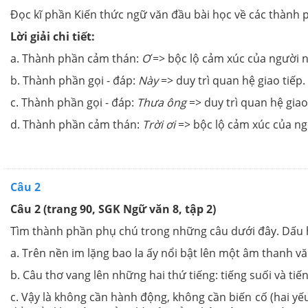
Đọc kĩ phần Kiến thức ngữ văn đầu bài học về các thành p
Lời giải chi tiết:
a. Thành phần cảm thán:
Ơ
=> bộc lộ cảm xúc của người n
b. Thành phần gọi - đáp:
Này
=> duy trì quan hệ giao tiếp.
c. Thành phần gọi - đáp:
Thưa ông
=> duy trì quan hệ giao
d. Thành phần cảm thán:
Trời ơi
=> bộc lộ cảm xúc của ng
Câu 2
Câu 2 (trang 90, SGK Ngữ văn 8, tập 2)
Tìm thành phần phụ chú trong những câu dưới đây. Dấu hi
a. Trên nền im lặng bao la ấy nổi bật lên một âm thanh vă
b. Câu thơ vang lên những hai thứ tiếng: tiếng suối và tiếng
c. Vậy là không cần hành động, không cần biến cố (hai yếu 