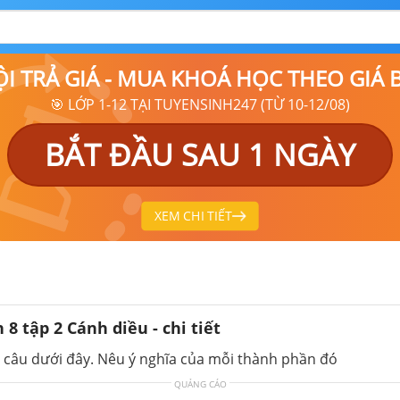
ỘI TRẢ GIÁ - MUA KHOÁ HỌC THEO GIÁ
🎯 LỚP 1-12 TẠI TUYENSINH247 (TỪ 10-12/08)
BẮT ĐẦU SAU 1 NGÀY
XEM CHI TIẾT
8 tập 2 Cánh diều - chi tiết
c câu dưới đây. Nêu ý nghĩa của mỗi thành phần đó
QUẢNG CÁO