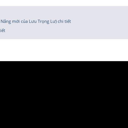
 Nắng mới của Lưu Trọng Lư) chi tiết
iết